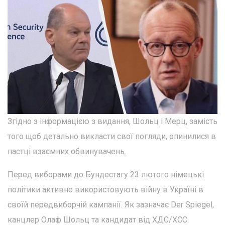
Згідно з інформацією з видання, Шольц і Мерц, замість
того щоб детально викласти свої погляди, опинилися в
пастці взаємних обвинувачень.
Перед виборами до Бундестагу 23 лютого німецькі
політики активно використовують війну в Україні в
своїй передвиборчій кампанії. Як зазначає Der Spiegel,
канцлер Олаф Шольц та кандидат від ХДС/ХСС