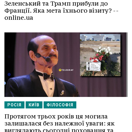
Зеленський та Трамп прибули до
Франції. Яка мета їхнього візиту? --
online.ua
РОСІЯ
КИЇВ
ФІЛОСОФІЯ
Протягом трьох років ця могила
залишалася без належної уваги: як
виглядають сьогодні поховання та