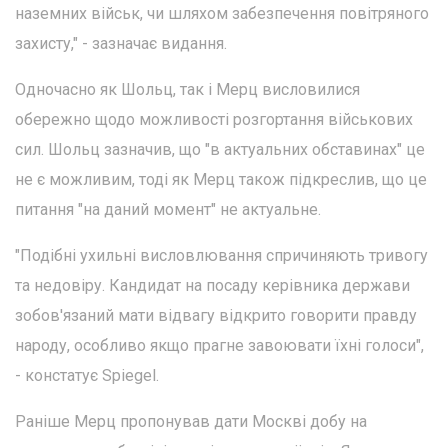
наземних військ, чи шляхом забезпечення повітряного
захисту," - зазначає видання.
Одночасно як Шольц, так і Мерц висловилися
обережно щодо можливості розгортання військових
сил. Шольц зазначив, що "в актуальних обставинах" це
не є можливим, тоді як Мерц також підкреслив, що це
питання "на даний момент" не актуальне.
"Подібні ухильні висловлювання спричиняють тривогу
та недовіру. Кандидат на посаду керівника держави
зобов'язаний мати відвагу відкрито говорити правду
народу, особливо якщо прагне завоювати їхні голоси",
- констатує Spiegel.
Раніше Мерц пропонував дати Москві добу на