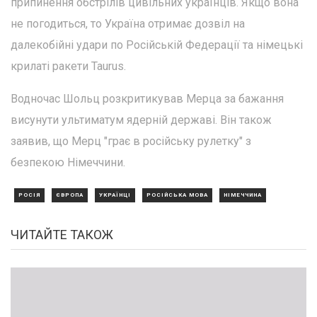
припинення обстрілів цивільних українців. Якщо вона
не погодиться, то Україна отримає дозвіл на
далекобійні удари по Російській Федерації та німецькі
крилаті ракети Taurus.
Водночас Шольц розкритикував Мерца за бажання
висунути ультиматум ядерній державі. Він також
заявив, що Мерц "грає в російську рулетку" з
безпекою Німеччини.
РОСІЯ
ЄВРОПА
УКРАЇНЦІ
РОСІЙСЬКА МОВА
НІМЕЧЧИНА
ЧИТАЙТЕ ТАКОЖ