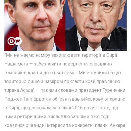
"Ми не маємо наміру захоплювати території в Сирії.
Наша мета — забезпечити повернення справжніх
власників країни до їхньої землі. Ми вступили на цю
територію лише з наміром покласти край правлінню
тирана Асада", — такими словами президент Туреччини
Реджеп Таїп Ердоган обґрунтував військову операцію
в Сирії, що розпочалася в січні 2016 року. Проте, під
цими риторичними висловлюваннями вже тоді
ховалися очевидні інтереси та конкретні плани. Анкара