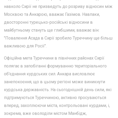
навколо Сирії не призведуть до розриву відносин між
Москвою та Анкарою, вважає Газімов. Навпаки,
двосторонні турецько-російські відносини в
майбутньому стануть ще глибшими, вважає він:
"Повалення Асада в Сирії зробило Туреччину ще більш
важливою для Росії".
Офіційна мета Туреччини в північних районах Сирії
полягає в запобіганні формуванню територіального
об'єднання курдських сил. Анкара висловлює
занепокоєння, що в цьому регіоні може виникнути
курдська державність. На сьогоднішній день сили, які
підтримуються Туреччиною, активно просуваються
вперед, захоплюючи міста, контрольовані курдами, і,
зокрема, вже оволоділи містом Манбідж,