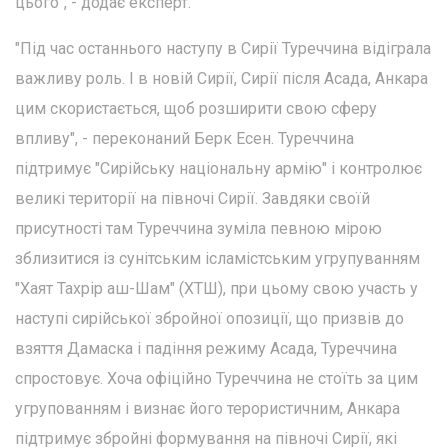
цього", - додає експерт.
"Під час останнього наступу в Сирії Туреччина відіграла
важливу роль. І в новій Сирії, Сирії після Асада, Анкара
цим скористається, щоб розширити свою сферу
впливу", - переконаний Берк Есен. Туреччина
підтримує "Сирійську національну армію" і контролює
великі території на півночі Сирії. Завдяки своїй
присутності там Туреччина зуміла певною мірою
зблизитися із сунітським ісламістським угрупуванням
"Хаят Тахрір аш-Шам" (ХТШ), при цьому свою участь у
наступі сирійської збройної опозиції, що призвів до
взяття Дамаска і падіння режиму Асада, Туреччина
спростовує. Хоча офіційно Туреччина не стоїть за цим
угрупованням і визнає його терористичним, Анкара
підтримує збройні формування на півночі Сирії, які