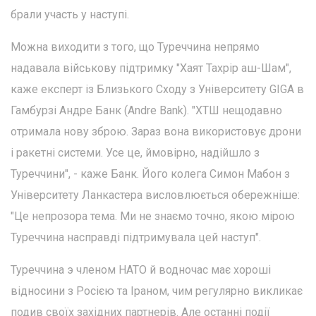
брали участь у наступі.
Можна виходити з того, що Туреччина непрямо
надавала військову підтримку "Хаят Тахрір аш-Шам",
каже експерт із Близького Сходу з Університету GIGA в
Гамбурзі Андре Банк (Andre Bank). "ХТШ нещодавно
отримала нову зброю. Зараз вона використовує дрони
і ракетні системи. Усе це, ймовірно, надійшло з
Туреччини", - каже Банк. Його колега Симон Мабон з
Університету Ланкастера висловлюється обережніше:
"Це непрозора тема. Ми не знаємо точно, якою мірою
Туреччина насправді підтримувала цей наступ".
Туреччина э членом НАТО й водночас має хороші
відносини з Росією та Іраном, чим регулярно викликає
подив своїх західних партнерів. Але останні події