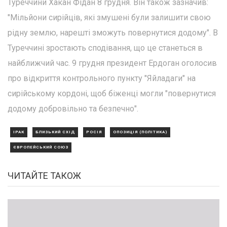
Туреччини Хакан Фідан 8 грудня. Він також зазначив:
"Мільйони сирійців, які змушені були залишити свою
рідну землю, нарешті зможуть повернутися додому". В
Туреччині зростають сподівання, що це станеться в
найближчий час. 9 грудня президент Ердоган оголосив
про відкриття контрольного пункту "Яйладаги" на
сирійському кордоні, щоб біженці могли "повернутися
додому добровільно та безпечно".
ІРАК
БЛИЗЬКИЙ СХІД
РОСІЯ
ОПОЗИЦІЯ (ПОЛІТИКА)
ЄВРОПЕЙСЬКИЙ СОЮЗ
ЧИТАЙТЕ ТАКОЖ