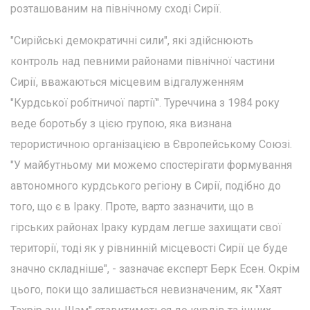
розташованим на північному сході Сирії.
"Сирійські демократичні сили", які здійснюють
контроль над певними районами північної частини
Сирії, вважаються місцевим відгалуженням
"Курдської робітничої партії". Туреччина з 1984 року
веде боротьбу з цією групою, яка визнана
терористичною організацією в Європейському Союзі.
"У майбутньому ми можемо спостерігати формування
автономного курдського регіону в Сирії, подібно до
того, що є в Іраку. Проте, варто зазначити, що в
гірських районах Іраку курдам легше захищати свої
території, тоді як у рівнинній місцевості Сирії це буде
значно складніше", - зазначає експерт Берк Есен. Окрім
цього, поки що залишається невизначеним, як "Хаят