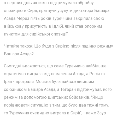
з перших днів активно підтримувала збройну
опозицію в Сирії, прагнучи усунути диктатора Башара
Асада. Через п’ять років Туреччина закріпила свою
військову присутність в Ідлібі, який став опорним
пунктом для сирійської опозиції.
Читайте також: Що буде з Сирією після падіння режиму
Башара Асада?
Сьогодні вважається, що саме Туреччина найбільше
стратегічно виграла від повалення Асада, а Росія та
Іран - програли. Москва була найважливішим
союзником Башара Асада, а Тегеран підтримував його
режим за допомогою шиїтських бойовиків. "Якщо
порівнювати ситуацію з тим, що було два тижні тому,
то Туреччина очевидно виграла в Сирії", - каже Заур