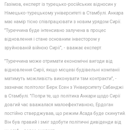
Газімов, експерт із турецько-російських відносин у
Німецько-турецькому університеті в Стамбулі. Анкара
має намір тісно співпрацювати з новим урядом Сирії.
"Туреччина буде інтенсивно залучена в процес
відновлення і стане основним інвестором у
зруйнованій війною Сирії", - вважає експерт.
"Туреччина може отримати економічні вигоди від
відновлення Сирії, якщо місцеві будівельні компанії
матимуть можливість виконувати там контракти", -
зазначає політолог Берк Есен з Університету Сабанджі
в Стамбулі. "Попри те, що політика Анкари щодо Сирії
довгий час вважалася малоефективною, Ердоган
постійно стверджував, що режим Асада буде скинутий.
Він був правий і зміг здобути політичні дивіденди від