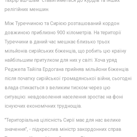
Тахрір аш-Шам" ставитиметься до курдів та інших
релігійних меншин.
Між Туреччиною та Сирією розташований кордон
довжиною приблизно 900 кілометрів. На території
Туреччини в даний час мешкає близько трьох
мільйонів сирійських біженців, що робить цю країну
найбільшим притулком для них у світі. Хоча уряд
Реджепа Тайїпа Ердогана прийняв мільйони біженців
після початку сирійської громадянської війни, сьогодні
влада стикається з великим тиском через цю
ситуацію: невдоволення населення зростає на фоні
існуючих економічних труднощів.
"Територіальна цілісність Сирії має для нас велике
значення", - підкреслив міністр закордонних справ