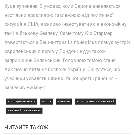
буде зупинена. В умовах, коли Європа виявляється
настільки вразливою і залежною від політичної
ситуації в США, важливо інвестувати як в економічну,
так і військову безпеку. Саме тому Кір Стармер
повертається з Вашингтона і з понеділка планує зустріч
європейських лідерів у Лондоні, куди також
запрошений Зеленський. Головною темою стане
виключно питання безпеки України. Очікується, що
учасники ухвалять швидкі та конкретні рішення, -
зазначив Рибачук.
ВОЛОДИМИР ПУТІН
РОСІЯ
ЄВРОПА
ВОЛОДИМИР ЗЕЛЕНСЬКИЙ
ЄВРОПЕЙСЬКИЙ СОЮЗ
ЧИТАЙТЕ ТАКОЖ