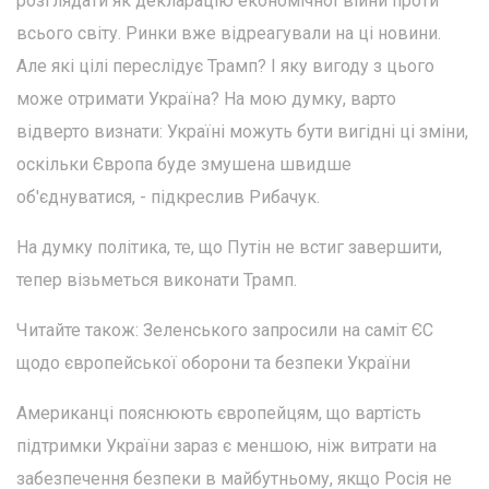
розглядати як декларацію економічної війни проти
всього світу. Ринки вже відреагували на ці новини.
Але які цілі переслідує Трамп? І яку вигоду з цього
може отримати Україна? На мою думку, варто
відверто визнати: Україні можуть бути вигідні ці зміни,
оскільки Європа буде змушена швидше
об'єднуватися, - підкреслив Рибачук.
На думку політика, те, що Путін не встиг завершити,
тепер візьметься виконати Трамп.
Читайте також: Зеленського запросили на саміт ЄС
щодо європейської оборони та безпеки України
Американці пояснюють європейцям, що вартість
підтримки України зараз є меншою, ніж витрати на
забезпечення безпеки в майбутньому, якщо Росія не