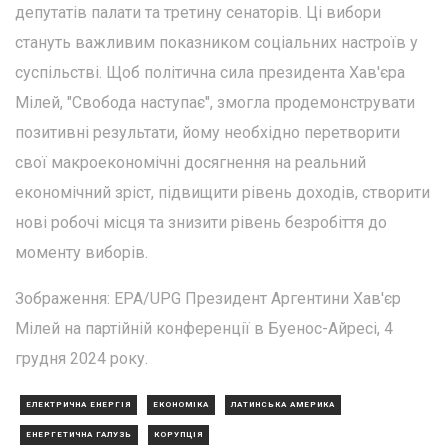
депутатів палати та третину сенаторів. Ці вибори
стануть важливим показником соціальних настроїв у
суспільстві. Щоб політична сила президента Хав'єра
Мілей, "Свобода наступає", змогла продемонструвати
позитивні результати, йому необхідно перетворити
свої макроекономічні досягнення на реальний
економічний зріст, підвищити рівень доходів, створити
нові робочі місця та знизити рівень безробіття до
моменту виборів.
Зображення: EPA/UPG Президент Аргентини Хав'єр
Мілей на партійній конференції в Буенос-Айресі, 4
грудня 2024 року.
ЕЛЕКТРИЧНА ЕНЕРГІЯ
ЕКОНОМІКА
ЛАТИНСЬКА АМЕРИКА
ЕНЕРГЕТИЧНА ГАЛУЗЬ
КОРУПЦІЯ