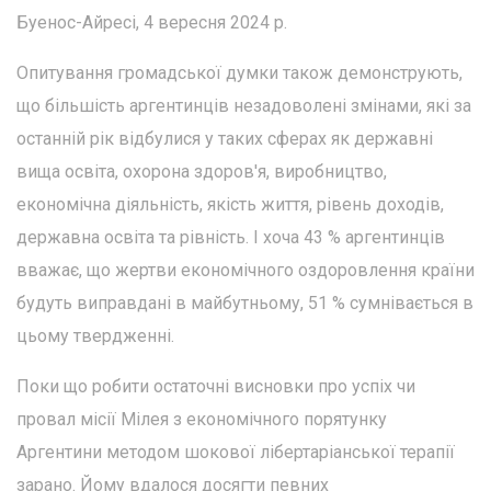
Буенос-Айресі, 4 вересня 2024 р.
Опитування громадської думки також демонструють,
що більшість аргентинців незадоволені змінами, які за
останній рік відбулися у таких сферах як державні
вища освіта, охорона здоров'я, виробництво,
економічна діяльність, якість життя, рівень доходів,
державна освіта та рівність. І хоча 43 % аргентинців
вважає, що жертви економічного оздоровлення країни
будуть виправдані в майбутньому, 51 % сумнівається в
цьому твердженні.
Поки що робити остаточні висновки про успіх чи
провал місії Мілея з економічного порятунку
Аргентини методом шокової лібертаріанської терапії
зарано. Йому вдалося досягти певних