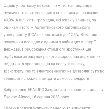
Однак у третьому кварталі намітилася тенденція
незначного зниження цього показника до позначки
49,9%. А кількість громадян, які жили у злиднях, за
оцінками того ж Аргентинського католицького
університету (UCA), скоротилася до 12,3%. Втім, такі
показники все одно є одними з найвищих в історії
держави. Приборкання стрімкого зростання цін
відбулося за рахунок різкого скорочення державних
видатків. А зростання цін на послуги зв'язку,
транспорту, газ та електроенергію не дозволяє суттєво
збільшити споживчі витрати домогосподарств.
Зображення: EPA/UPG Закрита автозаправна станція в
Буенос-Айресі, 16 серпня 2023 року.
Мілею вдалося зупинити рецесію та відновити