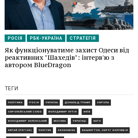
РОСІЯ
РБК-УКРАЇНА
СТРАТЕГІЯ
Як функціонуватиме захист Одеси від
реактивних "Шахедів": інтерв'ю з
автором BlueDragon
ТЕГИ
ПОЛІТИКА
РОСІЯ
УКРАЇНА
ДОНАЛЬД ТРАМП
ЄВРОПА
ЄВРОПЕЙСЬКИЙ СОЮЗ
ВОЛОДИМИР ПУТІН
КИЇВ
ВОЛОДИМИР ЗЕЛЕНСЬКИЙ
МОСКВА
УКРАЇНЦІ
НАТО
КИТАЙ (РЕГІОН)
ПОЛІТИК
ЕКОНОМІКА
ВАШИНГТОН, ОКРУГ КОЛУМБІЯ