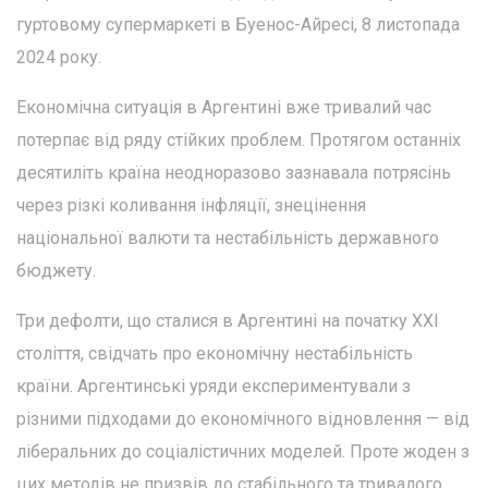
гуртовому супермаркеті в Буенос-Айресі, 8 листопада
2024 року.
Економічна ситуація в Аргентині вже тривалий час
потерпає від ряду стійких проблем. Протягом останніх
десятиліть країна неодноразово зазнавала потрясінь
через різкі коливання інфляції, знецінення
національної валюти та нестабільність державного
бюджету.
Три дефолти, що сталися в Аргентині на початку XXI
століття, свідчать про економічну нестабільність
країни. Аргентинські уряди експериментували з
різними підходами до економічного відновлення — від
ліберальних до соціалістичних моделей. Проте жоден з
цих методів не призвів до стабільного та тривалого