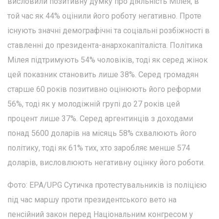
висловили позитивну думку про діяльність Мілея, в
той час як 44% оцінили його роботу негативно. Проте
існують значні демографічні та соціальні розбіжності в
ставленні до президента-анархокапіталіста. Політика
Мілея підтримують 54% чоловіків, тоді як серед жінок
цей показник становить лише 38%. Серед громадян
старше 60 років позитивно оцінюють його реформи
56%, тоді як у молодіжній групі до 27 років цей
процент лише 37%. Серед аргентинців з доходами
понад 5600 доларів на місяць 58% схвалюють його
політику, тоді як 61% тих, хто заробляє менше 574
доларів, висловлюють негативну оцінку його роботи.
Фото: EPA/UPG Сутичка протестувальників із поліцією
під час маршу проти президентського вето на
пенсійний закон перед Національним конгресом у