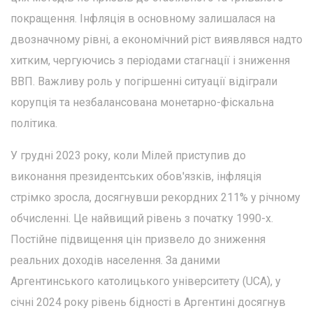
покращення. Інфляція в основному залишалася на
двозначному рівні, а економічний ріст виявлявся надто
хитким, чергуючись з періодами стагнації і зниження
ВВП. Важливу роль у погіршенні ситуації відіграли
корупція та незбалансована монетарно-фіскальна
політика.
У грудні 2023 року, коли Мілей приступив до
виконання президентських обов'язків, інфляція
стрімко зросла, досягнувши рекордних 211% у річному
обчисленні. Це найвищий рівень з початку 1990-х.
Постійне підвищення цін призвело до зниження
реальних доходів населення. За даними
Аргентинського католицького університету (UCA), у
січні 2024 року рівень бідності в Аргентині досягнув