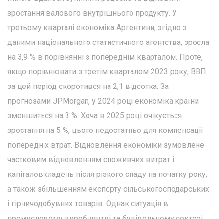
зростання валового внутрішнього продукту. У
третьому кварталі економіка Аргентини, згідно з
даними національного статистичного агентства, зросла
на 3,9 % в порівнянні з попереднім кварталом. Проте,
якщо порівнювати з третім кварталом 2023 року, ВВП
за цей період скоротився на 2,1 відсотка. За
прогнозами JPMorgan, у 2024 році економіка країни
зменшиться на 3 %. Хоча в 2025 році очікується
зростання на 5 %, цього недостатньо для компенсації
попередніх втрат. Відновлення економіки зумовлене
частковим відновленням споживчих витрат і
капіталовкладень після різкого спаду на початку року,
а також збільшенням експорту сільськогосподарських
і гірничодобувних товарів. Однак ситуація в
промисловому виробництві та будівельному секторі