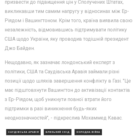
призвести до підвищення цін у Сполучених Штатах,
викликавши тим самим напругу у відносинах між Ер-
Ріядом і Вашингтоном. Крім того, країна виявила свою
незалежність, відмовившись підтримувати політику
США щодо України, яку проводив тодішній президент
Джо Байден.
Нещодавно, як зазначає лондонський експерт з
політики, США та Саудівська Аравія займали різні
позиції щодо шляхів завершення конфлікту в Газі. "Це
має підштовхнути Вашингтон до активізації контактів
з Ер-Ріядом, щоб уникнути повної втрати його
підтримки в разі виникнення будь-яких
неоднозначностей", - підкреслив Мохаммед Кавас.
САУДІВСЬКА АРАВІЯ
БЛИЗЬКИЙ СХІД
ХОЛОДНА ВІЙНА