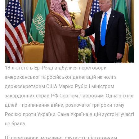
18 лютого в Ер-Ріяді відбулися переговори
американської та російської делегацій на чолі з
держсекретарем США Марко Рубіо і міністром
закордонних справ РФ Сергієм Лавровим. Одна з їхніх
цілей - припинення війни, розпочатої три роки тому
Росією проти України. Сама Україна в цій зустрічі участі
не брала.
Ці переговори, можливо, слугують підготовчим