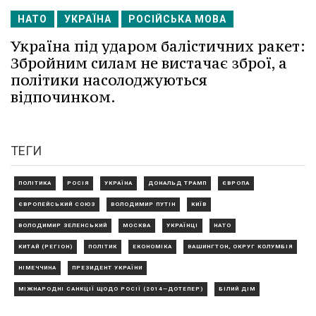
НАТО
УКРАЇНА
РОСІЙСЬКА МОВА
Україна під ударом балістичних ракет:
Збройним силам не вистачає зброї, а
політики насолоджуються
відпочинком.
ТЕГИ
ПОЛІТИКА
РОСІЯ
УКРАЇНА
ДОНАЛЬД ТРАМП
ЄВРОПА
ЄВРОПЕЙСЬКИЙ СОЮЗ
ВОЛОДИМИР ПУТІН
КИЇВ
ВОЛОДИМИР ЗЕЛЕНСЬКИЙ
МОСКВА
УКРАЇНЦІ
НАТО
КИТАЙ (РЕГІОН)
ПОЛІТИК
ЕКОНОМІКА
ВАШИНГТОН, ОКРУГ КОЛУМБІЯ
НІМЕЧЧИНА
ПРЕЗИДЕНТ УКРАЇНИ
МІЖНАРОДНІ САНКЦІЇ ЩОДО РОСІЇ (2014—ДОТЕПЕР)
БІЛИЙ ДІМ