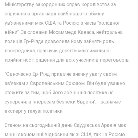
Міністерству закордонних справ королівства за
сприяння в організації найбільшого обміну
ув'язненими між США та Росією з часів "холодної
війни". За словами Мохаммеда Каваса, нейтральна
позиція Ер-Ріяда дозволила йому зайняти роль
посередника, прагнучи досягти максимальної
прийнятності рішення для всіх учасників переговорів.
"Одночасно Ер-Ріяд приділяє значну увагу своїм
зв'язкам з Європейським Союзом. Він буде уважно
стежити за тим, щоб його зовнішня політика не
суперечила інтересам безпеки Європи", - зазначає
експерт у галузі політики.
Станом на сьогоднішній день Саудівська Аравія має
міцні економічні відносини як зі США, так і з Росією.