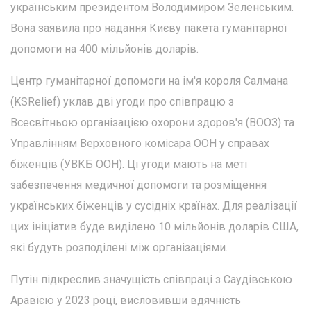
українським президентом Володимиром Зеленським.
Вона заявила про надання Києву пакета гуманітарної
допомоги на 400 мільйонів доларів.
Центр гуманітарної допомоги на ім'я короля Салмана
(KSRelief) уклав дві угоди про співпрацю з
Всесвітньою організацією охорони здоров'я (ВООЗ) та
Управлінням Верховного комісара ООН у справах
біженців (УВКБ ООН). Ці угоди мають на меті
забезпечення медичної допомоги та розміщення
українських біженців у сусідніх країнах. Для реалізації
цих ініціатив буде виділено 10 мільйонів доларів США,
які будуть розподілені між організаціями.
Путін підкреслив значущість співпраці з Саудівською
Аравією у 2023 році, висловивши вдячність