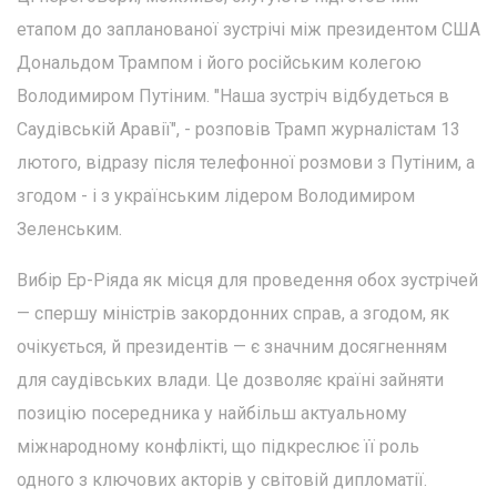
етапом до запланованої зустрічі між президентом США
Дональдом Трампом і його російським колегою
Володимиром Путіним. "Наша зустріч відбудеться в
Саудівській Аравії", - розповів Трамп журналістам 13
лютого, відразу після телефонної розмови з Путіним, а
згодом - і з українським лідером Володимиром
Зеленським.
Вибір Ер-Ріяда як місця для проведення обох зустрічей
— спершу міністрів закордонних справ, а згодом, як
очікується, й президентів — є значним досягненням
для саудівських влади. Це дозволяє країні зайняти
позицію посередника у найбільш актуальному
міжнародному конфлікті, що підкреслює її роль
одного з ключових акторів у світовій дипломатії.