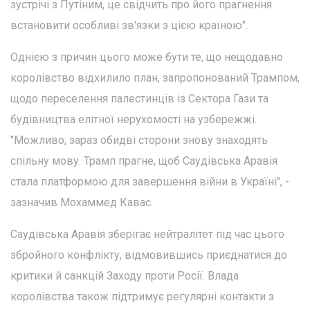
зустрічі з Путіним, це свідчить про його прагнення
встановити особливі зв'язки з цією країною".
Однією з причин цього може бути те, що нещодавно
королівство відхилило план, запропонований Трампом,
щодо переселення палестинців із Сектора Гази та
будівництва елітної нерухомості на узбережжі.
"Можливо, зараз обидві сторони знову знаходять
спільну мову. Трамп прагне, щоб Саудівська Аравія
стала платформою для завершення війни в Україні", -
зазначив Мохаммед Кавас.
Саудівська Аравія зберігає нейтралітет під час цього
збройного конфлікту, відмовившись приєднатися до
критики й санкцій Заходу проти Росії. Влада
королівства також підтримує регулярні контакти з