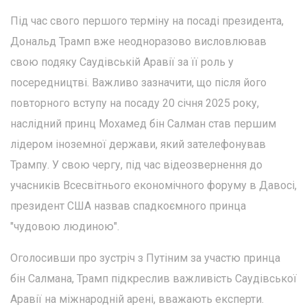
Під час свого першого терміну на посаді президента,
Дональд Трамп вже неодноразово висловлював
свою подяку Саудівській Аравії за її роль у
посередництві. Важливо зазначити, що після його
повторного вступу на посаду 20 січня 2025 року,
наслідний принц Мохамед бін Салман став першим
лідером іноземної держави, який зателефонував
Трампу. У свою чергу, під час відеозвернення до
учасників Всесвітнього економічного форуму в Давосі,
президент США назвав спадкоємного принца
"чудовою людиною".
Оголосивши про зустріч з Путіним за участю принца
бін Салмана, Трамп підкреслив важливість Саудівської
Аравії на міжнародній арені, вважають експерти.