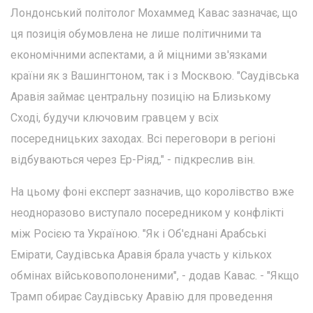
Лондонський політолог Мохаммед Кавас зазначає, що
ця позиція обумовлена не лише політичними та
економічними аспектами, а й міцними зв'язками
країни як з Вашингтоном, так і з Москвою. "Саудівська
Аравія займає центральну позицію на Близькому
Сході, будучи ключовим гравцем у всіх
посередницьких заходах. Всі переговори в регіоні
відбуваються через Ер-Ріяд," - підкреслив він.
На цьому фоні експерт зазначив, що королівство вже
неодноразово виступало посередником у конфлікті
між Росією та Україною. "Як і Об'єднані Арабські
Емірати, Саудівська Аравія брала участь у кількох
обмінах військовополоненими", - додав Кавас. - "Якщо
Трамп обирає Саудівську Аравію для проведення