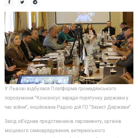
У Львові відбулася Платформа громадянського
порозуміння "Консенсус заради порятунку держави у
час війни", ініційована Радою дій ГО "Захист Держави".
Захід об'єднав представників парламенту, органів
місцевого самоврядування, ветеранського