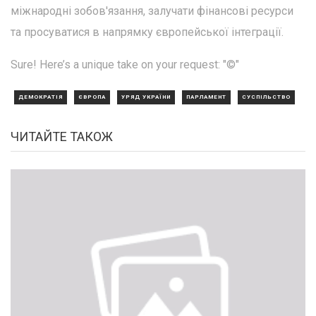
міжнародні зобов'язання, залучати фінансові ресурси
та просуватися в напрямку європейської інтеграції.
Sure! Here’s a unique take on your request: "©"
ДЕМОКРАТІЯ
ЄВРОПА
УРЯД УКРАЇНИ
ПАРЛАМЕНТ
СУСПІЛЬСТВО
ЧИТАЙТЕ ТАКОЖ