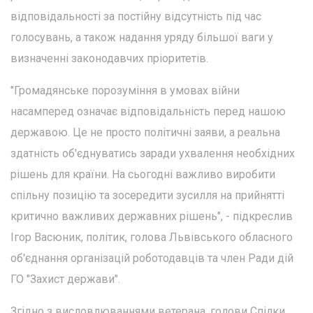
відповідальності за постійну відсутність під час
голосувань, а також надання уряду більшої ваги у
визначенні законодавчих пріоритетів.
"Громадянське порозуміння в умовах війни
насамперед означає відповідальність перед нашою
державою. Це не просто політичні заяви, а реальна
здатність об'єднуватись заради ухвалення необхідних
рішень для країни. На сьогодні важливо виробити
спільну позицію та зосередити зусилля на прийнятті
критично важливих державних рішень", - підкреслив
Ігор Васюник, політик, голова Львівського обласного
об'єднання організацій роботодавців та член Ради дій
ГО "Захист держави".
Згідно з висловлюваннями ветерана, голови Спілки