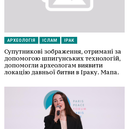
АРХЕОЛОГІЯ
ІСЛАМ
ІРАК
Супутникові зображення, отримані за
допомогою шпигунських технологій,
допомогли археологам виявити
локацію давньої битви в Іраку. Мапа.