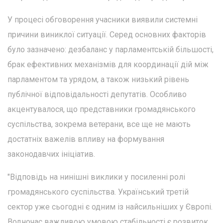
У процесі обговорення учасники виявили системні
причини виниклої ситуації. Серед основних факторів
було зазначено: дезбаланс у парламентській більшості,
брак ефективних механізмів для координації дій між
парламентом та урядом, а також низький рівень
публічної відповідальності депутатів. Особливо
акцентувалося, що представники громадянського
суспільства, зокрема ветерани, все ще не мають
достатніх важелів впливу на формування
законодавчих ініціатив.
"Відповідь на нинішні виклики у посиленні ролі
громадянського суспільства. Український третій
сектор уже сьогодні є одним із найсильніших у Європі.
Водночас важливою умовою стабільності є розвиток