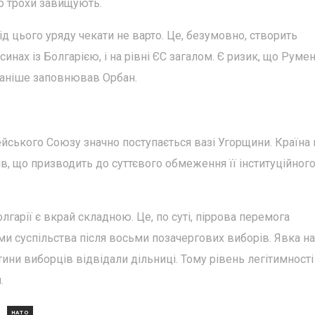
го трохи завищують.
ід цього уряду чекати не варто. Це, безумовно, створить
синах із Болгарією, і на рівні ЄС загалом. Є ризик, що Руме
 раніше заповнював Орбан.
ейського Союзу значно поступається вазі Угорщини. Країна 
тів, що призводить до суттєвого обмеження її інституційного
лгарії є вкрай складною. Це, по суті, піррова перемога
ми суспільства після восьми позачергових виборів. Явка на
ни виборців відвідали дільниці. Тому рівень легітимності 
.
НАТО