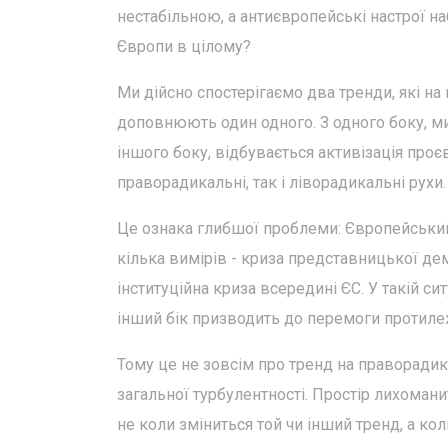
нестабільною, а антиєвропейські настрої н
Європи в цілому?
Ми дійсно спостерігаємо два тренди, які н
доповнюють один одного. З одного боку, ми
іншого боку, відбувається активізація проє
праворадикальні, так і ліворадикальні рухи
Це ознака глибшої проблеми: Європейський
кілька вимірів - криза представницької дем
інституційна криза всередині ЄС. У такій си
інший бік призводить до перемоги протилеж
Тому це не зовсім про тренд на праворадик
загальної турбулентності. Простір лихомани
не коли зміниться той чи інший тренд, а коли