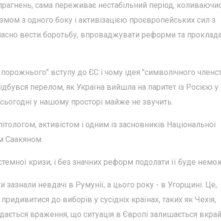
 прагнень, сама переживає нестабільний період, коливаючи
змом з одного боку і активізацією проєвропейських сил з
дночасно вести боротьбу, впроваджувати реформи та проклад
 порожнього" вступу до ЄС і чому ідея "символічного членс
бувся перелом, як Україна вийшла на паритет із Росією у
 сьогодні у нашому просторі майже не звучить.
ітологом, активістом і одним із засновників Національної
ом Саакяном.
темної кризи, і без значних реформ подолати її буде немо
и зазнали невдачі в Румунії, а цього року - в Угорщині. Це,
ридивитися до виборів у сусідніх країнах, таких як Чехія,
адається враження, що ситуація в Європі залишається вкра