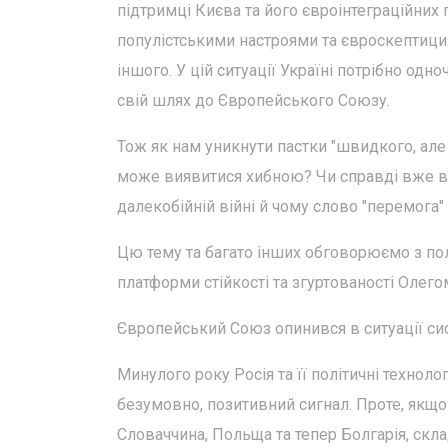
підтримці Києва та його євроінтеграційних
популістськими настроями та євроскептици
іншого. У цій ситуації Україні потрібно о
свій шлях до Європейського Союзу.
Тож як нам уникнути пастки "швидкого, але
може виявитися хибною? Чи справді вже від
далекобійній війні й чому слово "перемога"
Цю тему та багато інших обговорюємо з пол
платформи стійкості та згуртованості Олег
Європейський Союз опинився в ситуації сис
Минулого року Росія та її політичні технолог
безумовно, позитивний сигнал. Проте, якщо п
Словаччина, Польща та тепер Болгарія, скл