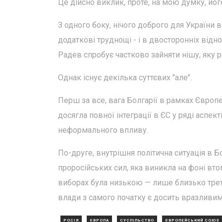
Це дійсно виклик, проте, на мою думку, йо
З одного боку, нічого доброго для України в
додаткові труднощі - і в двосторонніх відно
Радев спробує частково зайняти нішу, яку
Однак існує декілька суттєвих "але".
Перш за все, вага Болгарії в рамках Європ
досягла повної інтеграції в ЄС у ряді аспек
неформального впливу.
По-друге, внутрішня політична ситуація в Бо
проросійських сил, яка виникла на фоні вто
виборах була низькою — лише близько трети
влади з самого початку є досить вразливим
РОСІЯ
ЄВРОПА
СУСПІЛЬСТВО
ЄВРОПЕЙСЬКИЙ СОЮЗ