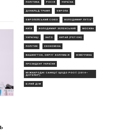
ПОЛІТИКА
РОСІЯ
УКРАЇНА
ДОНАЛЬД ТРАМП
ЄВРОПА
ЄВРОПЕЙСЬКИЙ СОЮЗ
ВОЛОДИМИР ПУТІН
КИЇВ
ВОЛОДИМИР ЗЕЛЕНСЬКИЙ
МОСКВА
УКРАЇНЦІ
НАТО
КИТАЙ (РЕГІОН)
ПОЛІТИК
ЕКОНОМІКА
ВАШИНГТОН, ОКРУГ КОЛУМБІЯ
НІМЕЧЧИНА
ПРЕЗИДЕНТ УКРАЇНИ
МІЖНАРОДНІ САНКЦІЇ ЩОДО РОСІЇ (2014—
ДОТЕПЕР)
БІЛИЙ ДІМ
ь