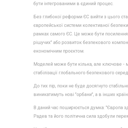
бути інтегрованими в єдиний процес.
Без глибокої реформи ЄС вийти з цього ста
європейської системи колективної безпеки.
рамках самого ЄС. Це може бути посилення 
рішучих" або розвиток безпекового компон
економічним проєктом.
Моделей може бути кілька, але ключове - ма
стабілізації глобального безпекового сере
До тих пір, поки не буде досягнуто стабіль
виникатимуть нові "орбани", а в інших краї
В даний час поширюється думка: "Європа з
Радев та його політична сила здобули пере