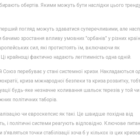
абирають обертів. Якими можуть бути наслідки цього тренд
а перший погляд можуть здаватися суперечливими, але насп
 бачимо зростання впливу умовних "орбанів" у різних країн
вропейських сил, які протистоять їм, включаючи як
. Ці крайнощі фактично надають легітимність одна одній.
 Союз перебуває у стані системної кризи. Накладаються о
ократії, криза міжнародної безпеки та криза розвитку, тоб
туації будь-яке незначне коливання шальок терезів у той чи
них політичних таборів.
алізацію чи євроскепсис як такі. Це швидше похідна від
ть, і політичні системи реагують відповідно. Ключове питан
 з'являться точки стабілізації хоча б у кількох із цих кризо