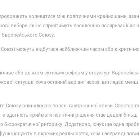
па продовжить коливатися між політичними крайнощами, заз
і нові вибори лише сприятимуть посиленню поляризації як 
о Європейського Союзу.
у Союзі можуть відбутися найближчим часом або є критичн
жливе або шляхом суттєвих реформ у структурі Європейсь
ової ситуації, хоча останній варіант наразі виглядає менш
о Союзу опинилося в полоні внутрішньої кризи. Спостеріг
 а здатність приймати політичні рішення стає дедалі більш
о бюрократичної риторику. Додатково, існує ще одна проб
 функціонують в окремих реальностях, хоча насправді пови