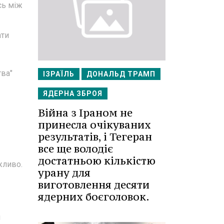
сь між
ати
тва"
ІЗРАЇЛЬ
ДОНАЛЬД ТРАМП
ЯДЕРНА ЗБРОЯ
Війна з Іраном не
принесла очікуваних
результатів, і Тегеран
все ще володіє
достатньою кількістю
жливо.
урану для
виготовлення десяти
ядерних боєголовок.
й