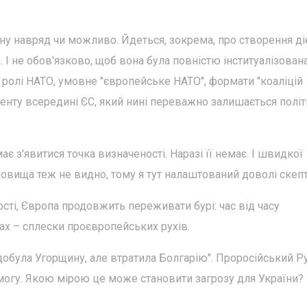
ну навряд чи можливо. Йдеться, зокрема, про створення ді
 І не обов'язково, щоб вона була повністю інституалізован
ролі НАТО, умовне "європейське НАТО", формати "коаліцій
енту всередині ЄС, який нині переважно залишається політ
є з'явитися точка визначеності. Наразі її немає. І швидкої
довища теж не видно, тому я тут налаштований доволі скеп
ності, Європа продовжить переживати бурі: час від часу
нах – сплески проєвропейських рухів.
добула Угорщину, але втратила Болгарію". Проросійський 
могу. Якою мірою це може становити загрозу для України?