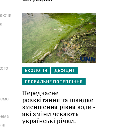
наючи
на
о
кого
ЕКОЛОГІЯ
ДЕФІЦИТ
ГЛОБАЛЬНЕ ПОТЕПЛІННЯ
Передчасне
аємо,
розквітання та швидке
зменшення рівня води -
які зміни чекають
лема:
українські річки.
нні