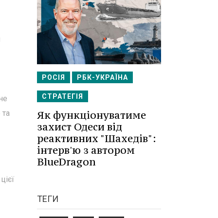
н
РОСІЯ
РБК-УКРАЇНА
СТРАТЕГІЯ
не
 та
Як функціонуватиме
захист Одеси від
реактивних "Шахедів":
інтерв'ю з автором
BlueDragon
цієї
ТЕГИ