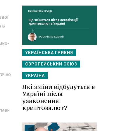
євої
а в
ико-
УКРАЇНСЬКА ГРИВНЯ
ЄВРОПЕЙСЬКИЙ СОЮЗ
тично.
УКРАЇНА
Які зміни відбудуться в
Україні після
узаконення
криптовалют?
Румен