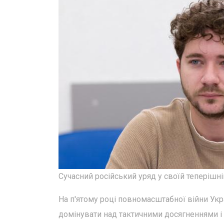
Сучасний російський уряд у своїй теперішн
На п'ятому році повномасштабної війни Укра
домінувати над тактичними досягненнями і 