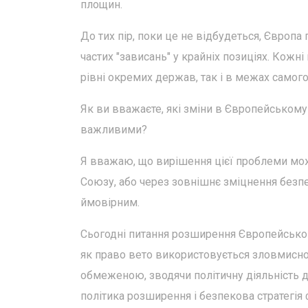
площин.
До тих пір, поки це не відбудеться, Євро
частих "зависань" у крайніх позиціях. Кожн
рівні окремих держав, так і в межах самог
Як ви вважаєте, які зміни в Європейськом
важливими?
Я вважаю, що вирішення цієї проблеми мо
Союзу, або через зовнішнє зміцнення безпек
ймовірним.
Сьогодні питання розширення Європейськог
як право вето використовується зловмисно,
обмеженою, зводячи політичну діяльність д
політика розширення і безпекова стратегія