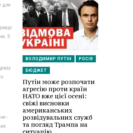
у для
равді
ах. З
ВОЛОДИМИР ПУТІН
РОСІЯ
дразу
БЮДЖЕТ
то
Путін може розпочати
агресію проти країн
НАТО вже цієї осені:
свіжі висновки
американських
розвідувальних служб
ня -
та погляд Трампа на
вих
ситуацію.