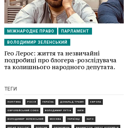
МІЖНАРОДНЕ ПРАВО
ПАРЛАМЕНТ
ВОЛОДИМИР ЗЕЛЕНСЬКИЙ
Гео Лерос: життя та незвичайні
подробиці про блогера-розслідувача
та колишнього народного депутата.
ТЕГИ
ПОЛІТИКА
РОСІЯ
УКРАЇНА
ДОНАЛЬД ТРАМП
ЄВРОПА
ЄВРОПЕЙСЬКИЙ СОЮЗ
ВОЛОДИМИР ПУТІН
КИЇВ
ВОЛОДИМИР ЗЕЛЕНСЬКИЙ
МОСКВА
УКРАЇНЦІ
НАТО
КИТАЙ (РЕГІОН)
ПОЛІТИК
ЕКОНОМІКА
ВАШИНГТОН, ОКРУГ КОЛУМБІЯ