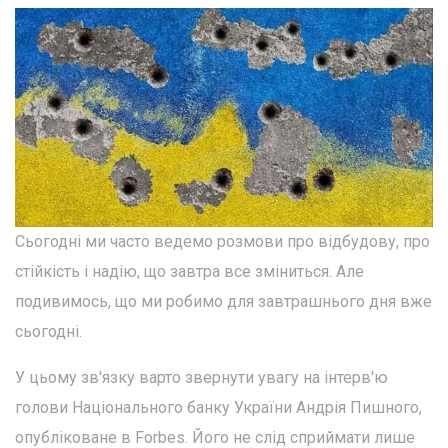
Сьогодні ми часто ведемо розмови про відбудову, про
стійкість і надію, що завтра все зміниться. Але
подивимось, що ми робимо для завтрашнього дня вже
сьогодні.
У цьому зв'язку варто звернути увагу на інтерв'ю
голови Національного банку України Андрія Пишного,
опубліковане в Forbes. Його не слід сприймати лише