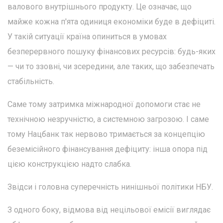
валового внутрішнього продукту. Це означає, що
майже кожна п'ята одиниця економіки буде в дефіциті.
У такій ситуації країна опиниться в умовах
безперервного пошуку фінансових ресурсів: будь-яких
— чи то ззовні, чи зсередини, але таких, що забезпечать
стабільність.
Саме тому затримка міжнародної допомоги стає не
технічною незручністю, а системною загрозою. І саме
тому Нацбанк так нервово тримається за концепцію
беземісійного фінансування дефіциту: інша опора під
цією конструкцією надто слабка.
Звідси і головна суперечність нинішньої політики НБУ.
З одного боку, відмова від нецільової емісії виглядає