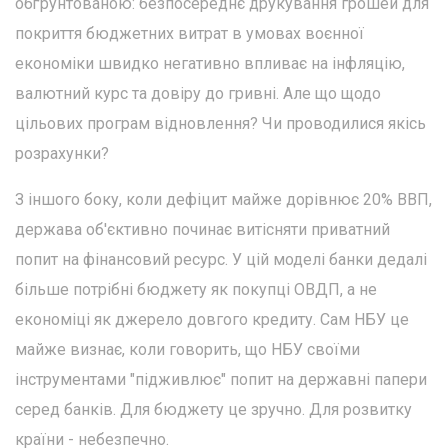
обґрунтованою: безпосереднє друкування грошей для
покриття бюджетних витрат в умовах воєнної
економіки швидко негативно впливає на інфляцію,
валютний курс та довіру до гривні. Але що щодо
цільових програм відновлення? Чи проводилися якісь
розрахунки?
З іншого боку, коли дефіцит майже дорівнює 20% ВВП,
держава об'єктивно починає витісняти приватний
попит на фінансовий ресурс. У цій моделі банки дедалі
більше потрібні бюджету як покупці ОВДП, а не
економіці як джерело довгого кредиту. Сам НБУ це
майже визнає, коли говорить, що НБУ своїми
інструментами "підживлює" попит на державні папери
серед банків. Для бюджету це зручно. Для розвитку
країни - небезпечно.