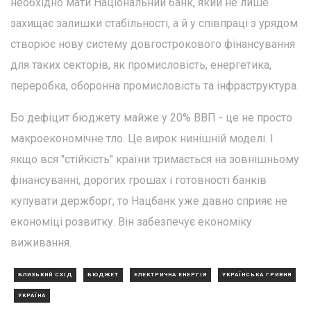
необхідно мати Національний банк, який не лише
захищає залишки стабільності, а й у співпраці з урядом
створює нову систему довгострокового фінансування
для таких секторів, як промисловість, енергетика,
переробка, оборонна промисловість та інфраструктура.
Бо дефіцит бюджету майже у 20% ВВП - це не просто
макроекономічне тло. Це вирок нинішній моделі. І
якщо вся "стійкість" країни тримається на зовнішньому
фінансуванні, дорогих грошах і готовності банків
купувати держборг, то Нацбанк уже давно сприяє не
економіці розвитку. Він забезпечує економіку
виживання.
БЛИЗЬКИЙ СХІД
БЮДЖЕТ
ЕЛЕКТРИЧНА ЕНЕРГІЯ
УКРАЇНСЬКА ГРИВНЯ
УКРАЇНА