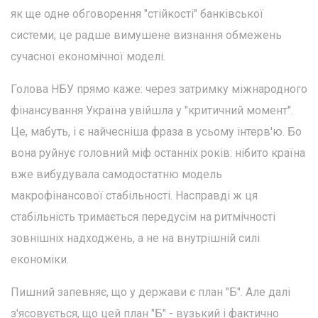
як ще одне обговорення "стійкості" банківської
системи; це радше вимушене визнання обмежень
сучасної економічної моделі.
Голова НБУ прямо каже: через затримку міжнародного
фінансування Україна увійшла у "критичний момент".
Це, мабуть, і є найчесніша фраза в усьому інтерв'ю. Бо
вона руйнує головний міф останніх років: нібито країна
вже вибудувала самодостатню модель
макрофінансової стабільності. Насправді ж ця
стабільність тримається передусім на ритмічності
зовнішніх надходжень, а не на внутрішній силі
економіки.
Пишний запевняє, що у держави є план "Б". Але далі
з'ясовується, що цей план "Б" - вузький і фактично