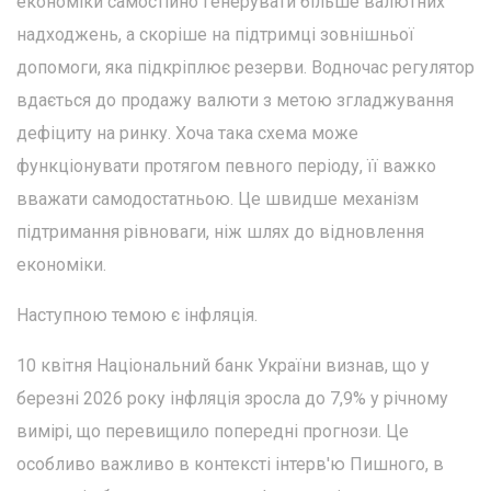
економіки самостійно генерувати більше валютних
надходжень, а скоріше на підтримці зовнішньої
допомоги, яка підкріплює резерви. Водночас регулятор
вдається до продажу валюти з метою згладжування
дефіциту на ринку. Хоча така схема може
функціонувати протягом певного періоду, її важко
вважати самодостатньою. Це швидше механізм
підтримання рівноваги, ніж шлях до відновлення
економіки.
Наступною темою є інфляція.
10 квітня Національний банк України визнав, що у
березні 2026 року інфляція зросла до 7,9% у річному
вимірі, що перевищило попередні прогнози. Це
особливо важливо в контексті інтерв'ю Пишного, в