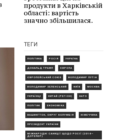
в
продукти в Харківській
області: вартість
значно збільшилася.
ТЕГИ
ПОЛІТИКА
РОСІЯ
УКРАЇНА
ДОНАЛЬД ТРАМП
ЄВРОПА
ЄВРОПЕЙСЬКИЙ СОЮЗ
ВОЛОДИМИР ПУТІН
ВОЛОДИМИР ЗЕЛЕНСЬКИЙ
КИЇВ
МОСКВА
УКРАЇНЦІ
КИТАЙ (РЕГІОН)
НАТО
ПОЛІТИК
ЕКОНОМІКА
ВАШИНГТОН, ОКРУГ КОЛУМБІЯ
НІМЕЧЧИНА
ПРЕЗИДЕНТ УКРАЇНИ
МІЖНАРОДНІ САНКЦІЇ ЩОДО РОСІЇ (2014—
ДОТЕПЕР)