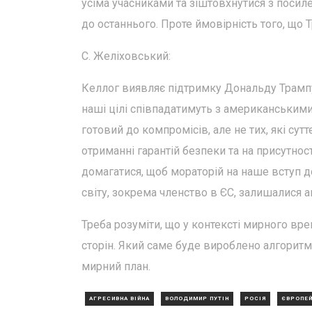
усіма учасниками та зіштовхнутися з посил
до останнього. Проте ймовірність того, що 
С. Желіховський:
Келлог виявляє підтримку Дональду Трампу 
наші цілі співпадатимуть з американськими
готовий до компромісів, але не тих, які су
отриманні гарантій безпеки та на присутно
домагатися, щоб мораторій на наше вступ до
світу, зокрема членство в ЄС, залишалися 
Треба розуміти, що у контексті мирного вре
сторін. Який саме буде вироблено алгоритм
мирний план.
АГРЕСИВНА ВІЙНА
ВОЛОДИМИР ПУТІН
РОСІЯ
ЄВРОПЕ