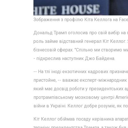
Зображення з профілю Кіта Келлога на Face
Дональд Трамп оголосив про свій вибір на 
роль займе відставний генерал Кіт Келлог. 
бізнесовій сферах. "Спільно ми створимо ми
- підкреслив наступник Джо Байдена.
-- На тлі іноді екзотичних кадрових призн
пристойне, -- вважає експерт-міжнародник 
який має досвід роботи у президентських адм
протрампівському мозковому центрі America 
війни в Україні. Келлог добре розуміє, як п
Кіт Келлог обіймав посаду керівника апара
терміну президентства Трампа, а також бу