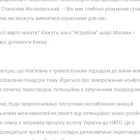
к Станіслав Желіховський. -- Він має глибоке розуміння суч
ння, які можуть виявитися корисними для нас.
сії варто чекати? Кажуть, він є "яструбом" щодо Москви і
ої допомоги Києву...
епцію, що пов'язана з трампістським підходом до війни мі
исловлена понад рік тому. Йдеться про замороження конфлі
я початку переговорів, потенційно з залученням посередник
рно, буде запропоновано поступове послаблення санкцій.
ькових можливостей як захист від потенційної нової росій
о плану є затримка процесу вступу України до НАТО. Це є
 доведеться пройти через складні дипломатичні переговори