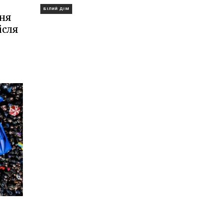
БІЛИЙ ДІМ
ня
ісля