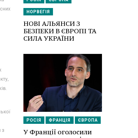
асних
НОРВЕГІЯ
НОВІ АЛЬЯНСИ З
БЕЗПЕКИ В ЄВРОПІ ТА
СИЛА УКРАЇНИ
ж
кту,
ів.
ської
РОСІЯ
ФРАНЦІЯ
ЄВРОПА
 з
У Франції оголосили