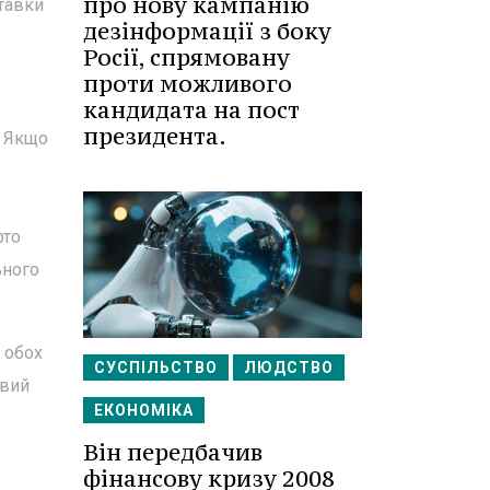
про нову кампанію
ставки
дезінформації з боку
Росії, спрямовану
проти можливого
кандидата на пост
президента.
. Якщо
рто
ьного
з обох
СУСПІЛЬСТВО
ЛЮДСТВО
овий
ЕКОНОМІКА
Він передбачив
фінансову кризу 2008