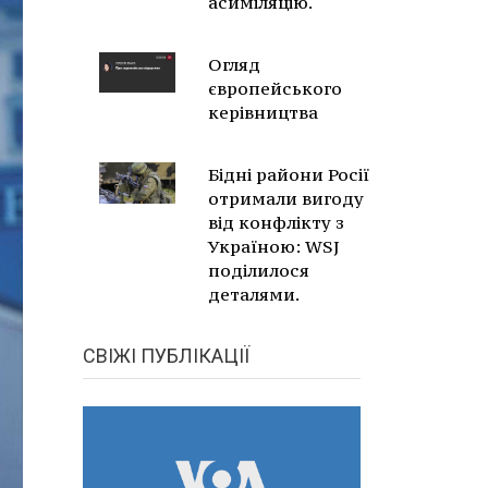
асиміляцію.
Огляд
європейського
керівництва
Бідні райони Росії
отримали вигоду
від конфлікту з
Україною: WSJ
поділилося
деталями.
СВІЖІ ПУБЛІКАЦІЇ