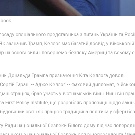
book.
посаду спеціального представника з питань України та Росі
Як зазначив Трамп, Келлог має багатий досвід у військовій
р на основі сили і повернемо безпеку Америці та всьому сві
ачень Дональда Трампа призначення Кіта Келлога доволі
Сергій Таран. -- Адже Келлог -- фаховий дипломат, військо
іністраціях, брав участь у в'єтнамській війні. Нині він пра
First Policy Institute, що розробляв пропозиції щодо закін
обудований світ і як працює традиційна політика у сфері бе
ту Ради національної безпеки Білого дому під час поперед
в радником з національної безпеки для віцепрезидента Май