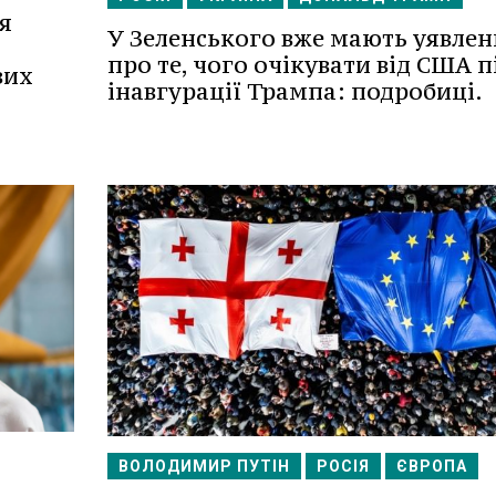
я
У Зеленського вже мають уявлен
про те, чого очікувати від США п
вих
інавгурації Трампа: подробиці.
ВОЛОДИМИР ПУТІН
РОСІЯ
ЄВРОПА