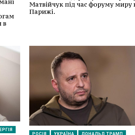
мані
Матвійчук під час форуму миру 
Парижі.
огам
 в
ЕРГІЯ
РОСІЯ
УКРАЇНА
ДОНАЛЬД ТРАМП