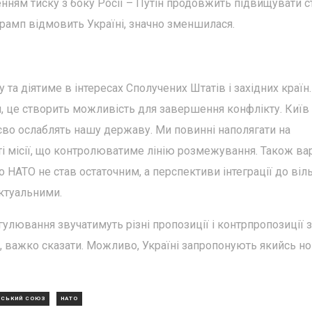
енням тиску з боку Росії – Путін продовжить підвищувати 
Трамп відмовить Україні, значно зменшилася.
та діятиме в інтересах Сполучених Штатів і західних країн
, це створить можливість для завершення конфлікту. Київ
ттєво ослаблять нашу державу. Ми повинні наполягати на
сті місії, що контролюватиме лінію розмежування. Також ва
 НАТО не став остаточним, а перспективи інтеграції до віл
актуальними.
гулювання звучатимуть різні пропозиції і контрпропозиції 
, важко сказати. Можливо, Україні запропонують якийсь н
ЙСЬКИЙ СОЮЗ
НАТО