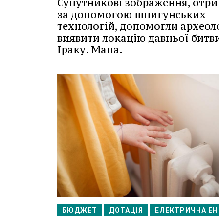
Супутникові зображення, отри
за допомогою шпигунських
технологій, допомогли археол
виявити локацію давньої битви
Іраку. Мапа.
БЮДЖЕТ
ДОТАЦІЯ
ЕЛЕКТРИЧНА ЕН