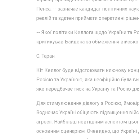
Пенса, -- зазначає кандидат політичних нау
реалій та здатен приймати оперативні ріше
-- Якої політики Келлога щодо України та Ро
критикував Байдена за обмеження військов
С. Таран:
Кіт Келлог буде відстоювати ключову конц
Росією та Україною, яка неофіційно була в
яке передбачає тиск на Україну та Росію дл
Для стимулювання діалогу з Росією, ймові
Водночас Україні обіцяють підвищення війс
агресії. Найбільш невтішним аспектом цьог
основним сценарієм. Очевидно, що Україні