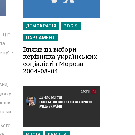
ДЕМОКРАТІЯ
РОСІЯ
ї. Цю
ПАРЛАМЕНТ
 та
Вплив на вибори
ту", -
керівника українських
соціалістів Мороза -
2004-08-04
вий,
цює у
чення
зпеки.
нього
ка
РОСІЯ
ЄВРОПА