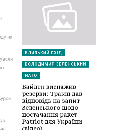
".
оду на
БЛИЗЬКИЙ СХІД
мували
ВОЛОДИМИР ЗЕЛЕНСЬКИЙ
ого
НАТО
Байден виснажив
резерви: Трамп дав
сурси
відповідь на запит
Зеленського щодо
постачання ракет
Patriot для України
ур.
(відео)
ині