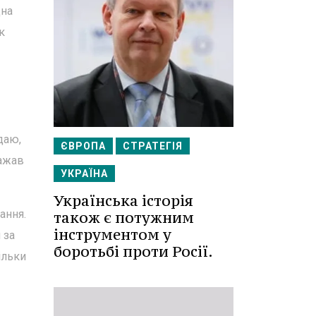
дна
к
даю,
ЄВРОПА
СТРАТЕГІЯ
важав
УКРАЇНА
Українська історія
ання.
також є потужним
інструментом у
 за
боротьбі проти Росії.
ільки