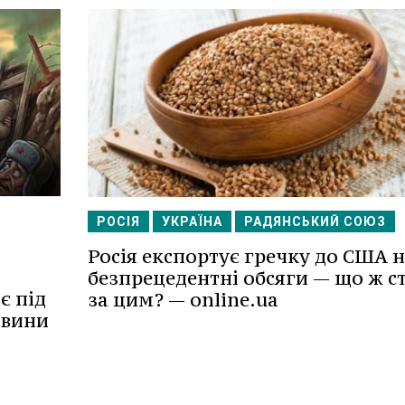
РОСІЯ
УКРАЇНА
РАДЯНСЬКИЙ СОЮЗ
Росія експортує гречку до США 
безпрецедентні обсяги — що ж с
є під
за цим? — online.ua
овини