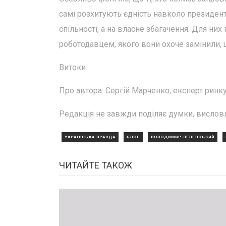
самі розхитують єдність навколо президента
спільності, а на власне збагачення. Для ни
роботодавцем, якого вони охоче замінили, 
Витоки
Про автора: Сергій Марченко, експерт ринк
Редакція не завжди поділяє думки, висловл
УКРАЇНСЬКА ПРАВДА
БЛОГ
ВОЛОДИМИР ЗЕЛЕНСЬКИЙ
ЧИТАЙТЕ ТАКОЖ