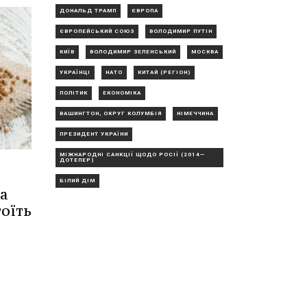
ДОНАЛЬД ТРАМП
ЄВРОПА
ЄВРОПЕЙСЬКИЙ СОЮЗ
ВОЛОДИМИР ПУТІН
КИЇВ
ВОЛОДИМИР ЗЕЛЕНСЬКИЙ
МОСКВА
УКРАЇНЦІ
НАТО
КИТАЙ (РЕГІОН)
ПОЛІТИК
ЕКОНОМІКА
ВАШИНГТОН, ОКРУГ КОЛУМБІЯ
НІМЕЧЧИНА
ПРЕЗИДЕНТ УКРАЇНИ
МІЖНАРОДНІ САНКЦІЇ ЩОДО РОСІЇ (2014—
ДОТЕПЕР)
БІЛИЙ ДІМ
на
тоїть