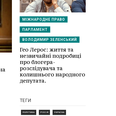
МІЖНАРОДНЕ ПРАВО
ПАРЛАМЕНТ
ВОЛОДИМИР ЗЕЛЕНСЬКИЙ
Гео Лерос: життя та
незвичайні подробиці
про блогера-
розслідувача та
на
колишнього народного
депутата.
ТЕГИ
ПОЛІТИКА
РОСІЯ
УКРАЇНА