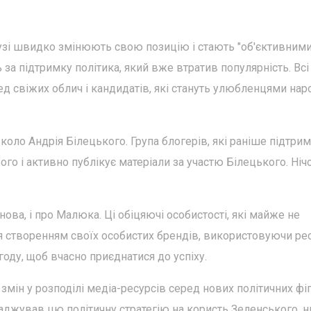
рузі швидко змінюють свою позицію і стають "об'єктивними
 за підтримку політика, який вже втратив популярність. Всі
 свіжих облич і кандидатів, які стануть улюбленцями нар
коло Андрія Білецького. Група блогерів, які раніше підтри
ого і активно публікує матеріали за участю Білецького. Ніч
ова, і про Малюка. Ці обіцяючі особистості, які майже не
я створенням своїх особистих брендів, використовуючи ре
году, щоб вчасно приєднатися до успіху.
змін у розподілі медіа-ресурсів серед нових політичних фіг
ваджував цю політичну стратегію на користь Зеленського, н