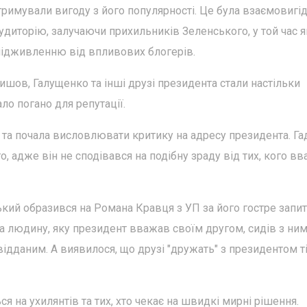
римували вигоду з його популярності. Це була взаємовигі
удиторію, залучаючи прихильників Зеленського, у той час я
підживленню від впливових блогерів.
нишов, Галущенко та інші друзі президента стали настільки
ло погано для репутації.
та почала висловлювати критику на адресу президента. Га
, адже він не сподівався на подібну зраду від тих, кого в
ький образився на Романа Кравця з УП за його гостре запит
на людину, яку президент вважав своїм другом, сидів з ним
ідданим. А виявилося, що друзі "дружать" з президентом т
 на ухилянтів та тих, хто чекає на швидкі мирні рішення.