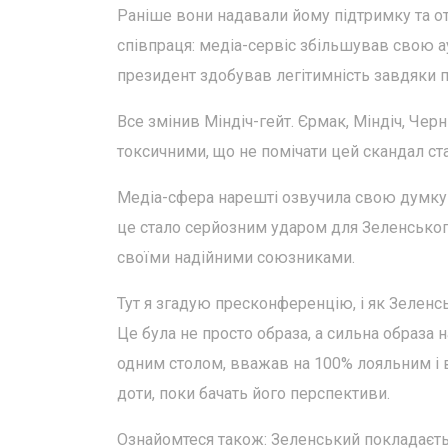
Раніше вони надавали йому підтримку та от
співпраця: медіа-сервіс збільшував свою а
президент здобував легітимність завдяки 
Все змінив Міндіч-гейт. Єрмак, Міндіч, Чер
токсичними, що не помічати цей скандал ста
Медіа-сфера нарешті озвучила свою думку 
це стало серйозним ударом для Зеленського
своїми надійними союзниками.
Тут я згадую пресконференцію, і як Зеленс
Це була не просто образа, а сильна образа 
одним столом, вважав на 100% лояльним і в
доти, поки бачать його перспективи.
Ознайомтеся також: Зеленський покладається