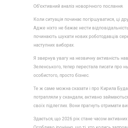
Об'єктивний аналіз новорічного послання.
Коли ситуація починає погіршуватися, ці д
Адже ніхто не бажає нести відповідальність
починають шукати нових роботодавців серед
наступних виборах.
Я звернув увагу на незвичну активність нав
Зеленського, тепер перестала писати про нь
особистого, просто бізнес.
Те ж саме можна сказати і про Кирила Будан
потрапляли у скандали, активно займаютьс
своїх підлеглих. Вони прагнуть отримати ви
Здається, що 2026 рік стане часом активних 
Особливо іронічно, що ті, хто колись запро