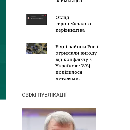
асиміляцію.
Огляд
європейського
керівництва
Бідні райони Росії
отримали вигоду
від конфлікту з
Україною: WSJ
поділилося
деталями.
СВІЖІ ПУБЛІКАЦІЇ
і
х