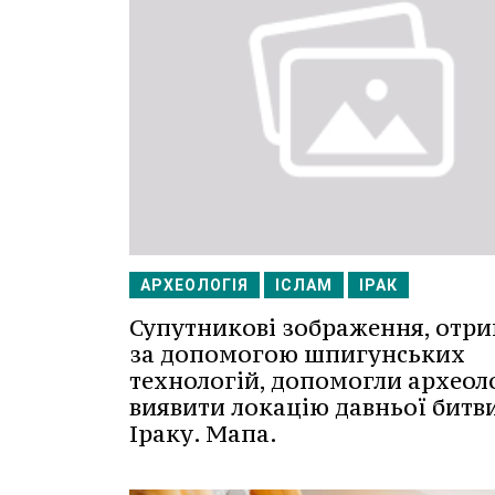
АРХЕОЛОГІЯ
ІСЛАМ
ІРАК
Супутникові зображення, отри
за допомогою шпигунських
технологій, допомогли археол
виявити локацію давньої битви
Іраку. Мапа.