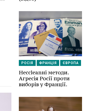
РОСІЯ
ФРАНЦІЯ
ЄВРОПА
Несcleanні методи.
Агресія Росії проти
виборів у Франції.