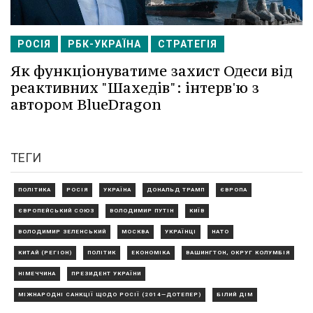
РОСІЯ
РБК-УКРАЇНА
СТРАТЕГІЯ
Як функціонуватиме захист Одеси від
реактивних "Шахедів": інтерв'ю з
автором BlueDragon
ТЕГИ
ПОЛІТИКА
РОСІЯ
УКРАЇНА
ДОНАЛЬД ТРАМП
ЄВРОПА
ЄВРОПЕЙСЬКИЙ СОЮЗ
ВОЛОДИМИР ПУТІН
КИЇВ
ВОЛОДИМИР ЗЕЛЕНСЬКИЙ
МОСКВА
УКРАЇНЦІ
НАТО
КИТАЙ (РЕГІОН)
ПОЛІТИК
ЕКОНОМІКА
ВАШИНГТОН, ОКРУГ КОЛУМБІЯ
НІМЕЧЧИНА
ПРЕЗИДЕНТ УКРАЇНИ
МІЖНАРОДНІ САНКЦІЇ ЩОДО РОСІЇ (2014—ДОТЕПЕР)
БІЛИЙ ДІМ