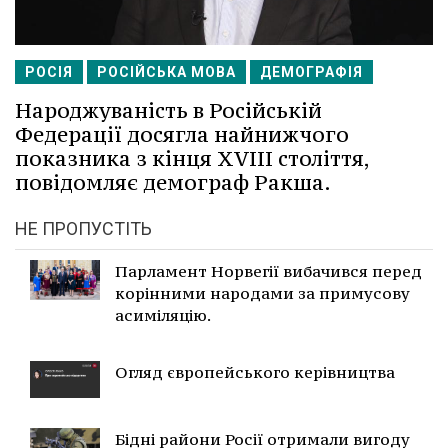
РОСІЯ
РОСІЙСЬКА МОВА
ДЕМОГРАФІЯ
Народжуваність в Російській
Федерації досягла найнижчого
показника з кінця XVIII століття,
повідомляє демограф Ракша.
НЕ ПРОПУСТІТЬ
Парламент Норвегії вибачився перед
корінними народами за примусову
асиміляцію.
Огляд європейського керівництва
Бідні райони Росії отримали вигоду