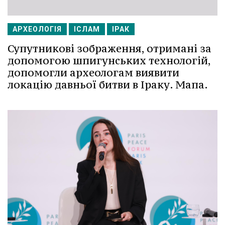
АРХЕОЛОГІЯ
ІСЛАМ
ІРАК
Супутникові зображення, отримані за
допомогою шпигунських технологій,
допомогли археологам виявити
локацію давньої битви в Іраку. Мапа.