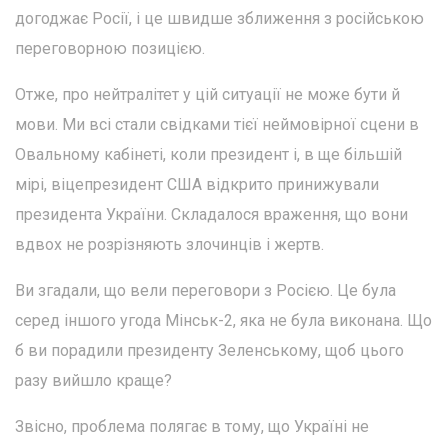
догоджає Росії, і це швидше зближення з російською
переговорною позицією.
Отже, про нейтралітет у цій ситуації не може бути й
мови. Ми всі стали свідками тієї неймовірної сцени в
Овальному кабінеті, коли президент і, в ще більшій
мірі, віцепрезидент США відкрито принижували
президента України. Складалося враження, що вони
вдвох не розрізняють злочинців і жертв.
Ви згадали, що вели переговори з Росією. Це була
серед іншого угода Мінськ-2, яка не була виконана. Що
б ви порадили президенту Зеленському, щоб цього
разу вийшло краще?
Звісно, проблема полягає в тому, що Україні не