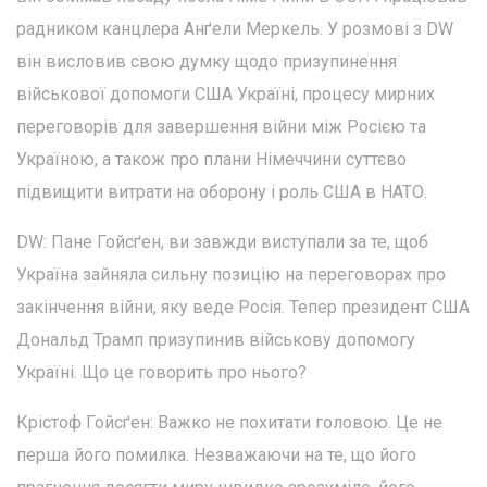
радником канцлера Анґели Меркель. У розмові з DW
він висловив свою думку щодо призупинення
військової допомоги США Україні, процесу мирних
переговорів для завершення війни між Росією та
Україною, а також про плани Німеччини суттєво
підвищити витрати на оборону і роль США в НАТО.
DW: Пане Гойсґен, ви завжди виступали за те, щоб
Україна зайняла сильну позицію на переговорах про
закінчення війни, яку веде Росія. Тепер президент США
Дональд Трамп призупинив військову допомогу
Україні. Що це говорить про нього?
Крістоф Гойсґен: Важко не похитати головою. Це не
перша його помилка. Незважаючи на те, що його