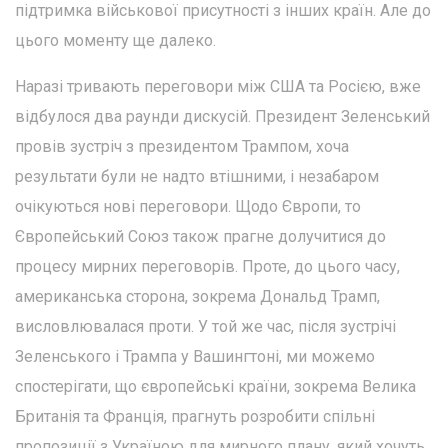
підтримка військової присутності з інших країн. Але до
цього моменту ще далеко.
Наразі тривають переговори між США та Росією, вже
відбулося два раунди дискусій. Президент Зеленський
провів зустріч з президентом Трампом, хоча
результати були не надто втішними, і незабаром
очікуються нові переговори. Щодо Європи, то
Європейський Союз також прагне долучитися до
процесу мирних переговорів. Проте, до цього часу,
американська сторона, зокрема Дональд Трамп,
висловлювалася проти. У той же час, після зустрічі
Зеленського і Трампа у Вашингтоні, ми можемо
спостерігати, що європейські країни, зокрема Велика
Британія та Франція, прагнуть розробити спільні
пропозиції з Україною для мирного плану, який хочуть