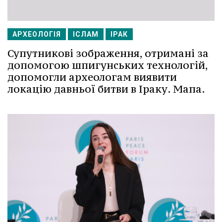
АРХЕОЛОГІЯ
ІСЛАМ
ІРАК
Супутникові зображення, отримані за
допомогою шпигунських технологій,
допомогли археологам виявити
локацію давньої битви в Іраку. Мапа.