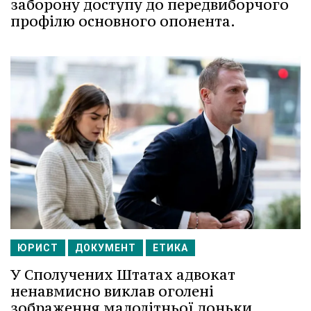
заборону доступу до передвиборчого
профілю основного опонента.
ЮРИСТ
ДОКУМЕНТ
ЕТИКА
У Сполучених Штатах адвокат
ненавмисно виклав оголені
зображення малолітньої доньки