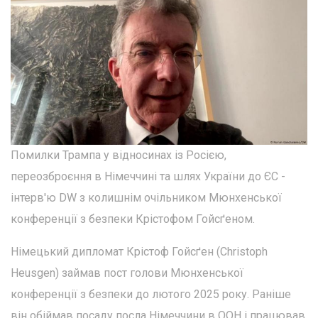
Помилки Трампа у відносинах із Росією,
переозброєння в Німеччині та шлях України до ЄС -
інтерв'ю DW з колишнім очільником Мюнхенської
конференції з безпеки Крістофом Гойсґеном.
Німецький дипломат Крістоф Гойсґен (Christoph
Heusgen) займав пост голови Мюнхенської
конференції з безпеки до лютого 2025 року. Раніше
він обіймав посаду посла Німеччини в ООН і працював