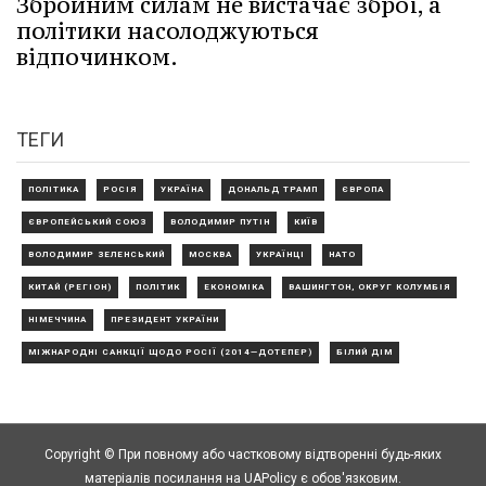
Збройним силам не вистачає зброї, а
політики насолоджуються
відпочинком.
ТЕГИ
ПОЛІТИКА
РОСІЯ
УКРАЇНА
ДОНАЛЬД ТРАМП
ЄВРОПА
ЄВРОПЕЙСЬКИЙ СОЮЗ
ВОЛОДИМИР ПУТІН
КИЇВ
ВОЛОДИМИР ЗЕЛЕНСЬКИЙ
МОСКВА
УКРАЇНЦІ
НАТО
КИТАЙ (РЕГІОН)
ПОЛІТИК
ЕКОНОМІКА
ВАШИНГТОН, ОКРУГ КОЛУМБІЯ
НІМЕЧЧИНА
ПРЕЗИДЕНТ УКРАЇНИ
МІЖНАРОДНІ САНКЦІЇ ЩОДО РОСІЇ (2014—ДОТЕПЕР)
БІЛИЙ ДІМ
Copyright © При повному або частковому відтворенні будь-яких
матеріалів посилання на UAPolicy є обов'язковим.