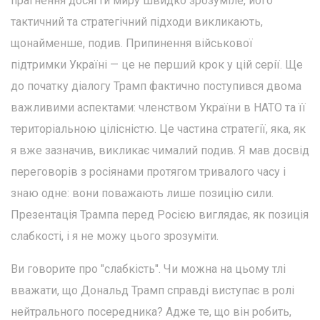
прагнення досягти миру швидко зрозуміле, його
тактичний та стратегічний підходи викликають,
щонайменше, подив. Припинення військової
підтримки Україні — це не перший крок у цій серії. Ще
до початку діалогу Трамп фактично поступився двома
важливими аспектами: членством України в НАТО та її
територіальною цілісністю. Це частина стратегії, яка, як
я вже зазначив, викликає чималий подив. Я мав досвід
переговорів з росіянами протягом тривалого часу і
знаю одне: вони поважають лише позицію сили.
Презентація Трампа перед Росією виглядає, як позиція
слабкості, і я не можу цього зрозуміти.
Ви говорите про "слабкість". Чи можна на цьому тлі
вважати, що Дональд Трамп справді виступає в ролі
нейтрального посередника? Адже те, що він робить,