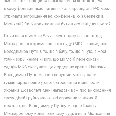
зменшення санкцій та налагодження контактів. На
цьому фоні виникає питання: коли президент РФ може
отримати запрошення на конференцію з безпеки в
Мюнхені? Які умови повинні бути виконані для цього?
Поки що я цього не бачу. Існує ордер на арешт від
Міжнародного кримінального суду (МКС), і поведінка
Володимира Путіна, те, що я бачу, те, що я чую, з моєї
точки зору, немає нічого, що могло б переконати
суддів МКС скасувати цей ордер на арешт. Навпаки,
Володимир Путін масово порушив міжнародне
гуманітарне право у своїй агресивній війні проти
України. Дозвольте мені нагадати вам про викрадення
тисяч дітей і руйнування, які спричинила війна. Я
вважаю, що Володимиру Путіну місце в Гаазі в
Міжнародному кримінальному суді, а не в Мюнхені на