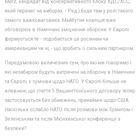
Merz, кандидат від консервативного блоку ХДС/ХСС,
який переміг на виборах. - Ред.) буде там у ролі такого
самого важковаговика. Майбутня коаліція вже
обговорює в Німеччині зміцнення оборони. У Європі
формується те - подобається це росіянам чи
американцям чи ні, - що зробить її сильним партнером.
Передумовою величезних сум, про які ми говоримо і
які незабаром будуть витрачені на оборону в Німеччині
та Європі, є сумніви щодо НАТО. У Європі більше не
впевнені, що стаття 5 Вашингтонського договору тепер
застосовується без обмежень, принаймні щодо США.
Наскільки ослабло НАТО після розмови між Трампом і
Зеленським та після Мюнхенської конференції з
безпеки?