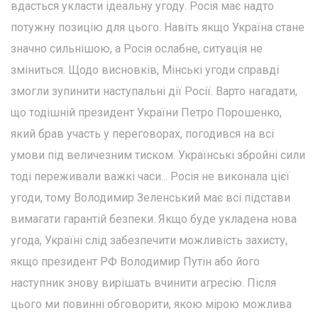
вдасться укласти ідеальну угоду. Росія має надто
потужну позицію для цього. Навіть якщо Україна стане
значно сильнішою, а Росія ослабне, ситуація не
зміниться. Щодо висновків, Мінські угоди справді
змогли зупинити наступальні дії Росії. Варто нагадати,
що тодішній президент України Петро Порошенко,
який брав участь у переговорах, погодився на всі
умови під величезним тиском. Українські збройні сили
тоді переживали важкі часи... Росія не виконала цієї
угоди, тому Володимир Зеленський має всі підстави
вимагати гарантій безпеки. Якщо буде укладена нова
угода, Україні слід забезпечити можливість захисту,
якщо президент РФ Володимир Путін або його
наступник знову вирішать вчинити агресію. Після
цього ми повинні обговорити, якою мірою можлива