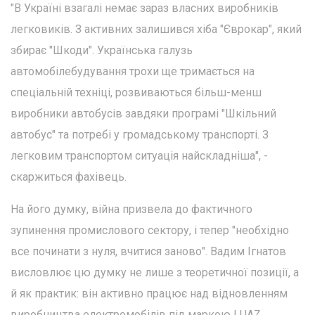
"В Україні взагалі немає зараз власних виробників
легковиків. З активних залишився хіба "Єврокар", який
збирає "Шкоди". Українська галузь
автомобілебудування трохи ще тримається на
спеціальній техніці, розвиваються більш-менш
виробники автобусів завдяки програмі "Шкільний
автобус" та потребі у громадському транспорті. З
легковим транспортом ситуація найскладніша", -
скаржиться фахівець.
На його думку, війна призвела до фактичного
зупинення промислового сектору, і тепер "необхідно
все починати з нуля, вчитися заново". Вадим Ігнатов
висловлює цю думку не лише з теоретичної позиції, а
й як практик: він активно працює над відновленням
виробництва електромобілів під маркою LUAZ.