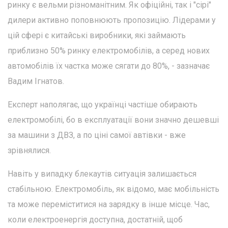
ринку є вельми різноманітним. Як офіційні, так і "сірі"
дилери активно поповнюють пропозицію. Лідерами у
цій сфері є китайські виробники, які займають
приблизно 50% ринку електромобілів, а серед нових
автомобілів їх частка може сягати до 80%, - зазначає
Вадим Ігнатов.
Експерт наполягає, що українці частіше обирають
електромобілі, бо в експлуатації вони значно дешевші
за машини з ДВЗ, а по ціні самої автівки - вже
зрівнялися.
Навіть у випадку блекаутів ситуація залишається
стабільною. Електромобіль, як відомо, має мобільність
та може переміститися на зарядку в інше місце. Час,
коли електроенергія доступна, достатній, щоб