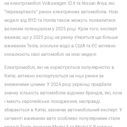
на електромобілі Volkswagen ID.4 та Nissan Ariya, які
"перевертають" ринок електричних автомобілів. Нові
моделі від BYD та Honda також можуть похвалитися
великим потенціалом у 2025 році. Крім того, експерт
вважає, що у 2025 році на ринку з'явиться ще більше
вживаних Tesla, оскільки водії в США та ЄС активно
оновлюють свої автомобілі на нові моделі.
Електромобілі, які не користуються популярністю в
Китаї, активно експортуються на інші ринки за
зниженими цінами. У 2024 році українці придбали
значну кількість автомобілів відомих брендів, які, хоча
і мають європейське походження, насправді
збираються в Китаї, зазначає автомобільний експерт. У
сегменті вживаних авто особливо популярними стали
моделі Tesla, зокрема Model 3 та Model Y. В останні