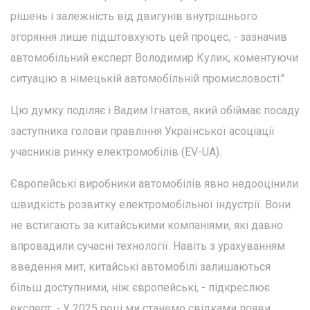
рішень і залежність від двигунів внутрішнього
згоряння лише підштовхують цей процес, - зазначив
автомобільний експерт Володимир Кулик, коментуючи
ситуацію в німецькій автомобільній промисловості."
Цю думку поділяє і Вадим Ігнатов, який обіймає посаду
заступника голови правління Української асоціації
учасників ринку електромобілів (EV-UA).
Європейські виробники автомобілів явно недооцінили
швидкість розвитку електромобільної індустрії. Вони
не встигають за китайськими компаніями, які давно
впровадили сучасні технології. Навіть з урахуванням
введення мит, китайські автомобілі залишаються
більш доступними, ніж європейські, - підкреслює
експерт. - У 2025 році ми станемо свідками появи