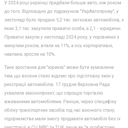
У 2024 році українці придбали більше авто, ніж роком
до того. Відповідно до підрахунків "УкрАвтопрому", у
листопаді було продано 5,2 тис. легкових автомобілів, з
яких 3,1 тис. закупили приватні особи, а 2,1 - юридичні.
Приватні закупи у листопаді 2024 року, у порівнянні з
минулим роком, впали на 11%, а ось корпоративні,
навпаки, зросли на 10%.
Таке зростання для "юриків" може бути зумовлене
тим, що восени стало відомо про підготовку змін у
реєстрації автомобілів. 17 грудня Верховна Рада
ухвалила законопроєкт, що спрощує торгівлю
вживаними автомобілями. Раніше, через специфіку
обліку транспортних засобів під час воєнного стану,
підприємства мали змогу продавати автомобілі без їх
реєстрації в СЦ МВС та ТЦК лише як "в особистому