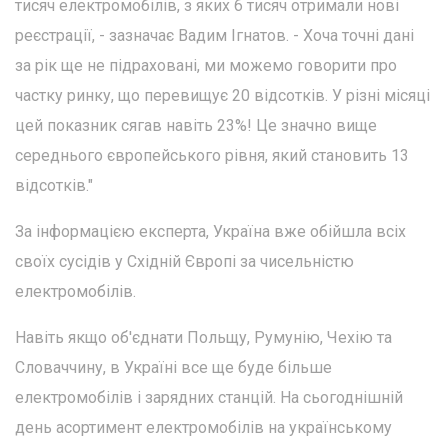
тисяч електромобілів, з яких 6 тисяч отримали нові
реєстрації, - зазначає Вадим Ігнатов. - Хоча точні дані
за рік ще не підраховані, ми можемо говорити про
частку ринку, що перевищує 20 відсотків. У різні місяці
цей показник сягав навіть 23%! Це значно вище
середнього європейського рівня, який становить 13
відсотків."
За інформацією експерта, Україна вже обійшла всіх
своїх сусідів у Східній Європі за чисельністю
електромобілів.
Навіть якщо об'єднати Польщу, Румунію, Чехію та
Словаччину, в Україні все ще буде більше
електромобілів і зарядних станцій. На сьогоднішній
день асортимент електромобілів на українському