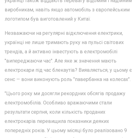
українці також віддають перевагу відомим і надійним
виробникам, навіть якщо автомобіль з європейським
логотипом був виготовлений у Китаї.
Незважаючи на регулярні відключення електрики,
українці не лише тримають руку на пульсі світових
трендів, а й активно інвестують в електромобілі
"випереджаючи час". Але яке ж значення мають
електрокари під час блекаутів? Виявляється, у цьому є
сенс — вони виконують роль "павербанка на колесах".
"Цього року ми досягли рекордних обсягів продажу
електромобілів. Особливо вражаючими стали
результати серпня, коли кількість проданих
електрокарів перевищила показники деяких
попередніх років. У цьому місяці було реалізовано 9