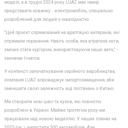
моделі, а в грудні 2024 року LUAZ має намір
представити новинку - електромобіль, спеціально
розроблений для людей з інвалідністю.
"Цей проєкт спрямований на адаптацію ветеранів, які
отримали поранення. Навіть особа, яка втратила ноги,
зможе стати кур'єром, використовуючи наше авто," -
зазначає Ігнатов.
У контексті започаткування серійного виробництва,
компанія LUAZ впроваджує імпортозаміщення, аби
зменшити свою залежність від постачань з Китаю.
Ми створили нові шасі та кузов, які повністю
розроблені в Україні. Майже протягом року ми
працювали над новою моделлю. У наших планах на
2025 рік – випустити 500 автомобілів. Але,