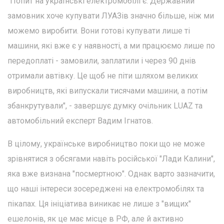
"Попит на українські електромобілі є. Державний
замовник хоче купувати ЛУАЗів значно більше, ніж ми
можемо виробити. Вони готові купувати лише ті
машини, які вже є у наявності, а ми працюємо лише по
передоплаті - замовили, заплатили і через 90 днів
отримали автівку. Це щоб не піти шляхом великих
виробництв, які випускали тисячами машини, а потім
збанкрутували", - завершує думку очільник LUAZ та
автомобільний експерт Вадим Ігнатов.
В цілому, українське виробництво поки що не може
зрівнятися з обсягами навіть російської "Лади Калини",
яка вже визнана "посмертною". Однак варто зазначити,
що наші інтереси зосереджені на електромобілях та
пікапах. Ця ініціатива виникає не лише з "вищих"
ешелонів, як це має місце в РФ, але й активно