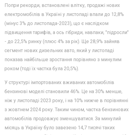
Попри рекорди, встановлені влітку, продажі нових
електромобілів в Україні у листопаді впали до 12,8%
(мінус 3% до листопада-2023), що є наслідком
підвищення тарифів, а ось гібриди, навпаки, "підросли"
- до 22,5% ринку (плюс 4% за рік). Ще 28,9% зайняв
сегмент нових дизельних авто, який у листопаді
показав найбільше зростання порівняно з минулим
роком (тоді їх частка була 20,5%).
У структурі імпортованих вживаних автомобілів
бензинові моделі становили 46%. Це на 30% менше,
ніж у листопаді 2023 року, і на 10% нижче в порівнянні
з жовтнем 2024 року. Таким чином, частка бензинових
автомобілів продовжує зменшуватися. За минулий
місяць в Україну було завезено 14,7 тисячі таких