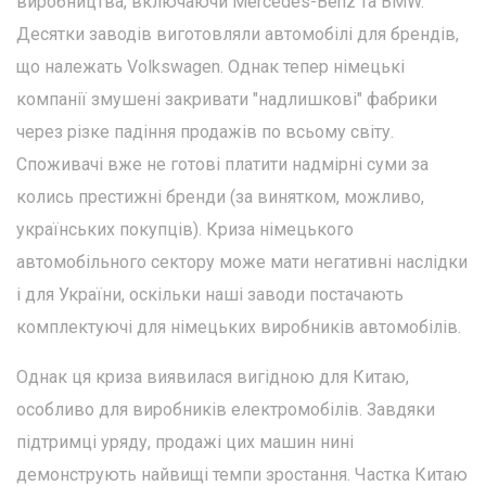
виробництва, включаючи Mercedes-Benz та BMW.
Десятки заводів виготовляли автомобілі для брендів,
що належать Volkswagen. Однак тепер німецькі
компанії змушені закривати "надлишкові" фабрики
через різке падіння продажів по всьому світу.
Споживачі вже не готові платити надмірні суми за
колись престижні бренди (за винятком, можливо,
українських покупців). Криза німецького
автомобільного сектору може мати негативні наслідки
і для України, оскільки наші заводи постачають
комплектуючі для німецьких виробників автомобілів.
Однак ця криза виявилася вигідною для Китаю,
особливо для виробників електромобілів. Завдяки
підтримці уряду, продажі цих машин нині
демонструють найвищі темпи зростання. Частка Китаю