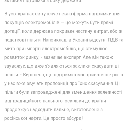
активна підтримка з боку держави.
В усіх країнах світу існує певна форма підтримки для
покупців електромобілів — це можуть бути прямі
дотації, коли держава покриває частину витрат, або ж
податкові пільги. Наприклад, в Україні відсутні ПДВ та
мито при імпорті електромобілів, що стимулює
розвиток ринку, - зазначає експерт. Але він також
зауважує, що вже з'являються заклики скасувати ці
пільги. - Вирішено, що підтримка має тривати ще рік, а
у нас вже звучать пропозиції про їхнє скасування. Ці
пільги були запроваджені для зменшення залежності
від традиційного пального, оскільки до країни
продовжує надходити пальне, виготовлене з
російської нафти. Це просто абсурд!