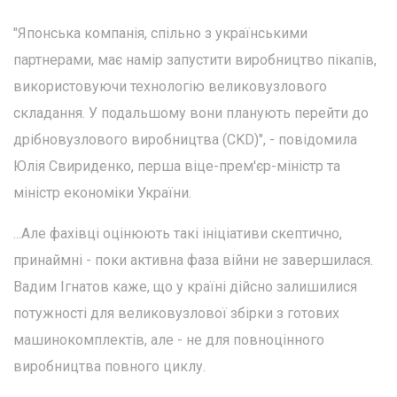
"Японська компанія, спільно з українськими
партнерами, має намір запустити виробництво пікапів,
використовуючи технологію великовузлового
складання. У подальшому вони планують перейти до
дрібновузлового виробництва (CKD)", - повідомила
Юлія Свириденко, перша віце-прем'єр-міністр та
міністр економіки України.
...Але фахівці оцінюють такі ініціативи скептично,
принаймні - поки активна фаза війни не завершилася.
Вадим Ігнатов каже, що у країні дійсно залишилися
потужності для великовузлової збірки з готових
машинокомплектів, але - не для повноцінного
виробництва повного циклу.