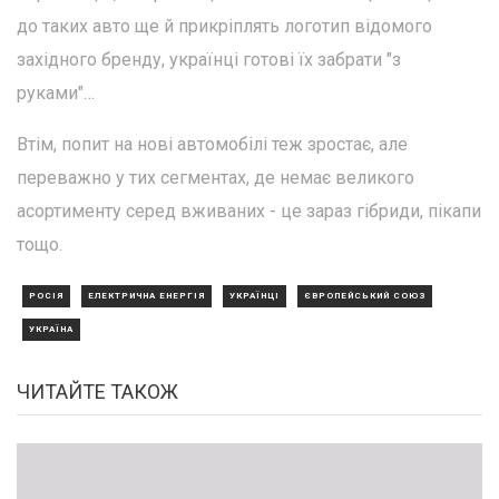
до таких авто ще й прикріплять логотип відомого
західного бренду, українці готові їх забрати "з
руками"…
Втім, попит на нові автомобілі теж зростає, але
переважно у тих сегментах, де немає великого
асортименту серед вживаних - це зараз гібриди, пікапи
тощо.
РОСІЯ
ЕЛЕКТРИЧНА ЕНЕРГІЯ
УКРАЇНЦІ
ЄВРОПЕЙСЬКИЙ СОЮЗ
УКРАЇНА
ЧИТАЙТЕ ТАКОЖ