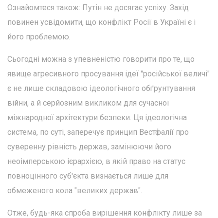
Ознайомтеся також: Путін не досягає успіху. Захід
повинен усвідомити, що конфлікт Росії в Україні є і
його проблемою.
Сьогодні можна з упевненістю говорити про те, що
явище агресивного просування ідеї "російської величі"
є не лише складовою ідеологічного обґрунтування
війни, а й серйозним викликом для сучасної
міжнародної архітектури безпеки. Ця ідеологічна
система, по суті, заперечує принцип Вестфалії про
суверенну рівність держав, замінюючи його
неоімперською ієрархією, в якій право на статус
повноцінного суб'єкта визнається лише для
обмеженого кола "великих держав".
Отже, будь-яка спроба вирішення конфлікту лише за