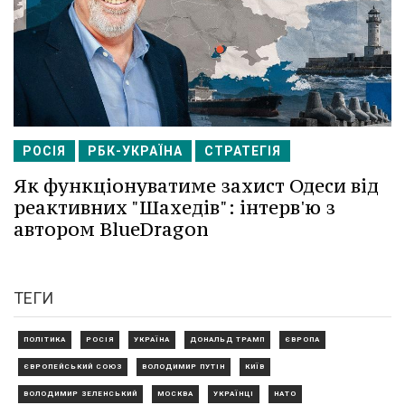
РОСІЯ
РБК-УКРАЇНА
СТРАТЕГІЯ
Як функціонуватиме захист Одеси від
реактивних "Шахедів": інтерв'ю з
автором BlueDragon
ТЕГИ
ПОЛІТИКА
РОСІЯ
УКРАЇНА
ДОНАЛЬД ТРАМП
ЄВРОПА
ЄВРОПЕЙСЬКИЙ СОЮЗ
ВОЛОДИМИР ПУТІН
КИЇВ
ВОЛОДИМИР ЗЕЛЕНСЬКИЙ
МОСКВА
УКРАЇНЦІ
НАТО