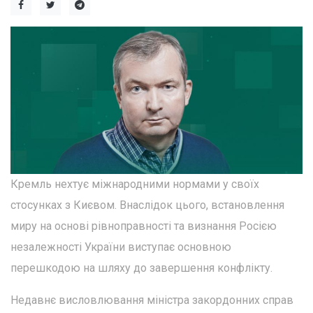
Кремль нехтує міжнародними нормами у своїх
стосунках з Києвом. Внаслідок цього, встановлення
миру на основі рівноправності та визнання Росією
незалежності України виступає основною
перешкодою на шляху до завершення конфлікту.
Недавнє висловлювання міністра закордонних справ