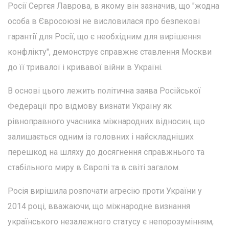
Росії Сергєя Лаврова, в якому він зазначив, що "жодна
особа в Євросоюзі не висловилася про безпекові
гарантії для Росії, що є необхідним для вирішення
конфлікту", демонструє справжнє ставлення Москви
до її тривалої і кривавої війни в Україні.
В основі цього лежить політична заява Російської
Федерації про відмову визнати Україну як
рівноправного учасника міжнародних відносин, що
залишається одним із головних і найскладніших
перешкод на шляху до досягнення справжнього та
стабільного миру в Європі та в світі загалом.
Росія вирішила розпочати агресію проти України у
2014 році, вважаючи, що міжнародне визнання
українського незалежного статусу є непорозумінням,