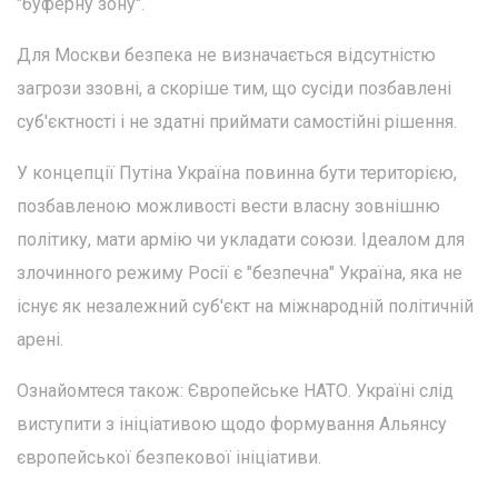
"буферну зону".
Для Москви безпека не визначається відсутністю
загрози ззовні, а скоріше тим, що сусіди позбавлені
суб'єктності і не здатні приймати самостійні рішення.
У концепції Путіна Україна повинна бути територією,
позбавленою можливості вести власну зовнішню
політику, мати армію чи укладати союзи. Ідеалом для
злочинного режиму Росії є "безпечна" Україна, яка не
існує як незалежний суб'єкт на міжнародній політичній
арені.
Ознайомтеся також: Європейське НАТО. Україні слід
виступити з ініціативою щодо формування Альянсу
європейської безпекової ініціативи.