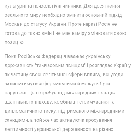
культурні та психологічні чинники. Для досягнення
реального миру необхідно змінити основний підхід
Москви до статусу України. Проте наразі Росія не
готова до таких змін і не має наміру змінювати свою
позицію.
Поки Російська Федерація вважає українську
державність "тимчасовим явищем" і розглядає Україну
як частину своєї легітимної сфери впливу, всі угоди
залишатимуться формальними й можуть бути
порушені. Це потребує від міжнародних гравців
адаптивного підходу: комбінації стримування та
дипломатичного тиску, підтриманого міжнародними
санкціями, в той же час активуючи просування
легітимності української державності на різних