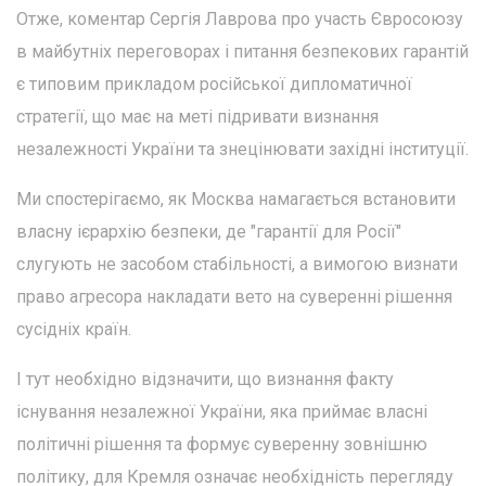
Отже, коментар Сергія Лаврова про участь Євросоюзу
в майбутніх переговорах і питання безпекових гарантій
є типовим прикладом російської дипломатичної
стратегії, що має на меті підривати визнання
незалежності України та знецінювати західні інституції.
Ми спостерігаємо, як Москва намагається встановити
власну ієрархію безпеки, де "гарантії для Росії"
слугують не засобом стабільності, а вимогою визнати
право агресора накладати вето на суверенні рішення
сусідніх країн.
І тут необхідно відзначити, що визнання факту
існування незалежної України, яка приймає власні
політичні рішення та формує суверенну зовнішню
політику, для Кремля означає необхідність перегляду