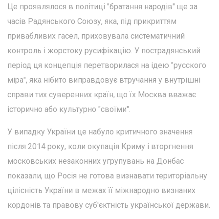
Це проявлялося в політиці "братання народів" ще за
часів Радянського Союзу, яка, під прикриттям
привабливих гасел, приховувала систематичний
контроль і жорстоку русифікацію. У пострадянський
період ця концепція перетворилася на ідею "русского
міра", яка нібито виправдовує втручання у внутрішні
справи тих суверенних країн, що їх Москва вважає
історично або культурно "своїми".
У випадку України це набуло критичного значення
після 2014 року, коли окупація Криму і вторгнення
московських незаконних угрупувань на Донбас
показали, що Росія не готова визнавати територіальну
цілісність України в межах її міжнародно визнаних
кордонів та правову суб'єктність української держави.