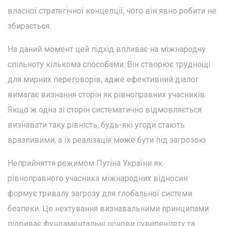
власної стратегічної концепції, чого він явно робити не
збирається.
На даний момент цей підхід впливає на міжнародну
спільноту кількома способами. Він створює труднощі
для мирних переговорів, адже ефективний діалог
вимагає визнання сторін як рівноправних учасників.
Якщо ж одна зі сторін систематично відмовляється
визнавати таку рівність, будь-які угоди стають
вразливими, а їх реалізація може бути під загрозою.
Неприйняття режимом Путіна України як
рівноправного учасника міжнародних відносин
формує тривалу загрозу для глобальної системи
безпеки. Це нехтування визнавальними принципами
підриває фундаментальні основи суверенітету та