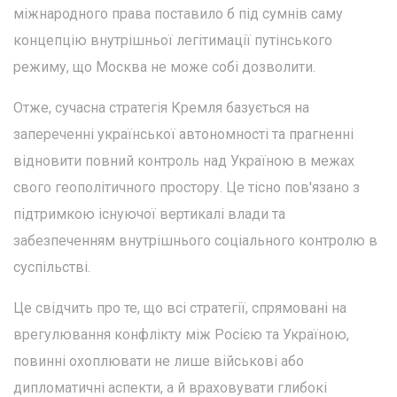
міжнародного права поставило б під сумнів саму
концепцію внутрішньої легітимації путінського
режиму, що Москва не може собі дозволити.
Отже, сучасна стратегія Кремля базується на
запереченні української автономності та прагненні
відновити повний контроль над Україною в межах
свого геополітичного простору. Це тісно пов'язано з
підтримкою існуючої вертикалі влади та
забезпеченням внутрішнього соціального контролю в
суспільстві.
Це свідчить про те, що всі стратегії, спрямовані на
врегулювання конфлікту між Росією та Україною,
повинні охоплювати не лише військові або
дипломатичні аспекти, а й враховувати глибокі