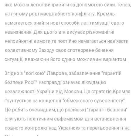
яке можна легко виправити за допомогою сили. Тепер,
на п'ятому році масштабного конфлікту, Кремль
намагається знайти нові способи легітимізації свого
невизнання. Для цього він висуває різноманітні
неприйнятні вимоги та постійно намагається нав'язати
колективному Заходу своє спотворене бачення
ситуації, вважаючи його єдино можливим варіантом.
Згідно з "логікою" Лаврова, забезпечення "гарантій
безпеки Росії" насправді означає ліквідацію
незалежності України від Москви. Ця стратегія Кремля
ґрунтується на концепції "обмеженого суверенітету".
Це робить очевидним, що російські "гарантії безпеки"
слугують політичним евфемізмом для встановлення
повного контролю над Україною та перетворення її на