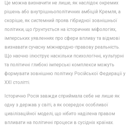
Це можна визначити не лише, як наслідок окремих
рішень або внутрішньополітичних амбіцій Кремля, а
скоріше, як системний прояв гібридної зовнішньої
політики, що ґрунтується на історичних міфологіях,
імперських уявленнях про сфери впливу та відмові
визнавати сучасну міжнародно-правову реальність.
Що наочно ілюструє наскільки психологічні, культурні
та політичні глибокі імперські комплекси можуть
формувати зовнішню політику Російської Федерації у
XXI столітті.
Історично Росія завжди сприймала себе не лише як
одну з держав у світі, а як осередок особливої
цивілізаційної моделі, що нібито наділена правом
впливати на політичні процеси в сусідніх країнах.