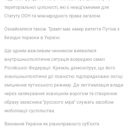
територіальної цілісності, які є невід'ємними для
Статуту ООН та міжнародного права загалом.
Ознайомтеся також: Трамп має намір витягти Путіна з
безодні поразки в Україні.
Ще одним важливим чинником виявилася
внутрішньополітична ситуація всередині самої
Російської Федерації. Кремль демонструє, що його
зовнішньополітичні дії повністю підпорядковані логіці
зміцнення путінського режиму. Де легітимізація влади
через залякування зовнішнім ворогом та створення
образу захисника "русского міра" служать засобом
мобілізації суспільства.
Визнання України як рівноправного суб'єкта