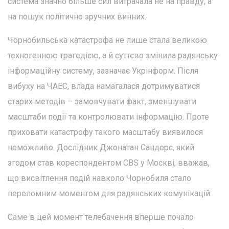
система значно більше сил витрачала не на правду, а
на пошук політично зручних винних.
Чорнобильська катастрофа не лише стала великою
техногенною трагедією, а й суттєво змінила радянську
інформаційну систему, зазначає Укрінформ. Після
вибуху на ЧАЕС, влада намагалася дотримуватися
старих методів – замовчувати факт, зменшувати
масштаби події та контролювати інформацію. Проте
приховати катастрофу такого масштабу виявилося
неможливо. Дослідник Джонатан Сандерс, який
згодом став кореспондентом CBS у Москві, вважав,
що висвітлення подій навколо Чорнобиля стало
переломним моментом для радянських комунікацій.
Саме в цей момент телебачення вперше почало