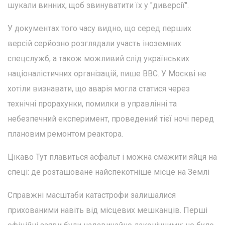
шукали винних, щоб звинуватити їх у "диверсії".
У документах того часу видно, що серед перших
версій серйозно розглядали участь іноземних
спецслужб, а також можливий слід українських
націоналістичних організацій, пише BBC. У Москві не
хотіли визнавати, що аварія могла статися через
технічні прорахунки, помилки в управлінні та
небезпечний експеримент, проведений тієї ночі перед
плановим ремонтом реактора.
Цікаво Тут плавиться асфальт і можна смажити яйця на
спеці: де розташоване найспекотніше місце на Землі
Справжні масштаби катастрофи залишалися
прихованими навіть від місцевих мешканців. Перші