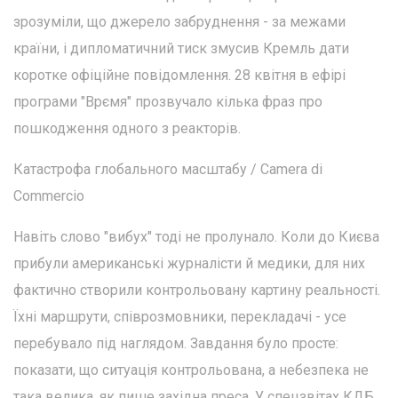
зрозуміли, що джерело забруднення - за межами
країни, і дипломатичний тиск змусив Кремль дати
коротке офіційне повідомлення. 28 квітня в ефірі
програми "Врємя" прозвучало кілька фраз про
пошкодження одного з реакторів.
Катастрофа глобального масштабу / Camera di
Commercio
Навіть слово "вибух" тоді не пролунало. Коли до Києва
прибули американські журналісти й медики, для них
фактично створили контрольовану картину реальності.
Їхні маршрути, співрозмовники, перекладачі - усе
перебувало під наглядом. Завдання було просте:
показати, що ситуація контрольована, а небезпека не
така велика, як пише західна преса. У спецзвітах КДБ