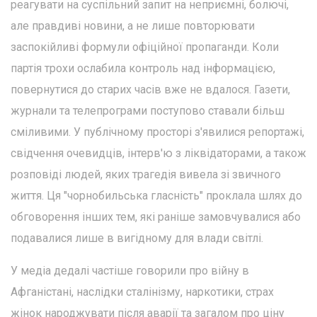
реагувати на суспільний запит на неприємні, болючі,
але правдиві новини, а не лише повторювати
заспокійливі формули офіційної пропаганди. Коли
партія трохи ослабила контроль над інформацією,
повернутися до старих часів вже не вдалося. Газети,
журнали та телепрограми поступово ставали більш
сміливими. У публічному просторі з'явилися репортажі,
свідчення очевидців, інтерв'ю з ліквідаторами, а також
розповіді людей, яких трагедія вивела зі звичного
життя. Ця "чорнобильська гласність" проклала шлях до
обговорення інших тем, які раніше замовчувалися або
подавалися лише в вигідному для влади світлі.
У медіа дедалі частіше говорили про війну в
Афганістані, наслідки сталінізму, наркотики, страх
жінок народжувати після аварії та загалом про ціну