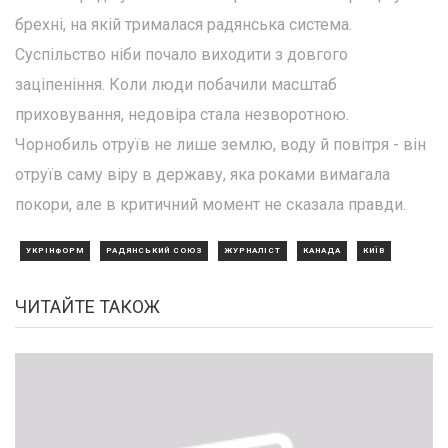
брехні, на якій трималася радянська система.
Суспільство ніби почало виходити з довгого
заціпеніння. Коли люди побачили масштаб
приховування, недовіра стала незворотною.
Чорнобиль отруїв не лише землю, воду й повітря - він
отруїв саму віру в державу, яка роками вимагала
покори, але в критичний момент не сказала правди.
УКРІНФОРМ
РАДЯНСЬКИЙ СОЮЗ
ЖУРНАЛІСТ
КАНАДА
КИЇВ
ЧИТАЙТЕ ТАКОЖ