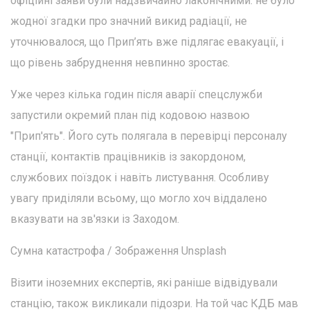
офіційні заяви були надзвичайно лаконічними: не було
жодної згадки про значний викид радіації, не
уточнювалося, що Прип’ять вже підлягає евакуації, і
що рівень забруднення невпинно зростає.
Уже через кілька годин після аварії спецслужби
запустили окремий план під кодовою назвою
"Прип'ять". Його суть полягала в перевірці персоналу
станції, контактів працівників із закордоном,
службових поїздок і навіть листування. Особливу
увагу приділяли всьому, що могло хоч віддалено
вказувати на зв'язки із Заходом.
Сумна катастрофа / Зображення Unsplash
Візити іноземних експертів, які раніше відвідували
станцію, також викликали підозри. На той час КДБ мав