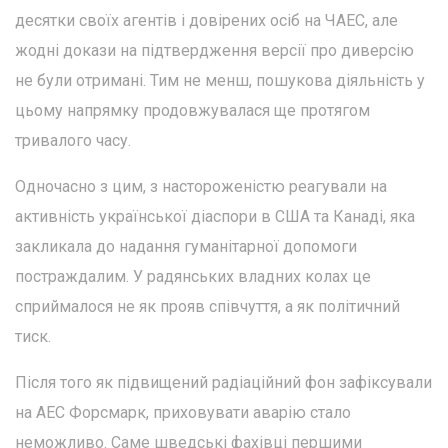
десятки своїх агентів і довірених осіб на ЧАЕС, але
жодні докази на підтвердження версії про диверсію
не були отримані. Тим не менш, пошукова діяльність у
цьому напрямку продовжувалася ще протягом
тривалого часу.
Одночасно з цим, з настороженістю реагували на
активність української діаспори в США та Канаді, яка
закликала до надання гуманітарної допомоги
постраждалим. У радянських владних колах це
сприймалося не як прояв співчуття, а як політичний
тиск.
Після того як підвищений радіаційний фон зафіксували
на АЕС Форсмарк, приховувати аварію стало
неможливо. Саме шведські фахівці першими