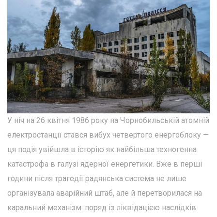
У ніч на 26 квітня 1986 року на Чорнобильській атомній
електростанції стався вибух четвертого енергоблоку —
ця подія увійшла в історію як найбільша техногенна
катастрофа в галузі ядерної енергетики. Вже в перші
години після трагедії радянська система не лише
організувала аварійний штаб, але й перетворилася на
каральний механізм: поряд із ліквідацією наслідків