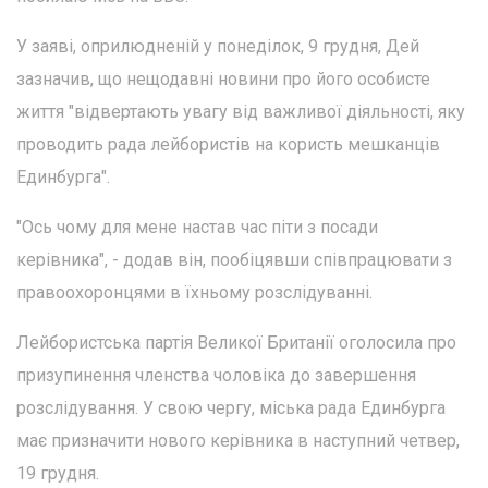
У заяві, оприлюдненій у понеділок, 9 грудня, Дей
зазначив, що нещодавні новини про його особисте
життя "відвертають увагу від важливої діяльності, яку
проводить рада лейбористів на користь мешканців
Единбурга".
"Ось чому для мене настав час піти з посади
керівника", - додав він, пообіцявши співпрацювати з
правоохоронцями в їхньому розслідуванні.
Лейбористська партія Великої Британії оголосила про
призупинення членства чоловіка до завершення
розслідування. У свою чергу, міська рада Единбурга
має призначити нового керівника в наступний четвер,
19 грудня.