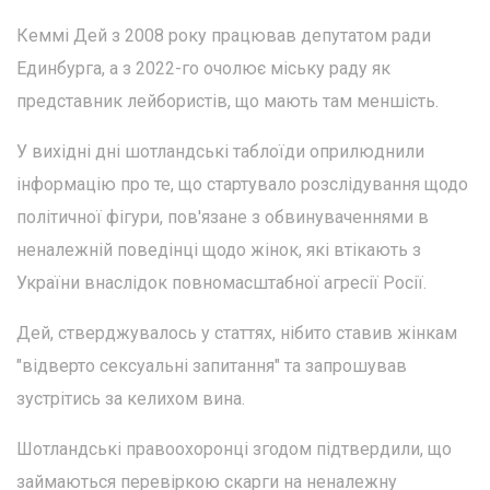
Кеммі Дей з 2008 року працював депутатом ради
Единбурга, а з 2022-го очолює міську раду як
представник лейбористів, що мають там меншість.
У вихідні дні шотландські таблоїди оприлюднили
інформацію про те, що стартувало розслідування щодо
політичної фігури, пов'язане з обвинуваченнями в
неналежній поведінці щодо жінок, які втікають з
України внаслідок повномасштабної агресії Росії.
Дей, стверджувалось у статтях, нібито ставив жінкам
"відверто сексуальні запитання" та запрошував
зустрітись за келихом вина.
Шотландські правоохоронці згодом підтвердили, що
займаються перевіркою скарги на неналежну