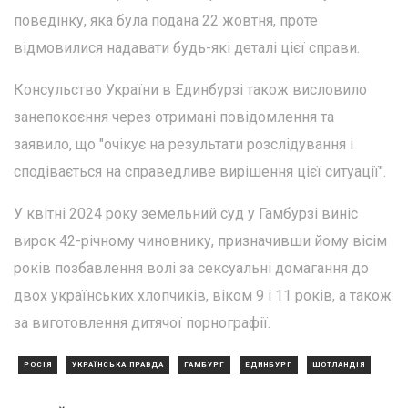
поведінку, яка була подана 22 жовтня, проте
відмовилися надавати будь-які деталі цієї справи.
Консульство України в Единбурзі також висловило
занепокоєння через отримані повідомлення та
заявило, що "очікує на результати розслідування і
сподівається на справедливе вирішення цієї ситуації".
У квітні 2024 року земельний суд у Гамбурзі виніс
вирок 42-річному чиновнику, призначивши йому вісім
років позбавлення волі за сексуальні домагання до
двох українських хлопчиків, віком 9 і 11 років, а також
за виготовлення дитячої порнографії.
РОСІЯ
УКРАЇНСЬКА ПРАВДА
ГАМБУРГ
ЕДИНБУРГ
ШОТЛАНДІЯ