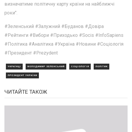
визначатиме політичну карту країни на найближчі
роки".
#Зеленський #Залужний #Буданов #Довіра
#Рейтинги #Вибори #Приходько #Socis #InfoSapiens
#Політика #Аналітика #Україна #Новини #Соціологія
#Президент #Prezydent
УКРАЇНЦІ
ВОЛОДИМИР ЗЕЛЕНСЬКИЙ
СОЦІОЛОГІЯ
ПОЛІТИК
ПРЕЗИДЕНТ УКРАЇНИ
ЧИТАЙТЕ ТАКОЖ