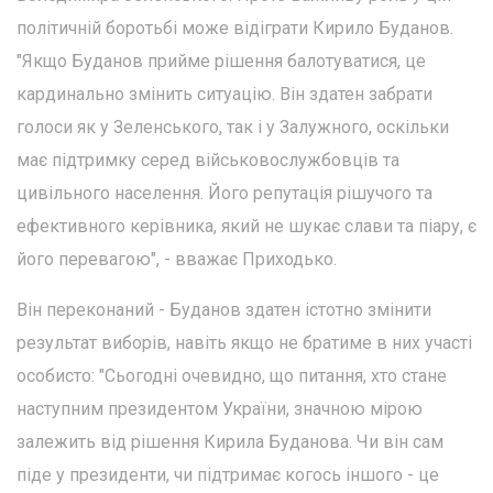
політичній боротьбі може відіграти Кирило Буданов.
"Якщо Буданов прийме рішення балотуватися, це
кардинально змінить ситуацію. Він здатен забрати
голоси як у Зеленського, так і у Залужного, оскільки
має підтримку серед військовослужбовців та
цивільного населення. Його репутація рішучого та
ефективного керівника, який не шукає слави та піару, є
його перевагою", - вважає Приходько.
Він переконаний - Буданов здатен істотно змінити
результат виборів, навіть якщо не братиме в них участі
особисто: "Сьогодні очевидно, що питання, хто стане
наступним президентом України, значною мірою
залежить від рішення Кирила Буданова. Чи він сам
піде у президенти, чи підтримає когось іншого - це