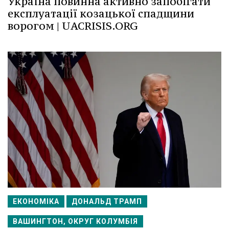
Україна повинна активно запобігати
експлуатації козацької спадщини
ворогом | UACRISIS.ORG
ЕКОНОМІКА
ДОНАЛЬД ТРАМП
ВАШИНГТОН, ОКРУГ КОЛУМБІЯ