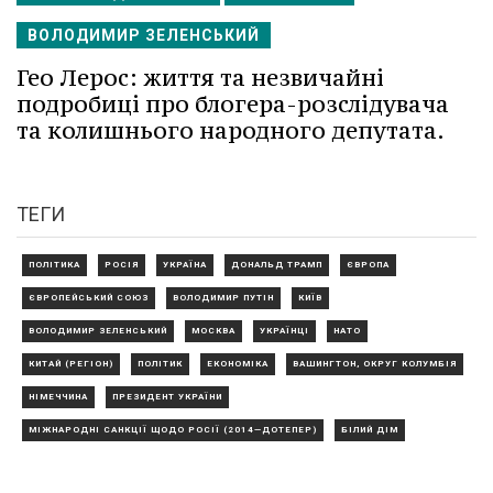
ВОЛОДИМИР ЗЕЛЕНСЬКИЙ
Гео Лерос: життя та незвичайні
подробиці про блогера-розслідувача
та колишнього народного депутата.
ТЕГИ
ПОЛІТИКА
РОСІЯ
УКРАЇНА
ДОНАЛЬД ТРАМП
ЄВРОПА
ЄВРОПЕЙСЬКИЙ СОЮЗ
ВОЛОДИМИР ПУТІН
КИЇВ
ВОЛОДИМИР ЗЕЛЕНСЬКИЙ
МОСКВА
УКРАЇНЦІ
НАТО
КИТАЙ (РЕГІОН)
ПОЛІТИК
ЕКОНОМІКА
ВАШИНГТОН, ОКРУГ КОЛУМБІЯ
НІМЕЧЧИНА
ПРЕЗИДЕНТ УКРАЇНИ
МІЖНАРОДНІ САНКЦІЇ ЩОДО РОСІЇ (2014—ДОТЕПЕР)
БІЛИЙ ДІМ