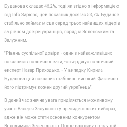
Буданова складає 46,2%, тоді як згідно з інформацією
від Info Sapiens, цей показник досягає 53,7%. Буданов
стабільно займає місце серед трьох найвищих лідерів
за рівнем довіри українців, поряд із Зеленським та
Залужним.
"Рівень суспільної довіри - один з найважливіших
показників політичної ваги, -стверджує політичний
експерт Назар Приходько. - У випадку Кирила
Буданова цей показник стабільно високий. Фактично
його підтримує кожен другий українець".
В даний час значна увага приділяється можливому
участі Валерія Залужного у президентських виборах,
адже він може стати основним конкурентом
Володимира Зеленського. Проте важливу роль у цій