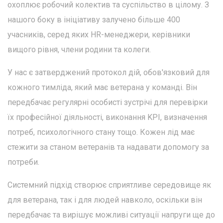
охоплює робочий колектив та суспільство в цілому. З
нашого боку в ініціативу залучено більше 400
учасників, серед яких HR-менеджери, керівники
вищого рівня, члени родини та колеги.
У нас є затверджений протокол дій, обов'язковий для
кожного тимліда, який має ветерана у команді. Він
передбачає регулярні особисті зустрічі для перевірки
їх професійної діяльності, виконання KPI, визначення
потреб, психологічного стану тощо. Кожен лід має
стежити за станом ветеранів та надавати допомогу за
потреби.
Системний підхід створює сприятливе середовище як
для ветерана, так і для людей навколо, оскільки він
передбачає та вирішує можливі ситуації напруги ще до