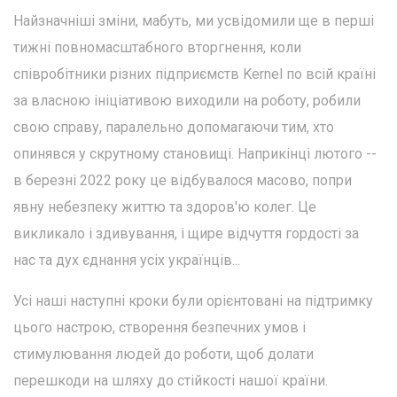
Найзначніші зміни, мабуть, ми усвідомили ще в перші
тижні повномасштабного вторгнення, коли
співробітники різних підприємств Kernel по всій країні
за власною ініціативою виходили на роботу, робили
свою справу, паралельно допомагаючи тим, хто
опинявся у скрутному становищі. Наприкінці лютого --
в березні 2022 року це відбувалося масово, попри
явну небезпеку життю та здоров'ю колег. Це
викликало і здивування, і щире відчуття гордості за
нас та дух єднання усіх українців...
Усі наші наступні кроки були орієнтовані на підтримку
цього настрою, створення безпечних умов і
стимулювання людей до роботи, щоб долати
перешкоди на шляху до стійкості нашої країни.