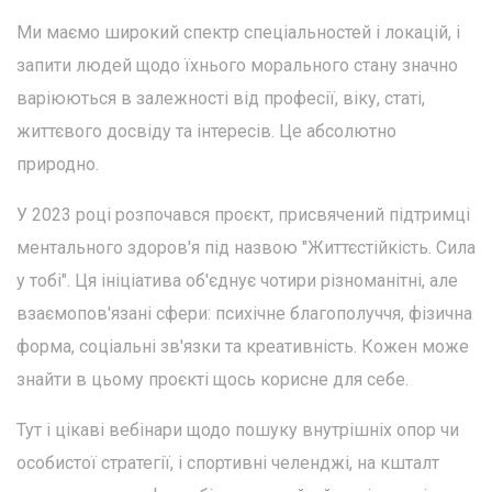
Ми маємо широкий спектр спеціальностей і локацій, і
запити людей щодо їхнього морального стану значно
варіюються в залежності від професії, віку, статі,
життєвого досвіду та інтересів. Це абсолютно
природно.
У 2023 році розпочався проєкт, присвячений підтримці
ментального здоров'я під назвою "Життєстійкість. Сила
у тобі". Ця ініціатива об'єднує чотири різноманітні, але
взаємопов'язані сфери: психічне благополуччя, фізична
форма, соціальні зв'язки та креативність. Кожен може
знайти в цьому проєкті щось корисне для себе.
Тут і цікаві вебінари щодо пошуку внутрішніх опор чи
особистої стратегії, і спортивні челенджі, на кшталт