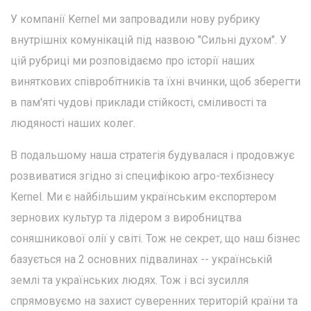
У компанії Kernel ми запровадили нову рубрику
внутрішніх комунікацій під назвою "Сильні духом". У
цій рубриці ми розповідаємо про історії наших
виняткових співробітників та їхні вчинки, щоб зберегти
в пам'яті чудові приклади стійкості, сміливості та
людяності наших колег.
В подальшому наша стратегія будувалася і продовжує
розвиватися згідно зі специфікою агро-техбізнесу
Kernel. Ми є найбільшим українським експортером
зернових культур та лідером з виробництва
соняшникової олії у світі. Тож не секрет, що наш бізнес
базується на 2 основних підвалинах -- українській
землі та українських людях. Тож і всі зусилля
спрямовуємо на захист суверенних територій країни та