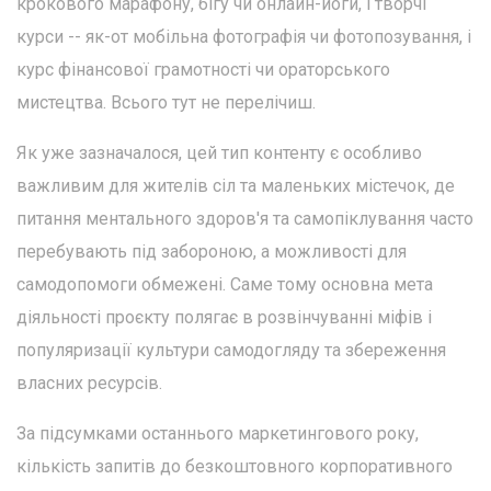
крокового марафону, бігу чи онлайн-йоги, і творчі
курси -- як-от мобільна фотографія чи фотопозування, і
курс фінансової грамотності чи ораторського
мистецтва. Всього тут не перелічиш.
Як уже зазначалося, цей тип контенту є особливо
важливим для жителів сіл та маленьких містечок, де
питання ментального здоров'я та самопіклування часто
перебувають під забороною, а можливості для
самодопомоги обмежені. Саме тому основна мета
діяльності проєкту полягає в розвінчуванні міфів і
популяризації культури самодогляду та збереження
власних ресурсів.
За підсумками останнього маркетингового року,
кількість запитів до безкоштовного корпоративного