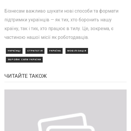
Бізнесам важливо шукати нові способи та формати
підтримки українців — як тих, хто боронить нашу
країну, так і тих, хто працює в тилу. Це, зокрема, є
частиною нашої місії як роботодавців.
УКРАЇНЦІ
СТРАТЕГІЯ
УКРАЇНА
МОБІЛІЗАЦІЯ
ЗБРОЙНІ СИЛИ УКРАЇНИ
ЧИТАЙТЕ ТАКОЖ