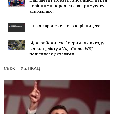
Парламент Норвегії вибачився перед
корінними народами за примусову
асиміляцію.
Огляд європейського керівництва
Бідні райони Росії отримали вигоду
від конфлікту з Україною: WSJ
поділилося деталями.
СВІЖІ ПУБЛІКАЦІЇ