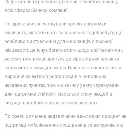
збереження та розповсюдження ключових знань у
всіх сферах бізнесу компанії.
По-друге, ми започаткували проєкт підтримки
фізичного, ментального та соціального добробуту, що
особливо є актуальним для мешканців сільської
місцевості, де існує багато стигм щодо цієї тематики і,
разом з тим, немає доступу до ефективних технік та
інструментів самодопомоги. Більшість наших агро та
виробничих активів розташовані в невеликих
населених пунктах, тож ми значну увагу спрямували
для підтримки стійкості морально стану людей в
ситуації постійних загроз і невизначеності.
По-третє, для мене надзвичайно важливим є акцент на
підтримці мобілізованих працівників та ветеранів, які