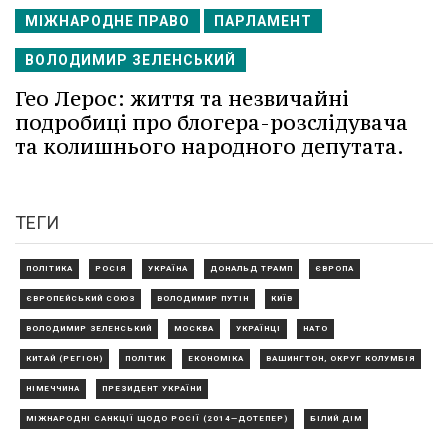
МІЖНАРОДНЕ ПРАВО
ПАРЛАМЕНТ
ВОЛОДИМИР ЗЕЛЕНСЬКИЙ
Гео Лерос: життя та незвичайні
подробиці про блогера-розслідувача
та колишнього народного депутата.
ТЕГИ
ПОЛІТИКА
РОСІЯ
УКРАЇНА
ДОНАЛЬД ТРАМП
ЄВРОПА
ЄВРОПЕЙСЬКИЙ СОЮЗ
ВОЛОДИМИР ПУТІН
КИЇВ
ВОЛОДИМИР ЗЕЛЕНСЬКИЙ
МОСКВА
УКРАЇНЦІ
НАТО
КИТАЙ (РЕГІОН)
ПОЛІТИК
ЕКОНОМІКА
ВАШИНГТОН, ОКРУГ КОЛУМБІЯ
НІМЕЧЧИНА
ПРЕЗИДЕНТ УКРАЇНИ
МІЖНАРОДНІ САНКЦІЇ ЩОДО РОСІЇ (2014—ДОТЕПЕР)
БІЛИЙ ДІМ