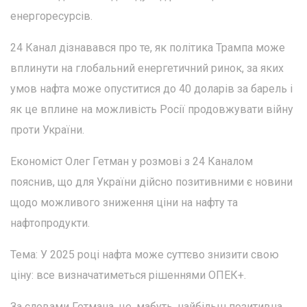
енергоресурсів.
24 Канал дізнавався про те, як політика Трампа може
вплинути на глобальний енергетичний ринок, за яких
умов нафта може опуститися до 40 доларів за барель і
як це вплине на можливість Росії продовжувати війну
проти України.
Економіст Олег Гетман у розмові з 24 Каналом
пояснив, що для України дійсно позитивними є новини
щодо можливого зниження ціни на нафту та
нафтопродукти.
Тема: У 2025 році нафта може суттєво знизити свою
ціну: все визначатиметься рішеннями ОПЕК+.
За словами Гетмана, це, мабуть, найбільш позитивна