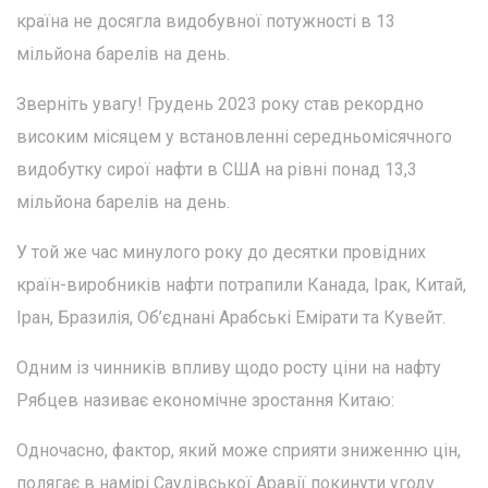
країна не досягла видобувної потужності в 13
мільйона барелів на день.
Зверніть увагу! Грудень 2023 року став рекордно
високим місяцем у встановленні середньомісячного
видобутку сирої нафти в США на рівні понад 13,3
мільйона барелів на день.
У той же час минулого року до десятки провідних
країн-виробників нафти потрапили Канада, Ірак, Китай,
Іран, Бразилія, Об’єднані Арабські Емірати та Кувейт.
Одним із чинників впливу щодо росту ціни на нафту
Рябцев називає економічне зростання Китаю:
Одночасно, фактор, який може сприяти зниженню цін,
полягає в намірі Саудівської Аравії покинути угоду