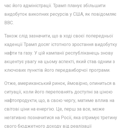
час його адміністрації. Трамп планує збільшити
видобуток викопних ресурсів у США, як повідомляє
BBC.
Також слід зазначити, що в ході своєї попередньої
каденції Трамп досяг істотного зростання видобутку
нафти та газу. У цій кампанії республіканець знову
акцентує увагу на цьому аспекті, який став одним з
ключових пунктів його передвиборчої програми.
Отже, американський ринок, ймовірно, опиниться в
ситуації, коли його переповнять доступні за ціною
нафтопродукти, що, в свою чергу, матиме вплив на
світові ціни на енергію. Це, перш за все, може
негативно позначитися на Росії, яка отримує третину
свого бюджетного доходу від реалізації