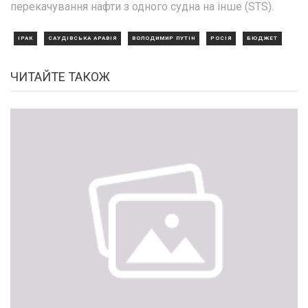
перекачування нафти з одного судна на інше (STS).
ІРАК
САУДІВСЬКА АРАВІЯ
ВОЛОДИМИР ПУТІН
РОСІЯ
БЮДЖЕТ
ЧИТАЙТЕ ТАКОЖ