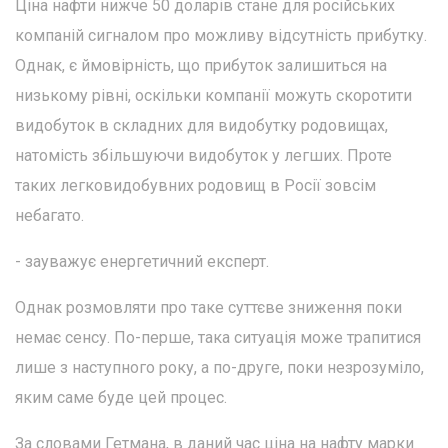
Ціна нафти нижче 50 доларів стане для російських
компаній сигналом про можливу відсутність прибутку.
Однак, є ймовірність, що прибуток залишиться на
низькому рівні, оскільки компанії можуть скоротити
видобуток в складних для видобутку родовищах,
натомість збільшуючи видобуток у легших. Проте
таких легковидобувних родовищ в Росії зовсім
небагато.
- зауважує енергетичний експерт.
Однак розмовляти про таке суттєве зниження поки
немає сенсу. По-перше, така ситуація може трапитися
лише з наступного року, а по-друге, поки незрозуміло,
яким саме буде цей процес.
За словами Гетмана, в даний час ціна на нафту марки