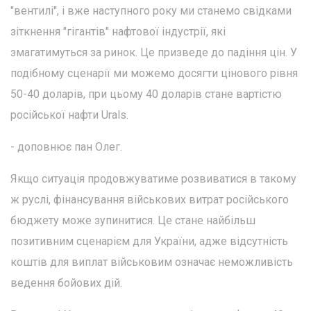
"вентилі", і вже наступного року ми станемо свідками
зіткнення "гігантів" нафтової індустрії, які
змагатимуться за ринок. Це призведе до падіння цін. У
подібному сценарії ми можемо досягти цінового рівня
50-40 доларів, при цьому 40 доларів стане вартістю
російської нафти Urals.
- доповнює пан Олег.
Якщо ситуація продовжуватиме розвиватися в такому
ж руслі, фінансування військових витрат російського
бюджету може зупинитися. Це стане найбільш
позитивним сценарієм для України, адже відсутність
коштів для виплат військовим означає неможливість
ведення бойових дій.