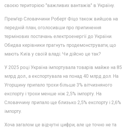
своєю територією "важливих вантажів" в Україну.
Прем'єр Словаччини Роберт Фіцо також вийшов на
передній план, оголосивши про припинення
термінових постачань електроенергії до України.
Обидва керівники прагнуть продемонструвати, що
мають Київ у своїй владі. Чи дійсно це так?
У 2025 році Україна імпортувала товарів майже на 85
млрд дол., а експортувала на понад 40 млрд дол. На
Угорщину припало трохи більше 3% вітчизняного
експорту і трохи менше ніж 2,5% імпорту. На
Словаччину припало ще близько 2,5% експорту і 2,6%
імпорту.
Хоча загалом це відчутні цифри, але це точно не та