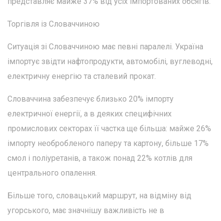
представляє майже 37% від усіх імпортованих обсягів.
Торгівля із Словаччиною
Ситуація зі Словаччиною має певні паралелі. Україна
імпортує звідти нафтопродукти, автомобілі, вуглеводні,
електричну енергію та сталевий прокат.
Словаччина забезпечує близько 20% імпорту
електричної енергії, а в деяких специфічних
промислових секторах її частка ще більша: майже 26%
імпорту необробленого паперу та картону, більше 17%
смол і поліуретанів, а також понад 22% котлів для
центрального опалення.
Більше того, словацький маршрут, на відміну від
угорського, має значнішу важливість не в