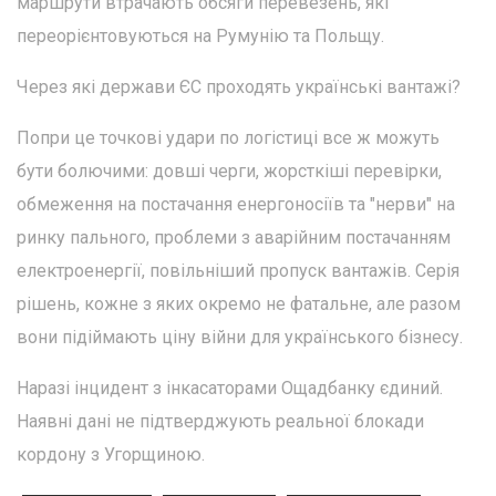
маршрути втрачають обсяги перевезень, які
переорієнтовуються на Румунію та Польщу.
Через які держави ЄС проходять українські вантажі?
Попри це точкові удари по логістиці все ж можуть
бути болючими: довші черги, жорсткіші перевірки,
обмеження на постачання енергоносіїв та "нерви" на
ринку пального, проблеми з аварійним постачанням
електроенергії, повільніший пропуск вантажів. Серія
рішень, кожне з яких окремо не фатальне, але разом
вони підіймають ціну війни для українського бізнесу.
Наразі інцидент з інкасаторами Ощадбанку єдиний.
Наявні дані не підтверджують реальної блокади
кордону з Угорщиною.