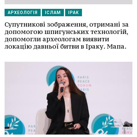
АРХЕОЛОГІЯ
ІСЛАМ
ІРАК
Супутникові зображення, отримані за
допомогою шпигунських технологій,
допомогли археологам виявити
локацію давньої битви в Іраку. Мапа.