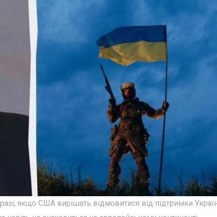
разі, якщо США вирішать відмовитися від підтримки Україн