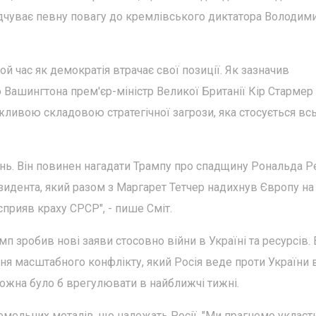
ідчуває певну повагу до кремлівського диктатора Володим
й час як демократія втрачає свої позиції. Як зазначив
до Вашингтона прем'єр-міністр Великої Британії Кір Стармер
важливою складовою стратегічної загрози, яка стосується вс
ань. Він повинен нагадати Трампу про спадщину Рональда Р
зидента, який разом з Маргарет Тетчер надихнув Європу на
прияв краху СРСР", - пише Сміт.
 зробив нові заяви стосовно війни в Україні та ресурсів. 
я масштабного конфлікту, який Росія веде проти України
ожна було б врегулювати в найближчі тижні.
мельних металів, що належать Росії. "Ми прагнемо укласт