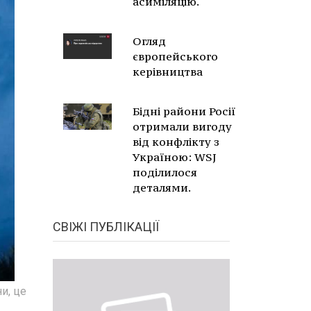
асиміляцію.
Огляд
європейського
керівництва
Бідні райони Росії
отримали вигоду
від конфлікту з
Україною: WSJ
поділилося
деталями.
СВІЖІ ПУБЛІКАЦІЇ
и, це