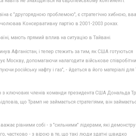
ка навіть не знаходиться на європейському континенті.
раїна є "другорядною проблемою", є стратегічно хибною, вв
 очолював Консервативну партію в 2001-2003 роках.
раїні, мають прямий вплив на ситуацію в Тайвані.
окинув Афганістан, і тепер стежить за тим, як США готуються
мує Москву, допомагаючи налагодити військове співробітн
ючи російську нафту і газ", - йдеться в його матеріалі для
о з ключових членів команди президента США Дональда Тр
 відповів, що Трамп не займається стратегіями, він займаєть
вважає рівними собі - з "сильними" лідерами, які демонстр
го, частково - з вірою в те, що такі люди здатні швидко