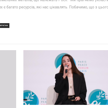
х є багато ресурсів, які нас цікавлять. Побачимо, що з цьог
КРАЇНА