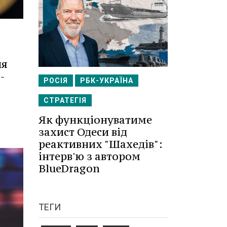
ня
-
РОСІЯ
РБК-УКРАЇНА
СТРАТЕГІЯ
Як функціонуватиме
захист Одеси від
реактивних "Шахедів":
інтерв'ю з автором
BlueDragon
ТЕГИ