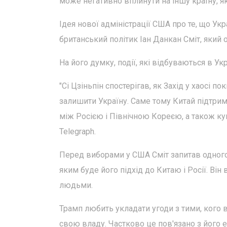
може негативно вплинути на іншу країну, я
Ідея нової адміністрації США про те, що Ук
британський політик Іан Данкан Сміт, який
На його думку, події, які відбуваються в Ук
"Сі Цзіньпін спостерігав, як Захід у хаосі п
залишити Україну. Саме тому Китай підтри
між Росією і Північною Кореєю, а також купу
Telegraph.
Перед виборами у США Сміт запитав одног
яким буде його підхід до Китаю і Росії. Він
людьми.
Трамп любить укладати угоди з тими, кого 
свою владу. Частково це пов'язано з його е