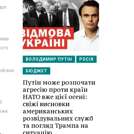
ира
 мав
ього
ВОЛОДИМИР ПУТІН
РОСІЯ
ейгана
БЮДЖЕТ
Путін може розпочати
агресію проти країн
НАТО вже цієї осені:
В
свіжі висновки
американських
 вже
розвідувальних служб
та погляд Трампа на
ситуацію.
и