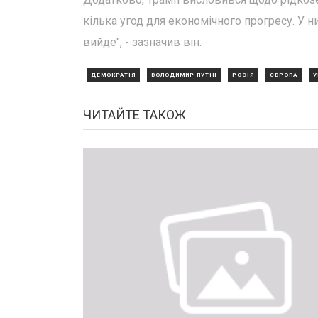
кілька угод для економічного прогресу. У ни
вийде", - зазначив він.
ДЕМОКРАТІЯ
ВОЛОДИМИР ПУТІН
РОСІЯ
ЄВРОПА
У
ЧИТАЙТЕ ТАКОЖ