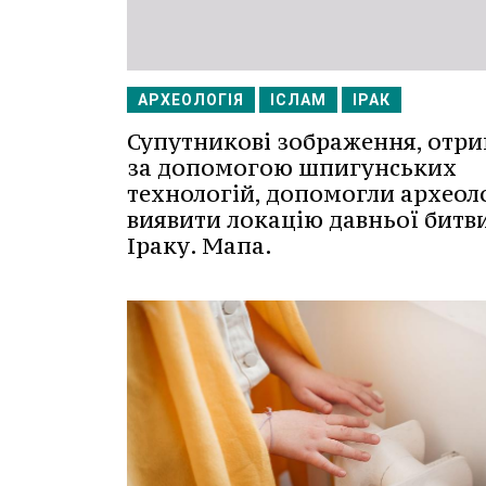
АРХЕОЛОГІЯ
ІСЛАМ
ІРАК
Супутникові зображення, отри
за допомогою шпигунських
технологій, допомогли археол
виявити локацію давньої битви
Іраку. Мапа.