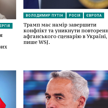
ВОЛОДИМИР ПУТІН
РОСІЯ
ЄВРОПА
Трамп має намір завершити
ЕРГІЯ
конфлікт та уникнути повторен
я
афганського сценарію в Україні, 
пише WSJ.
вих