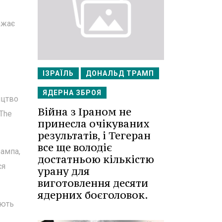
ажає
ІЗРАЇЛЬ
ДОНАЛЬД ТРАМП
ЯДЕРНА ЗБРОЯ
ицтво
Війна з Іраном не
 The
принесла очікуваних
результатів, і Тегеран
все ще володіє
ампа,
достатньою кількістю
ся
урану для
виготовлення десяти
ядерних боєголовок.
ують