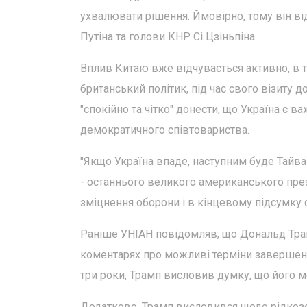
ухвалювати рішення. Ймовірно, тому він в
Путіна та голови КНР Сі Цзіньпіна.
Вплив Китаю вже відчувається активно, в то
британський політик, під час свого візиту 
"спокійно та чітко" донести, що Україна є 
демократичного співтовариства.
"Якщо Україна впаде, наступним буде Тайв
- останнього великого американського пре
зміцнення оборони і в кінцевому підсумку с
Раніше УНІАН повідомляв, що Дональд Трамп
коментарях про можливі терміни завершенн
три роки, Трамп висловив думку, що його м
Додатково, Трамп висловився щодо рідкозе