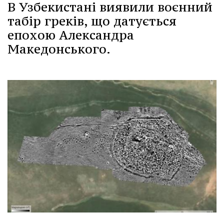
В Узбекистані виявили воєнний
табір греків, що датується
епохою Александра
Македонського.