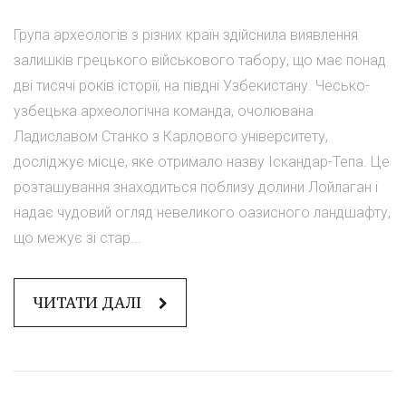
Група археологів з різних країн здійснила виявлення
залишків грецького військового табору, що має понад
дві тисячі років історії, на півдні Узбекистану. Чесько-
узбецька археологічна команда, очолювана
Ладиславом Станко з Карлового університету,
досліджує місце, яке отримало назву Іскандар-Тепа. Це
розташування знаходиться поблизу долини Лойлаган і
надає чудовий огляд невеликого оазисного ландшафту,
що межує зі стар...
ЧИТАТИ ДАЛІ