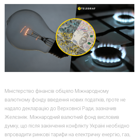
Міністерство фінансів обіцяло Міжнародному
валютному фонду введення нових податків, проте не
надало декларацію до Верховної Ради, зазначив
Желєзняк. Міжнародний валютний фонд висловив
думку, що після закінчення конфлікту Україні необхідно
впровадити ринкові тарифи на електричну енергію, газ,