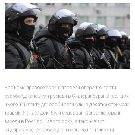
Російські правоохоронці провели операцію проти
азербайджанської громади в Єкатеринбурзі. Внаслідок
цього інциденту дві особи загинули, а десятки отримали
травми. Як наслідок, були скасовані всі заплановані
заходи в Росії до Нового року, а також візит
віцепрем'єра. Азербайджан вирішив не приймати