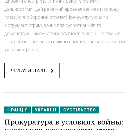
широкий спектр балістичних ракет з різними
дальностями. Цей ракетний арсенал займає ключову
позицію в оборонній стратегії Ірану, слугуючи як
інструмент стримування для супротивників та
демонстрації військової могутності в регіоні. У той же
час, світова спільнота пильно спостерігає за розвитком
іранських ракет, ...
ЧИТАТИ ДАЛІ
ФРАНЦІЯ
УКРАЇНЦІ
СУСПІЛЬСТВО
Прокуратура в условиях войны:
последняя возможность стать