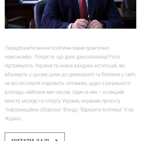
Передбачити значні політичні зміни практично
неможливо. Попри те, що ідею деколонізації Росії
підтримують Україна та низка західних інституцій, які
вбачають у цьому шлях до демократії та безпеки у світі,
не всі експерти поділяють оптимізм, щодо її реального
розпаду найближчим часом. Один із них -- колишній
міністр молоді та спорту України, керівник проєкту
"Інформаційна оборона" Фонду "Відкрита політика" Ігор
Ждано...