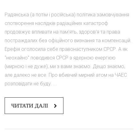
Радянська (а потім і російська) політика замовчування
спотворення наслідків радіаційних катастроф
продовжує впливати на пам'ять, здоров'я та права
постраждалих без офіційного визнання та компенсацій.
Ерефія оголосила себе правонаступником СРСР. А як
"неохайно" поводився СРСР з ядерною енергією
(мирною і не дуже), ми з вами знаємо. Дещо знаємо,
але далеко не все. Про вбивчий мирний атом на ЧАЕС
розповідати не буду. ...
ЧИТАТИ ДАЛІ