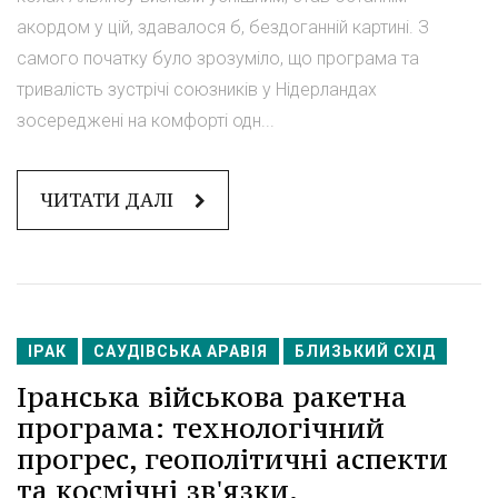
акордом у цій, здавалося б, бездоганній картині. З
самого початку було зрозуміло, що програма та
тривалість зустрічі союзників у Нідерландах
зосереджені на комфорті одн...
ЧИТАТИ ДАЛІ
ІРАК
САУДІВСЬКА АРАВІЯ
БЛИЗЬКИЙ СХІД
Іранська військова ракетна
програма: технологічний
прогрес, геополітичні аспекти
та космічні зв'язки.