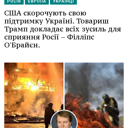
РОСІЯ
ЄВРОПА
УКРАЇНЦІ
США скорочують свою
підтримку Україні. Товариш
Трамп докладає всіх зусиль для
сприяння Росії – Філліпс
О'Брайєн.