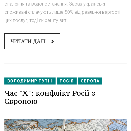
опалення та водопостачання. Зараз українські
споживачі сплачують лише 50% від реальної вартості
цих послуг, тоді як решту вит...
ЧИТАТИ ДАЛІ
ВОЛОДИМИР ПУТІН
РОСІЯ
ЄВРОПА
Час "Х": конфлікт Росії з
Європою