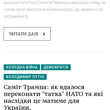
віцепрем'єра Росії Олексія Оверчука внаслідок рейду на
членів своєї діаспори в Єкатеринбурзі, що призвело до
затримання д...
ЧИТАТИ ДАЛІ
ХОЛОДНА ВІЙНА
ДЕМОКРАТІЯ
ВОЛОДИМИР ПУТІН
Саміт Трампа: як вдалося
переконати "татка" НАТО та які
наслідки це матиме для
України.