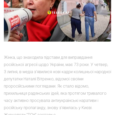
Жінка, що знаходила підстави для виправдання
російської агресії щодо України, має 73 роки. У четвер,
3 липня, в медіа з'явилися нові кадри колишньої народної
депутатки Наталії Вітренко, відомої своїми
проросійськими поглядами. Як стало відомо,
прихильниця радянських ідей, яка протягом тривалого
часу активно просувала антиукраїнські наративи і
російську пропаганду, знову з'явилась у Києві.
Журналісти "ТСН" застали с...