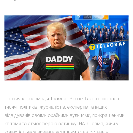
Політична взаємодія Трампа і Рютте. Гаага привітала
тисячі політиків, журналістів, експертів та інших
відвідувачів своїми охайними вулицями, прикрашеними
квітами та атмосферою затишку. НАТО саміт, який у
колах Альянсу визнали успішним, став останнім