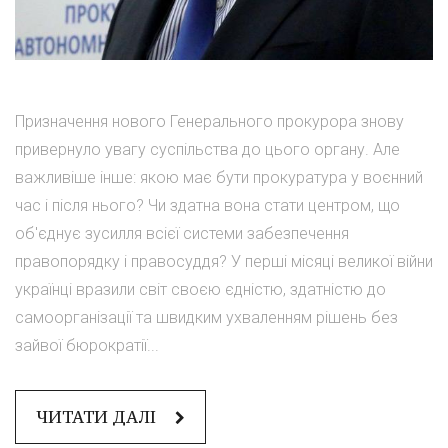
Призначення нового Генерального прокурора знову
привернуло увагу суспільства до цього органу. Але
важливіше інше: якою має бути прокуратура у воєнний
час і після нього? Чи здатна вона стати центром, що
об'єднує зусилля всієї системи забезпечення
правопорядку і правосуддя? У перші місяці великої війни
українці вразили світ своєю єдністю, здатністю до
самоорганізації та швидким ухваленням рішень без
зайвої бюрократії...
ЧИТАТИ ДАЛІ