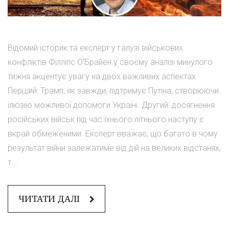
Відомий історик та експерт у галузі військових
конфліктів Філліпс О'Брайен у своєму аналізі минулого
тижня акцентує увагу на двох важливих аспектах.
Перший: Трамп, як завжди, підтримує Путіна, створюючи
ілюзію можливої допомоги Україні. Другий: досягнення
російських військ під час їхнього літнього наступу є
вкрай обмеженими. Експерт вважає, що багато в чому
результат війни залежатиме від дій на великих відстанях,
т...
ЧИТАТИ ДАЛІ