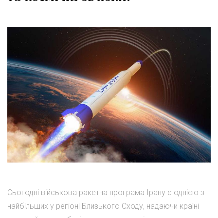
Сьогодні військова ракетна програма Ірану є однією з
найбільших у регіоні Близького Сходу, надаючи країні