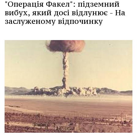
"Операція Факел": підземний
вибух, який досі відлунює - На
заслуженому відпочинку