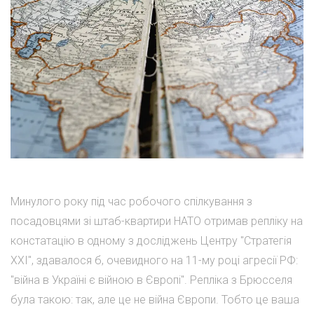
Минулого року під час робочого спілкування з
посадовцями зі штаб-квартири НАТО отримав репліку на
констатацію в одному з досліджень Центру "Стратегія
ХХІ", здавалося б, очевидного на 11-му році агресії РФ:
"війна в Україні є війною в Європі". Репліка з Брюсселя
була такою: так, але це не війна Європи. Тобто це ваша