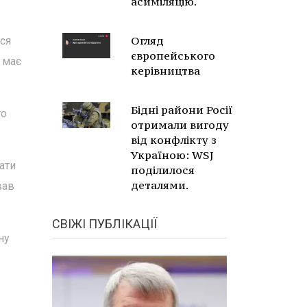
асиміляцію.
Огляд
ся
європейського
и має
керівництва
Бідні райони Росії
го
отримали вигоду
від конфлікту з
Україною: WSJ
ати
поділилося
деталями.
вав
СВІЖІ ПУБЛІКАЦІЇ
ну