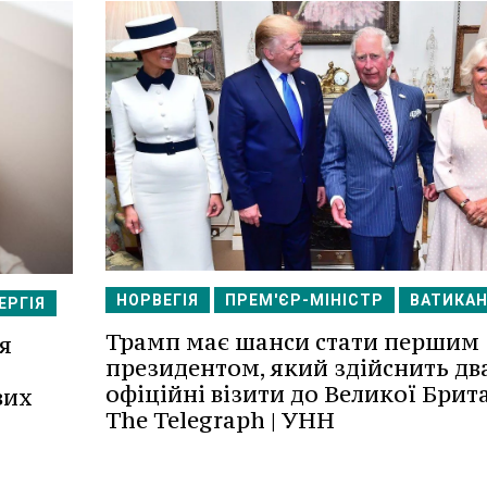
НОРВЕГІЯ
ПРЕМ'ЄР-МІНІСТР
ВАТИКА
ЕРГІЯ
Трамп має шанси стати першим
я
президентом, який здійснить дв
офіційні візити до Великої Брита
вих
The Telegraph | УНН