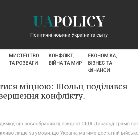
UA
POLICY
Політичні новини України та світу
МИСТЕЦТВО
КОНФЛІКТ,
ЕКОНОМІКА,
ТА РОЗВАГИ
ВІЙНА ТА МИР
БІЗНЕС ТА
ФІНАНСИ
тися міцною: Шольц поділився
вершення конфлікту.
думку, що новообраний президент США Дональд Трамп пр
ожливо лише за умови, що Україна матиме достатній військ