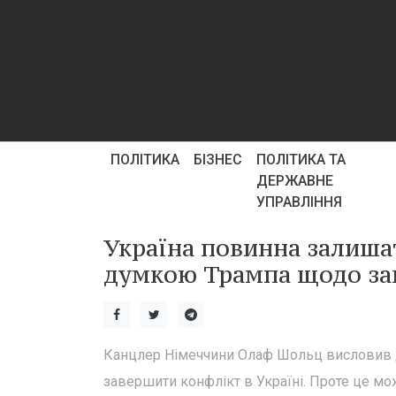
ПОЛІТИКА
БІЗНЕС
ПОЛІТИКА ТА
ДЕРЖАВНЕ
УПРАВЛІННЯ
Україна повинна залиша
думкою Трампа щодо за
Канцлер Німеччини Олаф Шольц висловив 
завершити конфлікт в Україні. Проте це м