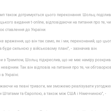
амп також дотримується цього переконання. Шольц поділив
цького видання t-online, відповідаючи на питання про те, ч
оє ставлення до України.
аке враження, що він так само, як і ми, переконаний, що цьо
буде сильною у військовому плані", - зазначив він.
ри з Трампом, Шольц підкреслив, що не має наміру розкрив
 невірним. Так він відповів на питання про те, чи обговорю
в Україні.
ажаючи на певні тривоги, ми зможемо реалізувати узгодже
и Штатами та Європою, а також між США і Німеччиною", -