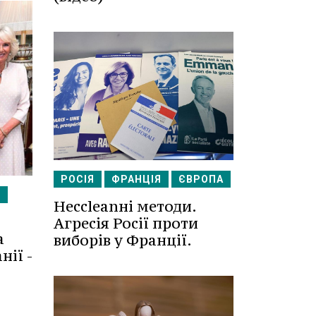
РОСІЯ
ФРАНЦІЯ
ЄВРОПА
Н
Несcleanні методи.
Агресія Росії проти
а
виборів у Франції.
нії -