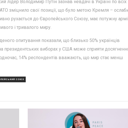
й лідер Володимир Путін зазнав невдачі в Україні по всіх
НАТО зміцнило свої позиції, що було метою Кремля – ослаб
ктивно рухається до Європейського Союзу, має потужну арм
вого і тривалого миру.
деного опитування показали, що близько 50% українців
на президентських виборах у США може сприяти досягнен
 Водночас, 14% респондентів вважають, що мир стає менш
ОПЕЙСЬКИЙ СОЮЗ