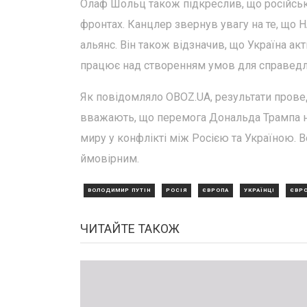
Олаф Шольц також підкреслив, що російськи
фронтах. Канцлер звернув увагу на те, що 
альянс. Він також відзначив, що Україна а
працює над створенням умов для справедли
Як повідомляло OBOZ.UA, результати прове
вважають, що перемога Дональда Трампа 
миру у конфлікті між Росією та Україною.
ймовірним.
ВОЛОДИМИР ПУТІН
РОСІЯ
ЄВРОПА
УКРАЇНЦІ
ЄВР
ЧИТАЙТЕ ТАКОЖ