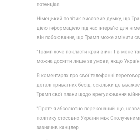
потенціал.
Німецький політик висловив думку, що Тр
цією інформацією під час інтерв'ю для німе
він побоювання, що Трамп може змінити св
"Трамп хоче покласти край війні. І в мене т
можна досягти лише за умови, якщо Україна 
В коментарях про свої телефонні перегово
деталі приватних бесід, оскільки це вважає
Трамп свої плани щодо врегулювання війни 
"Проте я абсолютно переконаний, що, незв
політику стосовно України між Сполученим
зазначив канцлер.