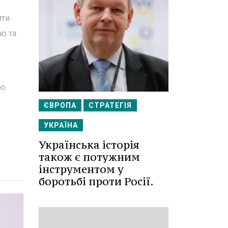
ити
ію та
ню
ЄВРОПА
СТРАТЕГІЯ
УКРАЇНА
Українська історія
також є потужним
інструментом у
боротьбі проти Росії.