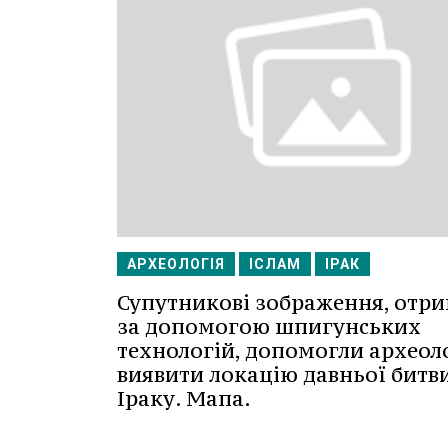
АРХЕОЛОГІЯ
ІСЛАМ
ІРАК
Супутникові зображення, отри
за допомогою шпигунських
технологій, допомогли археол
виявити локацію давньої битви
Іраку. Мапа.