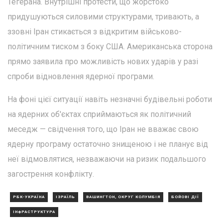
Тегерана. Внутрішні протести, що жорстоко
придушуються силовими структурами, тривають, а
ззовні Іран стикається з відкритим військово-
політичним тиском з боку США. Американська сторона
прямо заявила про можливість нових ударів у разі
спроби відновлення ядерної програми.
На фоні цієї ситуації навіть незначні будівельні роботи
на ядерних об'єктах сприймаються як політичний
меседж — свідчення того, що Іран не вважає свою
ядерну програму остаточно знищеною і не планує від
неї відмовлятися, незважаючи на ризик подальшого
загострення конфлікту.
РБК-УКРАЇНА
ІЗРАЇЛЬ
ВАШИНГТОН, ОКРУГ КОЛУМБІЯ
БОЙОВІ ДІЇ
ІНФРАСТРУКТУРА