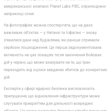
американської компанії Planet Labs PBC, оприлюднені
наприкінці січня.
На фотографіях можна спостерігати, що на двох
важливих об'єктах — у Натанзі та Ісфагані — знову
з'явилися дахи над будівлями, які раніше отримали
серйозні пошкодження. Це перша задокументована
активність на цих локаціях після закінчення бойових
дій у червні, що може вказувати на те, що Іран
переходить від оцінки завданих збитків до конкретних
дій.
Експерти у сфері ядерної безпеки висловлюють
припущення, що відновлення інфраструктури може
слугувати прикриттям для діяльності всередині
об'єктів. Це може включати ймовірні спроби іранських