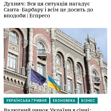
Духнич: Вся ця ситуація нагадує
Санта-Барбару і всім це досить до
вподоби | Еспресо
УКРАЇНСЬКА ГРИВНЯ
ЕКОНОМІКА
БІЗНЕС
Валютний ринок України в січні: