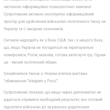
частиною інформаційно-психологічної кампанії.
Супротивник активно експлуатує інформаційний
простір для здійснення військово-політичного тиску на
Україну та її західних союзників.
Сигнали надходять як з боку США, так і з нашого боку,
що, якщо Україна не погодиться на територіальні
компроміси, Росія, мовляв, готова затягнути гру. Однак
це - явний політичний обман.
Ознайомтеся також з: Новим етапом вистави
"обмеження Telegram у Росії".
Супротивник показує, що якщо через дипломатію не
вдасться отримати необхідний результат, він готовий
підсилити військові дії за рахунок додаткових