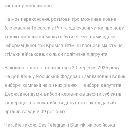
часткову мобілізацію.
На моє переконання, розмови про можливе повне
блокування Telegram у РФ та одночасні чутки про нову
хвилю мобілізації можуть бути елементами однієї
інформаційної гри Кремля. Втім, ці процеси мають не
стільки військове, скільки політичне підґрунтя.
Важливою датою вважається 20 вересня 2026 року.
На цей день у Російській Федерації заплановані великі
виборчі кампанії на різних рівнях — вибори депутатів
Державної думи, вибори керівників десяти суб'єктів
федерації, а також вибори депутатів законодавчих
органів влади в 39 регіонах.
Читайте також: Без Telegram і Starlink: як російська