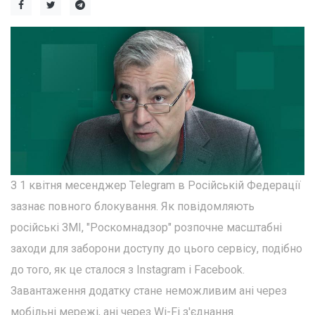
З 1 квітня месенджер Telegram в Російській Федерації
зазнає повного блокування. Як повідомляють
російські ЗМІ, "Роскомнадзор" розпочне масштабні
заходи для заборони доступу до цього сервісу, подібно
до того, як це сталося з Instagram і Facebook.
Завантаження додатку стане неможливим ані через
мобільні мережі, ані через Wi-Fi з'єднання.