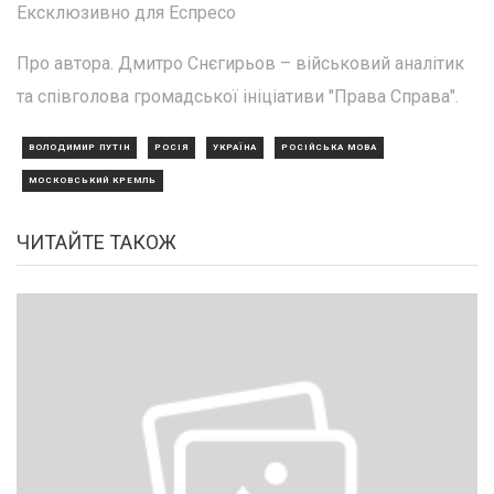
Ексклюзивно для Еспресо
Про автора. Дмитро Снєгирьов – військовий аналітик
та співголова громадської ініціативи "Права Справа".
ВОЛОДИМИР ПУТІН
РОСІЯ
УКРАЇНА
РОСІЙСЬКА МОВА
МОСКОВСЬКИЙ КРЕМЛЬ
ЧИТАЙТЕ ТАКОЖ