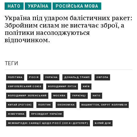
НАТО
УКРАЇНА
РОСІЙСЬКА МОВА
Україна під ударом балістичних ракет:
Збройним силам не вистачає зброї, а
політики насолоджуються
відпочинком.
ТЕГИ
ПОЛІТИКА
РОСІЯ
УКРАЇНА
ДОНАЛЬД ТРАМП
ЄВРОПА
ЄВРОПЕЙСЬКИЙ СОЮЗ
ВОЛОДИМИР ПУТІН
КИЇВ
ВОЛОДИМИР ЗЕЛЕНСЬКИЙ
МОСКВА
УКРАЇНЦІ
НАТО
КИТАЙ (РЕГІОН)
ПОЛІТИК
ЕКОНОМІКА
ВАШИНГТОН, ОКРУГ КОЛУМБІЯ
НІМЕЧЧИНА
ПРЕЗИДЕНТ УКРАЇНИ
МІЖНАРОДНІ САНКЦІЇ ЩОДО РОСІЇ (2014—ДОТЕПЕР)
БІЛИЙ ДІМ