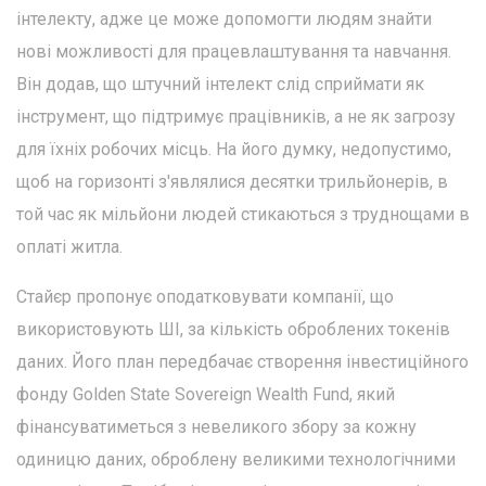
інтелекту, адже це може допомогти людям знайти
нові можливості для працевлаштування та навчання.
Він додав, що штучний інтелект слід сприймати як
інструмент, що підтримує працівників, а не як загрозу
для їхніх робочих місць. На його думку, недопустимо,
щоб на горизонті з'являлися десятки трильйонерів, в
той час як мільйони людей стикаються з труднощами в
оплаті житла.
Стайєр пропонує оподатковувати компанії, що
використовують ШІ, за кількість оброблених токенів
даних. Його план передбачає створення інвестиційного
фонду Golden State Sovereign Wealth Fund, який
фінансуватиметься з невеликого збору за кожну
одиницю даних, оброблену великими технологічними