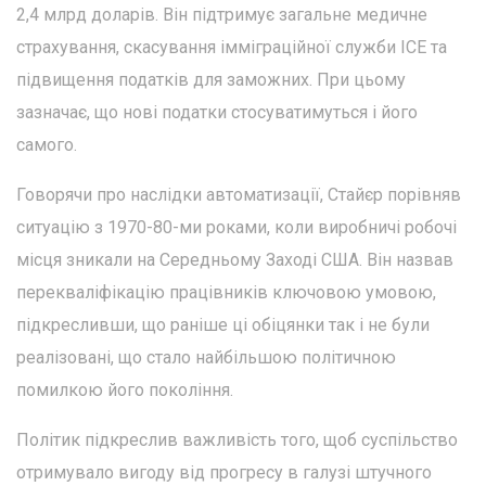
2,4 млрд доларів. Він підтримує загальне медичне
страхування, скасування імміграційної служби ICE та
підвищення податків для заможних. При цьому
зазначає, що нові податки стосуватимуться і його
самого.
Говорячи про наслідки автоматизації, Стайєр порівняв
ситуацію з 1970-80-ми роками, коли виробничі робочі
місця зникали на Середньому Заході США. Він назвав
перекваліфікацію працівників ключовою умовою,
підкресливши, що раніше ці обіцянки так і не були
реалізовані, що стало найбільшою політичною
помилкою його покоління.
Політик підкреслив важливість того, щоб суспільство
отримувало вигоду від прогресу в галузі штучного