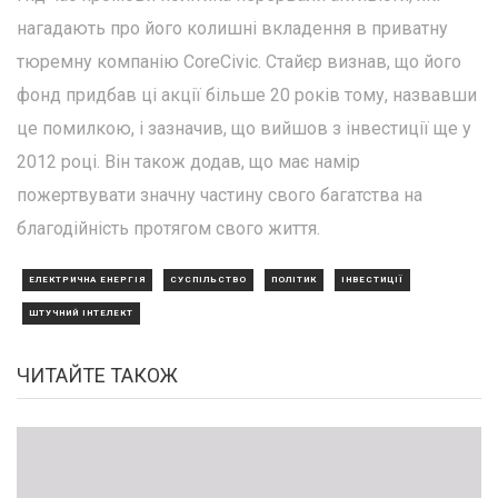
нагадають про його колишні вкладення в приватну
тюремну компанію CoreCivic. Стайєр визнав, що його
фонд придбав ці акції більше 20 років тому, назвавши
це помилкою, і зазначив, що вийшов з інвестиції ще у
2012 році. Він також додав, що має намір
пожертвувати значну частину свого багатства на
благодійність протягом свого життя.
ЕЛЕКТРИЧНА ЕНЕРГІЯ
СУСПІЛЬСТВО
ПОЛІТИК
ІНВЕСТИЦІЇ
ШТУЧНИЙ ІНТЕЛЕКТ
ЧИТАЙТЕ ТАКОЖ