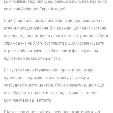
компаніями. Подібну ідею раніше озвучував керівник
компанії Anthropic Даріо Амодей.
Стайєр підкреслив, що необхідно ще доопрацювати
аспекти оподаткування. Він вважає, що певна частина
доходів від розвитку штучного інтелекту повинна бути
спрямована на благо суспільства, щоб компенсувати
втрати робочих місць і забезпечити фінансування
підготовки нових спеціалістів.
На зустрічі один із учасників підняв питання про
підвищення тарифів на електрику у зв'язку з
розбудовою дата-центрів. Стайєр зазначив, що якщо
план буде втілено в життя, фонд зможе частково
компенсувати ці витрати.
Під час промови політика перервали активісти, які