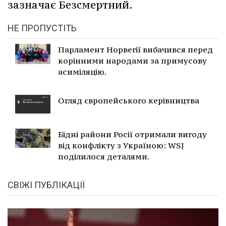
зазначає Безсмертний.
НЕ ПРОПУСТІТЬ
Парламент Норвегії вибачився перед
корінними народами за примусову
асиміляцію.
Огляд європейського керівництва
Бідні райони Росії отримали вигоду
від конфлікту з Україною: WSJ
поділилося деталями.
СВІЖІ ПУБЛІКАЦІЇ