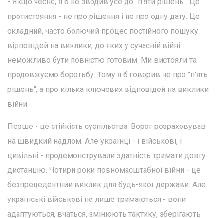
- Якщо чесно, я б не зводив усе до "п'яти рішень". Це
протистояння - не про рішення і не про одну дату. Це
складний, часто болючий процес постійного пошуку
відповідей на виклики, до яких у сучасній війні
неможливо бути повністю готовим. Ми вистояли та
продовжуємо боротьбу. Тому я б говорив не про "п'ять
рішень", а про кілька ключових відповідей на виклики
війни.
Перше - це стійкість суспільства. Ворог розраховував
на швидкий надлом. Але українці - і військові, і
цивільні - продемонстрували здатність тримати довгу
дистанцію. Чотири роки повномасштабної війни - це
безпрецедентний виклик для будь-якої держави. Але
українські військові не лише тримаються - вони
адаптуються, вчаться, змінюють тактику, зберігають