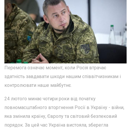
Перемога означає момент, коли Росія втрачає
здатність завдавати шкоди нашим співвітчизникам і
контролювати наше майбутнє.
24 лютого минає чотири роки від початку
повномасштабного вторгнення Росії в Україну - війни,
яка змінила країну, Європу та світовий безпековий
порядок. За цей час Україна вистояла, зберегла