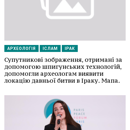
АРХЕОЛОГІЯ
ІСЛАМ
ІРАК
Супутникові зображення, отримані за
допомогою шпигунських технологій,
допомогли археологам виявити
локацію давньої битви в Іраку. Мапа.