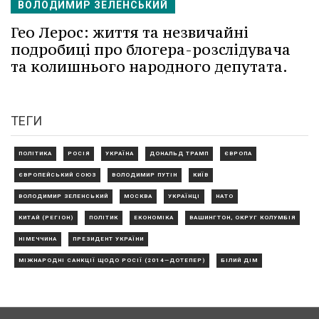
ВОЛОДИМИР ЗЕЛЕНСЬКИЙ
Гео Лерос: життя та незвичайні
подробиці про блогера-розслідувача
та колишнього народного депутата.
ТЕГИ
ПОЛІТИКА
РОСІЯ
УКРАЇНА
ДОНАЛЬД ТРАМП
ЄВРОПА
ЄВРОПЕЙСЬКИЙ СОЮЗ
ВОЛОДИМИР ПУТІН
КИЇВ
ВОЛОДИМИР ЗЕЛЕНСЬКИЙ
МОСКВА
УКРАЇНЦІ
НАТО
КИТАЙ (РЕГІОН)
ПОЛІТИК
ЕКОНОМІКА
ВАШИНГТОН, ОКРУГ КОЛУМБІЯ
НІМЕЧЧИНА
ПРЕЗИДЕНТ УКРАЇНИ
МІЖНАРОДНІ САНКЦІЇ ЩОДО РОСІЇ (2014—ДОТЕПЕР)
БІЛИЙ ДІМ