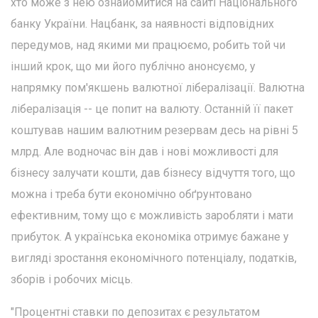
хто може з нею ознайомитися на сайті Національного
банку України. Нацбанк, за наявності відповідних
передумов, над якими ми працюємо, робить той чи
інший крок, що ми його публічно анонсуємо, у
напрямку пом'якшень валютної лібералізації. Валютна
лібералізація -- це попит на валюту. Останній її пакет
коштував нашим валютним резервам десь на рівні 5
млрд. Але водночас він дав і нові можливості для
бізнесу залучати кошти, дав бізнесу відчуття того, що
можна і треба бути економічно обґрунтовано
ефективним, тому що є можливість заробляти і мати
прибуток. А українська економіка отримує бажане у
вигляді зростання економічного потенціалу, податків,
зборів і робочих місць.
"Процентні ставки по депозитах є результатом