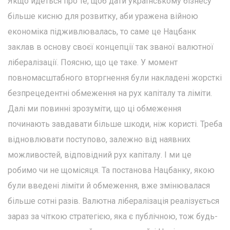
Якщо йдеться про те, щоб дати українському бізнесу
більше кисню для розвитку, аби уражена війною
економіка підживлювалась, то саме це Нацбанк
заклав в основу своєї концепції так званої валютної
лібералізації. Поясню, що це таке. У момент
повномасштабного вторгнення були накладені жорсткі
безпрецедентні обмеження на рух капіталу та ліміти.
Далі ми повинні зрозуміти, що ці обмеження
починають завдавати більше шкоди, ніж користі. Треба
відновлювати поступово, залежно від наявних
можливостей, відповідний рух капіталу. І ми це
робимо чи не щомісяця. Та постанова Нацбанку, якою
були введені ліміти й обмеження, вже змінювалася
більше сотні разів. Валютна лібералізація реалізується
зараз за чіткою стратегією, яка є публічною, тож будь-