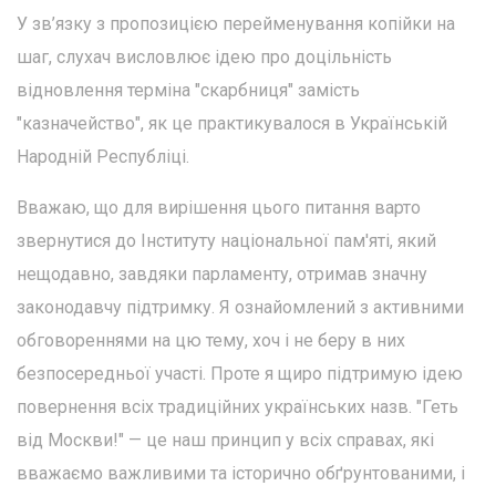
У зв’язку з пропозицією перейменування копійки на
шаг, слухач висловлює ідею про доцільність
відновлення терміна "скарбниця" замість
"казначейство", як це практикувалося в Українській
Народній Республіці.
Вважаю, що для вирішення цього питання варто
звернутися до Інституту національної пам'яті, який
нещодавно, завдяки парламенту, отримав значну
законодавчу підтримку. Я ознайомлений з активними
обговореннями на цю тему, хоч і не беру в них
безпосередньої участі. Проте я щиро підтримую ідею
повернення всіх традиційних українських назв. "Геть
від Москви!" — це наш принцип у всіх справах, які
вважаємо важливими та історично обґрунтованими, і