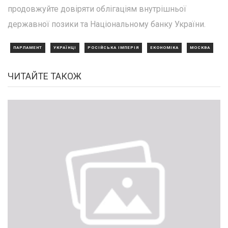
продовжуйте довіряти облігаціям внутрішньої
державної позики та Національному банку України.
ПАРЛАМЕНТ
УКРАЇНЦІ
РОСІЙСЬКА ІМПЕРІЯ
ЕКОНОМІКА
МОСКВА
ЧИТАЙТЕ ТАКОЖ