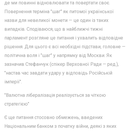
де ми повинні відновлювати та повертати своє.
Повернення терміна "шаг" як питомої української
назви для невеликої монети — це один із таких
випадків. Сподіваюся, що в найближчі тижні
парламент розгляне це питання і ухвалить відповідне
рішення. Для цього є всі необхідні підстави, головне —
політична воля і "шаг" у напрямку від Москви. Як
зазначив Стефанчук (спікер Верховної Ради — ред.),
"настав час завдати удару у відповідь Російській
імперії".
"Валютна лібералізація реалізується за чіткою
стратегією"
Є ще питання стосовно обмежень, введених
Національним банком з початку війни, деякі з яких