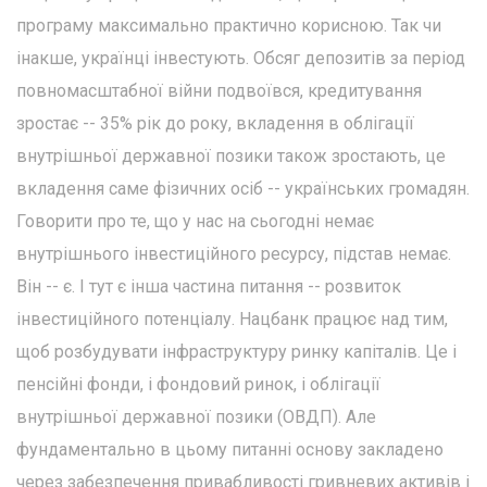
програму максимально практично корисною. Так чи
інакше, українці інвестують. Обсяг депозитів за період
повномасштабної війни подвоївся, кредитування
зростає -- 35% рік до року, вкладення в облігації
внутрішньої державної позики також зростають, це
вкладення саме фізичних осіб -- українських громадян.
Говорити про те, що у нас на сьогодні немає
внутрішнього інвестиційного ресурсу, підстав немає.
Він -- є. І тут є інша частина питання -- розвиток
інвестиційного потенціалу. Нацбанк працює над тим,
щоб розбудувати інфраструктуру ринку капіталів. Це і
пенсійні фонди, і фондовий ринок, і облігації
внутрішньої державної позики (ОВДП). Але
фундаментально в цьому питанні основу закладено
через забезпечення привабливості гривневих активів і