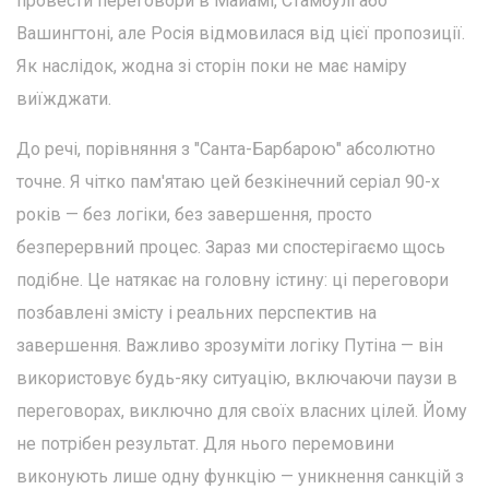
провести переговори в Майамі, Стамбулі або
Вашингтоні, але Росія відмовилася від цієї пропозиції.
Як наслідок, жодна зі сторін поки не має наміру
виїжджати.
До речі, порівняння з "Санта-Барбарою" абсолютно
точне. Я чітко пам'ятаю цей безкінечний серіал 90-х
років — без логіки, без завершення, просто
безперервний процес. Зараз ми спостерігаємо щось
подібне. Це натякає на головну істину: ці переговори
позбавлені змісту і реальних перспектив на
завершення. Важливо зрозуміти логіку Путіна — він
використовує будь-яку ситуацію, включаючи паузи в
переговорах, виключно для своїх власних цілей. Йому
не потрібен результат. Для нього перемовини
виконують лише одну функцію — уникнення санкцій з