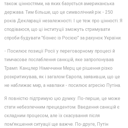
також цінностями, на яких базується американська
держава. Тим більше, що це символічний рік - 250
років Декларації незалежності. І це теж про цінності. Я
сподіваюся, що ці інституції зможуть стримувати
спроби будувати "бізнес із Росією" за рахунок України.
- Посилює позиції Росії у переговорному процесі й
тимчасове послаблення санкцій, яке запропонував
Трамп. Канцлер Німеччини Мерц це рішення різко
розкритикував, як і загалом Європа, заявивши, що це
не наближає мир, а навпаки - посилює агресію Путіна.
Я повністю підтримую цю думку. По-перше, це може
стати небезпечним прецедентом. Введення санкцій є
складним процесом, але їх скасування після
пом'якшення ситуації ще важче. По-друге, Путін