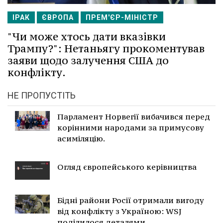
ІРАК
ЄВРОПА
ПРЕМ'ЄР-МІНІСТР
"Чи може хтось дати вказівки
Трампу?": Нетаньягу прокоментував
заяви щодо залучення США до
конфлікту.
НЕ ПРОПУСТІТЬ
Парламент Норвегії вибачився перед
корінними народами за примусову
асиміляцію.
Огляд європейського керівництва
Бідні райони Росії отримали вигоду
від конфлікту з Україною: WSJ
поділилося деталями.