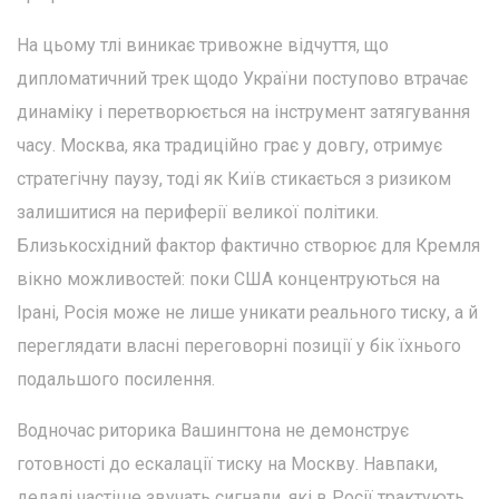
На цьому тлі виникає тривожне відчуття, що
дипломатичний трек щодо України поступово втрачає
динаміку і перетворюється на інструмент затягування
часу. Москва, яка традиційно грає у довгу, отримує
стратегічну паузу, тоді як Київ стикається з ризиком
залишитися на периферії великої політики.
Близькосхідний фактор фактично створює для Кремля
вікно можливостей: поки США концентруються на
Ірані, Росія може не лише уникати реального тиску, а й
переглядати власні переговорні позиції у бік їхнього
подальшого посилення.
Водночас риторика Вашингтона не демонструє
готовності до ескалації тиску на Москву. Навпаки,
дедалі частіше звучать сигнали, які в Росії трактують