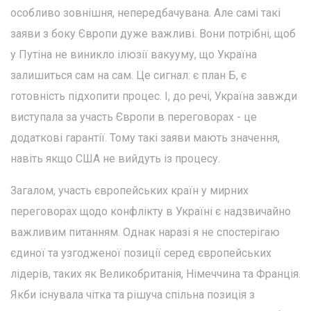
особливо зовнішня, непередбачувана. Але самі такі
заяви з боку Європи дуже важливі. Вони потрібні, щоб
у Путіна не виникло ілюзії вакууму, що Україна
залишиться сам на сам. Це сигнал: є план Б, є
готовність підхопити процес. І, до речі, Україна завжди
виступала за участь Європи в переговорах - це
додаткові гарантії. Тому такі заяви мають значення,
навіть якщо США не вийдуть із процесу.
Загалом, участь європейських країн у мирних
переговорах щодо конфлікту в Україні є надзвичайно
важливим питанням. Однак наразі я не спостерігаю
єдиної та узгодженої позиції серед європейських
лідерів, таких як Великобританія, Німеччина та Франція.
Якби існувала чітка та рішуча спільна позиція з