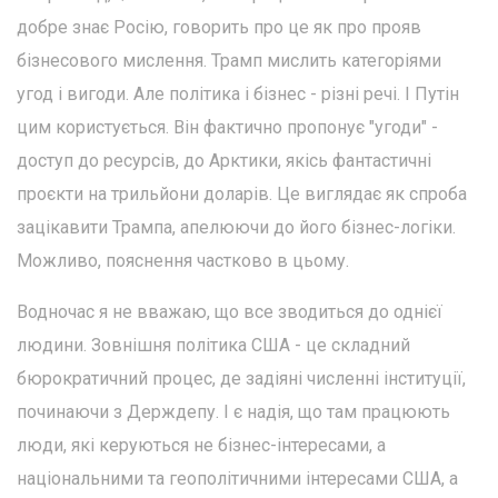
добре знає Росію, говорить про це як про прояв
бізнесового мислення. Трамп мислить категоріями
угод і вигоди. Але політика і бізнес - різні речі. І Путін
цим користується. Він фактично пропонує "угоди" -
доступ до ресурсів, до Арктики, якісь фантастичні
проєкти на трильйони доларів. Це виглядає як спроба
зацікавити Трампа, апелюючи до його бізнес-логіки.
Можливо, пояснення частково в цьому.
Водночас я не вважаю, що все зводиться до однієї
людини. Зовнішня політика США - це складний
бюрократичний процес, де задіяні численні інституції,
починаючи з Держдепу. І є надія, що там працюють
люди, які керуються не бізнес-інтересами, а
національними та геополітичними інтересами США, а