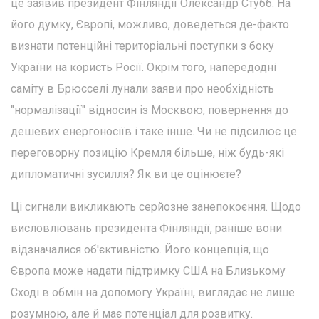
це заявив президент Фінляндії Олександр Стубб. На
його думку, Європі, можливо, доведеться де-факто
визнати потенційні територіальні поступки з боку
України на користь Росії. Окрім того, напередодні
саміту в Брюсселі лунали заяви про необхідність
"нормалізації" відносин із Москвою, повернення до
дешевих енергоносіїв і таке інше. Чи не підсилює це
переговорну позицію Кремля більше, ніж будь-які
дипломатичні зусилля? Як ви це оцінюєте?
Ці сигнали викликають серйозне занепокоєння. Щодо
висловлювань президента Фінляндії, раніше вони
відзначалися об'єктивністю. Його концепція, що
Європа може надати підтримку США на Близькому
Сході в обмін на допомогу Україні, виглядає не лише
розумною, але й має потенціал для розвитку.