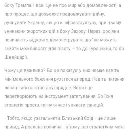
боку Трампа. І все. Це не про мир або домовленості, а
про процес, що дозволяє продовжувати війну,
руйнувати Україну, нищити інфраструктуру, при цьому
уникаючи жорстких дій з боку Заходу. Наразі росіяни
починають відкрито демонструвати, що "не можуть
знайти можливості" для візиту — то до Туреччини, то до
Швейцарії.
Чому це важливо? Бо це показує: у них немає навіть
мінімального бажання рухатися вперед. Навіть питання
локації абсолютно другорядне. Вони і це
перетворюють на інструмент затягування. Бо їхня
стратегія проста: тягнути час і уникати санкцій.
- Тобто, якщо узагальнити: Близький Схід - це лише
привід. А реальна причина - в тому, що стратегічна мета