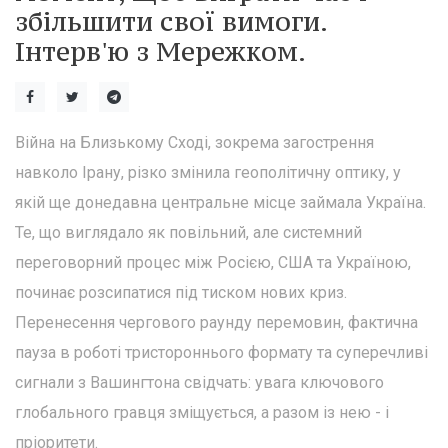
збільшити свої вимоги.
Інтерв'ю з Мережком.
Війна на Близькому Сході, зокрема загострення
навколо Ірану, різко змінила геополітичну оптику, у
якій ще донедавна центральне місце займала Україна.
Те, що виглядало як повільний, але системний
переговорний процес між Росією, США та Україною,
починає розсипатися під тиском нових криз.
Перенесення чергового раунду перемовин, фактична
пауза в роботі тристороннього формату та суперечливі
сигнали з Вашингтона свідчать: увага ключового
глобального гравця зміщується, а разом із нею - і
пріоритети.