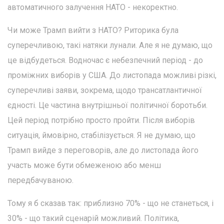
автоматичного залучення НАТО - некоректно.
Чи може Трамп вийти з НАТО? Риторика була
суперечливою, такі натяки лунали. Але я не думаю, що
це відбудеться. Водночас є небезпечний період - до
проміжних виборів у США. До листопада можливі різкі,
суперечливі заяви, зокрема, щодо трансатлантичної
єдності. Це частина внутрішньої політичної боротьби.
Цей період потрібно просто пройти. Після виборів
ситуація, ймовірно, стабілізується. Я не думаю, що
Трамп вийде з переговорів, але до листопада його
участь може бути обмеженою або менш
передбачуваною.
Тому я б сказав так: приблизно 70% - що не станеться, і
30% - що такий сценарій можливий. Політика,