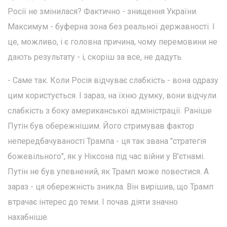
Росії не змінилася? Фактично - знищення України.
Максимум - буферна зона без реальної державності. І
це, можливо, і є головна причина, чому перемовини не
дають результату - і, скоріш за все, не дадуть.
- Саме так. Коли Росія відчуває слабкість - вона одразу
цим користується. І зараз, на їхню думку, вони відчули
слабкість з боку американської адміністрації. Раніше
Путін був обережнішим. Його стримував фактор
непередбачуваності Трампа - ця так звана "стратегія
божевільного", як у Ніксона під час війни у В'єтнамі.
Путін не був упевнений, як Трамп може повестися. А
зараз - ця обережність зникла. Він вирішив, що Трамп
втрачає інтерес до теми. І почав діяти значно
нахабніше.