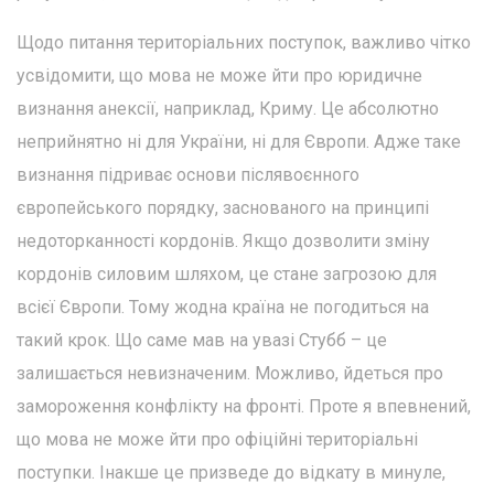
Щодо питання територіальних поступок, важливо чітко
усвідомити, що мова не може йти про юридичне
визнання анексії, наприклад, Криму. Це абсолютно
неприйнятно ні для України, ні для Європи. Адже таке
визнання підриває основи післявоєнного
європейського порядку, заснованого на принципі
недоторканності кордонів. Якщо дозволити зміну
кордонів силовим шляхом, це стане загрозою для
всієї Європи. Тому жодна країна не погодиться на
такий крок. Що саме мав на увазі Стубб – це
залишається невизначеним. Можливо, йдеться про
замороження конфлікту на фронті. Проте я впевнений,
що мова не може йти про офіційні територіальні
поступки. Інакше це призведе до відкату в минуле,