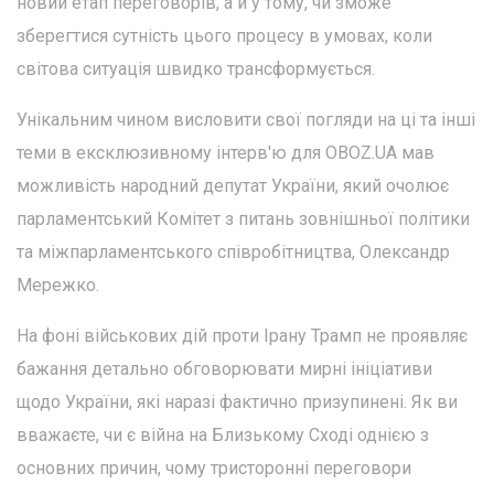
новий етап переговорів, а й у тому, чи зможе
зберегтися сутність цього процесу в умовах, коли
світова ситуація швидко трансформується.
Унікальним чином висловити свої погляди на ці та інші
теми в ексклюзивному інтерв'ю для OBOZ.UA мав
можливість народний депутат України, який очолює
парламентський Комітет з питань зовнішньої політики
та міжпарламентського співробітництва, Олександр
Мережко.
На фоні військових дій проти Ірану Трамп не проявляє
бажання детально обговорювати мирні ініціативи
щодо України, які наразі фактично призупинені. Як ви
вважаєте, чи є війна на Близькому Сході однією з
основних причин, чому тристоронні переговори