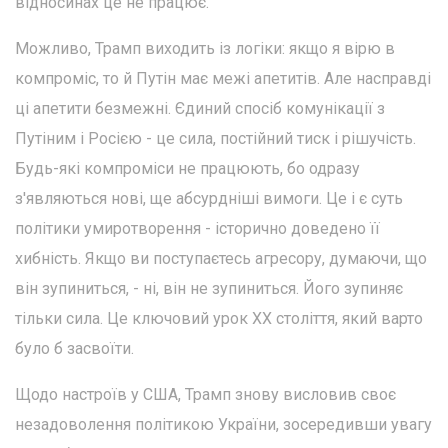
відносинах це не працює.
Можливо, Трамп виходить із логіки: якщо я вірю в
компроміс, то й Путін має межі апетитів. Але насправді
ці апетити безмежні. Єдиний спосіб комунікації з
Путіним і Росією - це сила, постійний тиск і рішучість.
Будь-які компроміси не працюють, бо одразу
з'являються нові, ще абсурдніші вимоги. Це і є суть
політики умиротворення - історично доведено її
хибність. Якщо ви поступаєтесь агресору, думаючи, що
він зупиниться, - ні, він не зупиниться. Його зупиняє
тільки сила. Це ключовий урок ХХ століття, який варто
було б засвоїти.
Щодо настроїв у США, Трамп знову висловив своє
незадоволення політикою України, зосередивши увагу