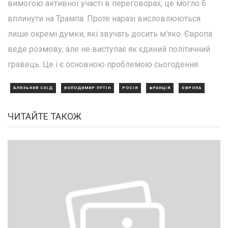
вимогою активної участі в переговорах, це могло б
вплинути на Трампа. Проте наразі висловлюються
лише окремі думки, які звучать досить м'яко. Європа
веде розмову, але не виступає як єдиний політичний
гравець. Це і є основною проблемою сьогодення.
БЛИЗЬКИЙ СХІД
ВОЛОДИМИР ПУТІН
РОСІЯ
ФРАНЦІЯ
ЄВРОПА
ЧИТАЙТЕ ТАКОЖ