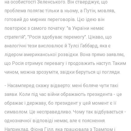
на особистості Зеленського. Він стверджує, що
проблема полягає тільки в ньому, а Путін, мовляв,
готовий до мирних переговорів. Цю ідею він
повторює з самого початку: "в України немає
стратегій", "Росія здобуває перемогу". Цікаво, що
аналогічні тези висловлює й Тулсі Габбард, яка є
лідером американської розвідки. Вона прямо заявляє,
що Росія отримує перевагу і продовжить наступ. Таким
чином, можна зрозуміти, звідки беруться ці погляди.
- Насамперед скажу відверто: мені боляче чути такі
заяви. Коли під час війни ображають президента - це
ображає і державу, бо президент у цей момент є її
символом. Це несправедливо. Чому так відбувається -
однозначної відповіді немає, але є пояснення.
Наприклад, Фіона Гілл, яка працювала з Трампом і