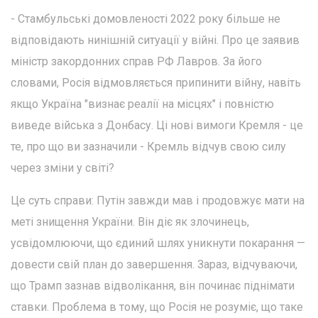
- Стамбульські домовленості 2022 року більше не
відповідають нинішній ситуації у війні. Про це заявив
міністр закордонних справ РФ Лавров. За його
словами, Росія відмовляється припинити війну, навіть
якщо Україна "визнає реалії на місцях" і повністю
виведе війська з Донбасу. Ці нові вимоги Кремля - це
те, про що ви зазначили - Кремль відчув свою силу
через зміни у світі?
Це суть справи: Путін завжди мав і продовжує мати на
меті знищення України. Він діє як злочинець,
усвідомлюючи, що єдиний шлях уникнути покарання —
довести свій план до завершення. Зараз, відчуваючи,
що Трамп зазнав відволікання, він починає піднімати
ставки. Проблема в тому, що Росія не розуміє, що таке