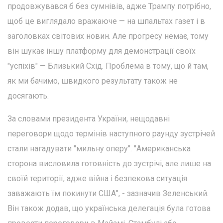
продовжувався б без сумнівів, адже Трампу потрібно,
щоб це виглядало вражаюче — на шпальтах газет і в
заголовках світових новин. Але прогресу немає, тому
він шукає іншу платформу для демонстрації своїх
"успіхів" — Близький Схід. Проблема в тому, що й там,
як ми бачимо, швидкого результату також не
досягають.
За словами президента України, нещодавні
переговори щодо термінів наступного раунду зустрічей
стали нагадувати "мильну оперу". "Американська
сторона висловила готовність до зустрічі, але лише на
своїй території, адже війна і безпекова ситуація
заважають їм покинути США", - зазначив Зеленський.
Він також додав, що українська делегація була готова