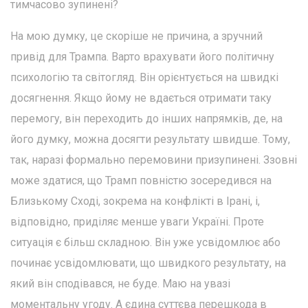
тимчасово зупинені?
На мою думку, це скоріше не причина, а зручний
привід для Трампа. Варто врахувати його політичну
психологію та світогляд. Він орієнтується на швидкі
досягнення. Якщо йому не вдається отримати таку
перемогу, він переходить до інших напрямків, де, на
його думку, можна досягти результату швидше. Тому,
так, наразі формально перемовини призупинені. Ззовні
може здатися, що Трамп повністю зосередився на
Близькому Сході, зокрема на конфлікті в Ірані, і,
відповідно, приділяє менше уваги Україні. Проте
ситуація є більш складною. Він уже усвідомлює або
починає усвідомлювати, що швидкого результату, на
який він сподівався, не буде. Маю на увазі
моментальну угоду. А єдина суттєва перешкода в