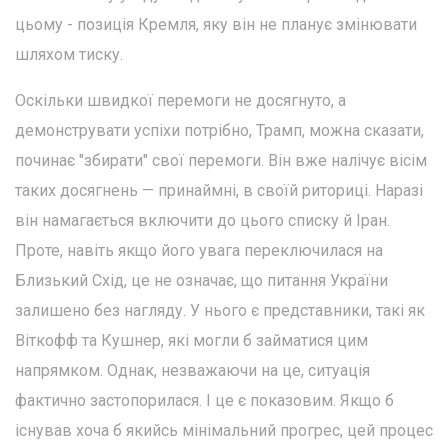
цьому - позиція Кремля, яку він не планує змінювати
шляхом тиску.
Оскільки швидкої перемоги не досягнуто, а
демонструвати успіхи потрібно, Трамп, можна сказати,
починає "збирати" свої перемоги. Він вже налічує вісім
таких досягнень — принаймні, в своїй риториці. Наразі
він намагається включити до цього списку й Іран.
Проте, навіть якщо його увага переключилася на
Близький Схід, це не означає, що питання України
залишено без нагляду. У нього є представники, такі як
Віткофф та Кушнер, які могли б займатися цим
напрямком. Однак, незважаючи на це, ситуація
фактично застопорилася. І це є показовим. Якщо б
існував хоча б якийсь мінімальний прогрес, цей процес