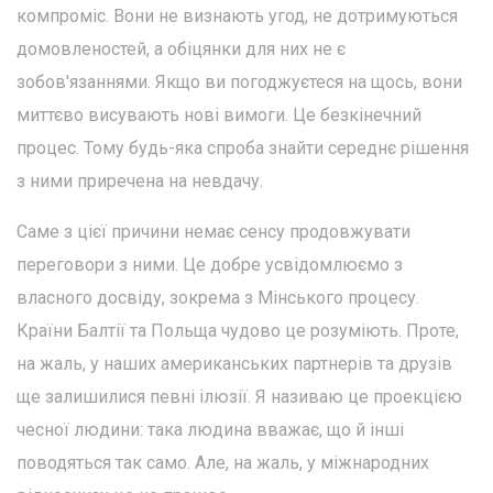
компроміс. Вони не визнають угод, не дотримуються
домовленостей, а обіцянки для них не є
зобов'язаннями. Якщо ви погоджуєтеся на щось, вони
миттєво висувають нові вимоги. Це безкінечний
процес. Тому будь-яка спроба знайти середнє рішення
з ними приречена на невдачу.
Саме з цієї причини немає сенсу продовжувати
переговори з ними. Це добре усвідомлюємо з
власного досвіду, зокрема з Мінського процесу.
Країни Балтії та Польща чудово це розуміють. Проте,
на жаль, у наших американських партнерів та друзів
ще залишилися певні ілюзії. Я називаю це проекцією
чесної людини: така людина вважає, що й інші
поводяться так само. Але, на жаль, у міжнародних