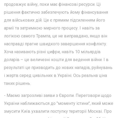
продовжує війну, поки має фінансові ресурси. Ці
рішення фактично забезпечують йому фінансування
для військових дій. Це є прямим підсиленням його
армії та затримкою мирного процесу. І навіть за
логікою самого Трампа, це не виправдано, якщо він
насправді прагне швидкого завершення конфлікту.
Хоча називають різні цифри, навіть 10 мільярдів
доларів – це величезні кошти для ведення війни. І в
результаті це призводить до нових нападів, руйнувань
і жертв серед цивільних в Україні. Ось реальна ціна
таких рішень.
- Маємо загрозливі заяви з Європи. Переговори щодо
України наближаються до "моменту істини", який може
змусити Київ ухвалити поступку території Москві. Про