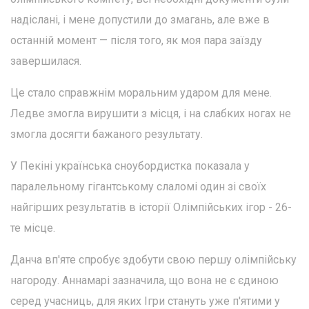
надіслані, і мене допустили до змагань, але вже в
останній момент — після того, як моя пара заїзду
завершилася.
Це стало справжнім моральним ударом для мене.
Ледве змогла вирушити з місця, і на слабких ногах не
змогла досягти бажаного результату.
У Пекіні українська сноубордистка показала у
паралельному гігантському слаломі один зі своїх
найгірших результатів в історії Олімпійських ігор - 26-
те місце.
Данча вп'яте спробує здобути свою першу олімпійську
нагороду. Аннамарі зазначила, що вона не є єдиною
серед учасниць, для яких Ігри стануть уже п'ятими у