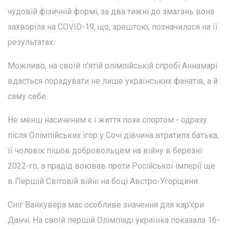
чудовій фізичній формі, за два тижні до змагань вона
захворіла на COVID-19, що, зрештою, позначилося на її
результатах.
Можливо, на своїй п'ятій олімпійській спробі Аннамарі
вдасться порадувати не лише українських фанатів, а й
саму себе.
Не менш насиченим є і життя поза спортом - одразу
після Олімпійських ігор у Сочі дівчина втратила батька,
її чоловік пішов добровольцем на війну в березні
2022-го, а прадід воював проти Російської імперії ще
в Першій Світовій війні на боці Австро-Угорщини.
Сніг Ванкувера має особливе значення для кар'єри
Данчі. На своїй першій Олімпіаді українка показала 16-