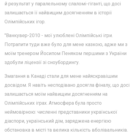
й результат у паралельному слаломі-гіганті, що досі
залишається її найвищим досягненням в історії
Олімпійських ігор.
"Ванкувер-2010 - мої улюблені Олімпійські ігри.
Потрапити туди вже було для мене казкою, адже ми з
моїм тренером Йосипом Пеняком першими з України
здобули ліцензії зі сноубордингу.
Змагання в Канаді стали для мене найяскравішим
досвідом. Я навіть несподівано досягла фіналу, що досі
залишається моїм найвищим досягненням на
Олімпійських іграх. Атмосфера була просто
неймовірною: численні представники української
діаспори, український дім, заряджена енергією
обстановка в місті та велика кількість вболівальників.