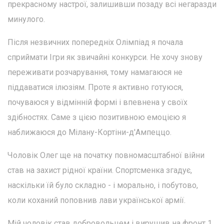
прекрасному настрої, залишивши позаду всі негаразди
минулого.
Після незвичних попередніх Олімпіад я почала
сприймати Ігри як звичайні конкурси. Не хочу знову
переживати розчарування, тому намагаюся не
піддаватися ілюзіям. Проте я активно готуюся,
почуваюся у відмінній формі і впевнена у своїх
здібностях. Саме з цією позитивною емоцією я
наближаюся до Мілану-Кортіни-д'Ампеццо.
Чоловік Олег ще на початку повномасштабної війни
став на захист рідної країни. Спортсменка згадує,
наскільки їй було складно - і морально, і побутово,
коли коханий поповнив лави української армії.
Мій чоловік став добровольцем і вирушив на фронт 1