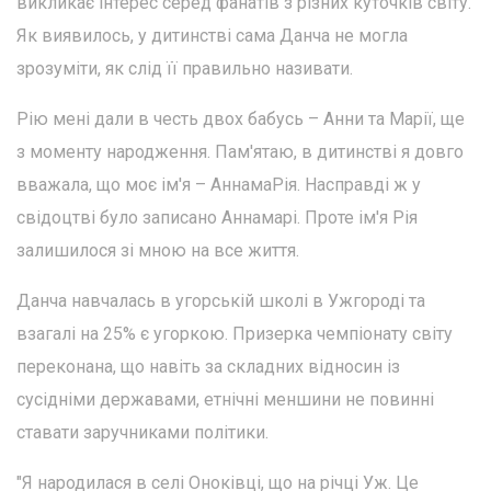
викликає інтерес серед фанатів з різних куточків світу.
Як виявилось, у дитинстві сама Данча не могла
зрозуміти, як слід її правильно називати.
Рію мені дали в честь двох бабусь – Анни та Марії, ще
з моменту народження. Пам'ятаю, в дитинстві я довго
вважала, що моє ім'я – АннамаРія. Насправді ж у
свідоцтві було записано Аннамарі. Проте ім'я Рія
залишилося зі мною на все життя.
Данча навчалась в угорській школі в Ужгороді та
взагалі на 25% є угоркою. Призерка чемпіонату світу
переконана, що навіть за складних відносин із
сусідніми державами, етнічні меншини не повинні
ставати заручниками політики.
"Я народилася в селі Оноківці, що на річці Уж. Це