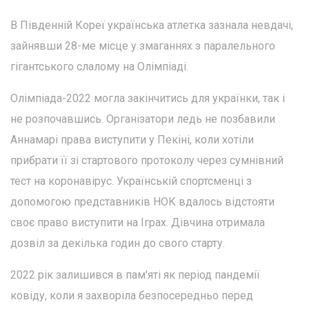
В Південній Кореї українська атлетка зазнала невдачі,
зайнявши 28-ме місце у змаганнях з паралельного
гігантського слалому на Олімпіаді.
Олімпіада-2022 могла закінчитись для українки, так і
не розпочавшись. Організатори ледь не позбавили
Аннамарі права виступити у Пекіні, коли хотіли
прибрати її зі стартового протоколу через сумнівний
тест на коронавірус. Українській спортсменці з
допомогою представників НОК вдалось відстояти
своє право виступити на Іграх. Дівчина отримала
дозвіл за декілька годин до свого старту.
2022 рік залишився в пам'яті як період пандемії
ковіду, коли я захворіла безпосередньо перед