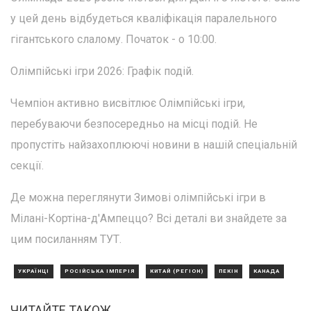
у цей день відбудеться кваліфікація паралельного
гігантського слалому. Початок - о 10:00.
Олімпійські ігри 2026: Графік подій.
Чемпіон активно висвітлює Олімпійські ігри,
перебуваючи безпосередньо на місці подій. Не
пропустіть найзахоплюючі новини в нашій спеціальній
секції.
Де можна переглянути Зимові олімпійські ігри в
Мілані-Кортіна-д'Ампеццо? Всі деталі ви знайдете за
цим посиланням ТУТ.
УКРАЇНЦІ
РОСІЙСЬКА ІМПЕРІЯ
КИТАЙ (РЕГІОН)
ПЕКІН
КАНАДА
ЧИТАЙТЕ ТАКОЖ