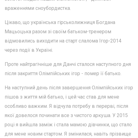
враженнями сноубордистка.
Цікаво, що українська гірськолижниця Богдана
Мацьоцька разом зі своїм батьком-тренером
відмовились виходити на старт слалома Ігор-2014
через події в Україні.
Проте найтрагічніше для Данчі сталося наступного дня
після закриття Олімпійських ігор - помер її батько.
На наступний день після завершення Олімпійських ігор
пішов з життя мій батько, і цей час став для мене
особливо важким. Я відчула потребу в перерві, після
якої довелося починати все з чистого аркуша. У 2015
році я вийшла заміж і стала мамою дівчинки, що стало
для мене новим стартом. Я змінилася, навіть прізвище