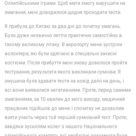
Олімпійськими Іграми. Щоб мати змогу вирушити на
змагання, мені доводилося щодня проходити тести.
Я прибула до Китаю за два дні до початку змагань.
Було дуже незвично летіти практично самостійно в
такому великому літаку. В аеропорту мене зустріли
волонтери, які були одягнені в спеціальні захисні
костюми. Після прибуття мені знову довелося пройти
тестування, результати якого викликали сумніви. Я
змушена була здавати тести на ковід двічі на день, і
всі вони виявилися негативними. Проте, перед самими
змаганнями, за 10 хвилин до мого виходу, медичний
працівник підійшов до мене і спочатку не дозволив
взяти участь через той перший сумнівний тест. Проте,
завдяки зусиллям колег з нашого Національного
олімпійського комітету, всі необхідні документи були