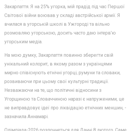
Закарпаття. Я на 25% угорка, мій прадід під час Першої
Світової війни воював у складі австрійської армії. Я
вчилася в угорській школі в Ужгороді та вільно
розмовляю угорською, досить часто даю інтерв'ю
угорським медіа.
На мою думку, Закарпаття повинно зберегти свій
унікальний колорит, в якому разом з українцями
мирно співіснують етнічні угорці, румуни та словаки,
розвиваючи при цьому свої культурні традиції.
Незважаючи на те, що політичні відносини з
Угорщиною та Словаччиною наразі є напруженими, це
не виправдовує ідеї про ліквідацію етнічних меншин, -
зазначила Аннамарі.
Олімпіада-2026 розпочнеться для Данчі 8 лютого. Саме