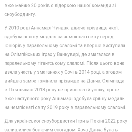
вже майже 20 років є лідеркою нашої команди зі
сноубордингу.
У 2010 році Аннамарі Чундак, дівоче прізвище якої,
здобула золоту медаль на чемпіонаті світу серед
юніорів у паралельному слаломі та вперше виступила
на Олімпійських іграх у Ванкувері, де змагалася в
паралельному гігантському слаломі. Після цього вона
взяла участь у змаганнях у Сочі в 2014 році, а згодом
вийшла заміж і змінила прізвище на Данча. Олімпіада
в Пхьончхані 2018 року не принесла їй успіху, проте
вже наступного року Аннамарі здобула срібну медаль
на чемпіонаті світу 2019 року в паралельному слаломі.
Для української сноубордистки Ігри в Пекіні 2022 року
залишилися болючим спогадом. Хоча Данча була в