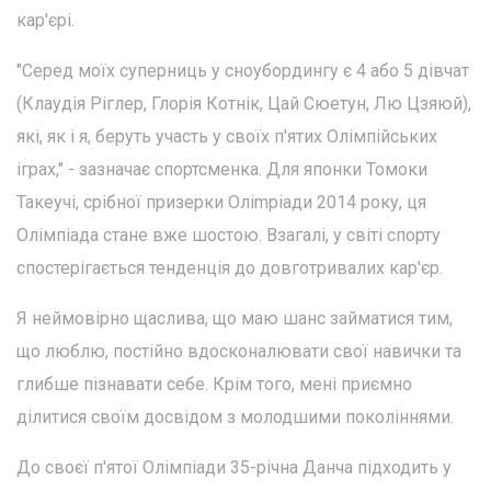
кар'єрі.
"Серед моїх суперниць у сноубордингу є 4 або 5 дівчат
(Клаудія Ріглер, Глорія Котнік, Цай Сюетун, Лю Цзяюй),
які, як і я, беруть участь у своїх п'ятих Олімпійських
іграх," - зазначає спортсменка. Для японки Томоки
Такеучі, срібної призерки Оліmpіади 2014 року, ця
Олімпіада стане вже шостою. Взагалі, у світі спорту
спостерігається тенденція до довготривалих кар'єр.
Я неймовірно щаслива, що маю шанс займатися тим,
що люблю, постійно вдосконалювати свої навички та
глибше пізнавати себе. Крім того, мені приємно
ділитися своїм досвідом з молодшими поколіннями.
До своєї п'ятої Олімпіади 35-річна Данча підходить у