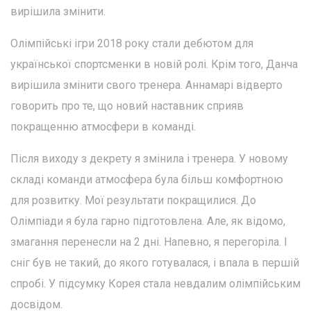
вирішила змінити.
Олімпійські ігри 2018 року стали дебютом для
української спортсменки в новій ролі. Крім того, Данча
вирішила змінити свого тренера. Аннамарі відверто
говорить про те, що новий наставник сприяв
покращенню атмосфери в команді.
Після виходу з декрету я змінила і тренера. У новому
складі команди атмосфера була більш комфортною
для розвитку. Мої результати покращилися. До
Олімпіади я була гарно підготовлена. Але, як відомо,
змагання перенесли на 2 дні. Напевно, я перегоріла. І
сніг був не такий, до якого готувалася, і впала в першій
спробі. У підсумку Корея стала невдалим олімпійським
досвідом.