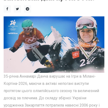
35-річна Аннамарі Данча вирушає на Ігри в Мілані-
Кортіна-2026, маючи в активі непогані виступи
протягом цього олімпійського сезону та величезний
досвід за плечима. До складу збірної України
уродженка Закарпаття потрапила навесні 2006 року і