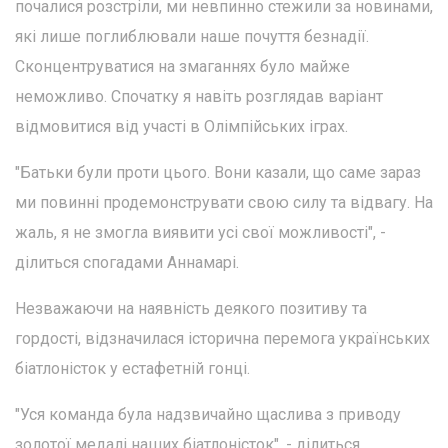
почалися розстріли, ми невпинно стежили за новинами,
які лише поглиблювали наше почуття безнадії.
Сконцентруватися на змаганнях було майже
неможливо. Спочатку я навіть розглядав варіант
відмовитися від участі в Олімпійських іграх.
"Батьки були проти цього. Вони казали, що саме зараз
ми повинні продемонструвати свою силу та відвагу. На
жаль, я не змогла виявити усі свої можливості", -
ділиться спогадами Аннамарі.
Незважаючи на наявність деякого позитиву та
гордості, відзначилася історична перемога українських
біатлоністок у естафетній гонці.
"Уся команда була надзвичайно щаслива з приводу
золотої медалі наших біатлоністок", - ділиться