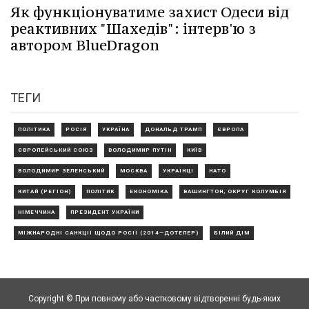
Як функціонуватиме захист Одеси від
реактивних "Шахедів": інтерв'ю з
автором BlueDragon
ТЕГИ
ПОЛІТИКА
РОСІЯ
УКРАЇНА
ДОНАЛЬД ТРАМП
ЄВРОПА
ЄВРОПЕЙСЬКИЙ СОЮЗ
ВОЛОДИМИР ПУТІН
КИЇВ
ВОЛОДИМИР ЗЕЛЕНСЬКИЙ
МОСКВА
УКРАЇНЦІ
НАТО
КИТАЙ (РЕГІОН)
ПОЛІТИК
ЕКОНОМІКА
ВАШИНГТОН, ОКРУГ КОЛУМБІЯ
НІМЕЧЧИНА
ПРЕЗИДЕНТ УКРАЇНИ
МІЖНАРОДНІ САНКЦІЇ ЩОДО РОСІЇ (2014—ДОТЕПЕР)
БІЛИЙ ДІМ
Copyright © При повному або частковому відтворенні будь-яких