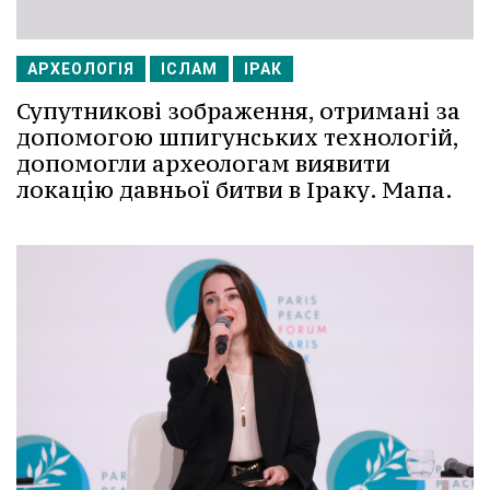
АРХЕОЛОГІЯ
ІСЛАМ
ІРАК
Супутникові зображення, отримані за
допомогою шпигунських технологій,
допомогли археологам виявити
локацію давньої битви в Іраку. Мапа.