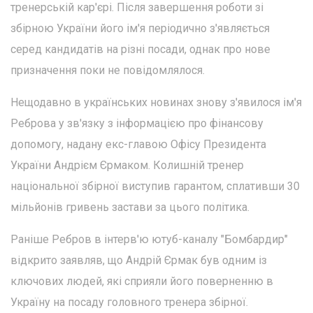
тренерській кар'єрі. Після завершення роботи зі
збірною України його ім'я періодично з'являється
серед кандидатів на різні посади, однак про нове
призначення поки не повідомлялося.
Нещодавно в українських новинах знову з'явилося ім'я
Реброва у зв'язку з інформацією про фінансову
допомогу, надану екс-главою Офісу Президента
України Андрієм Єрмаком. Колишній тренер
національної збірної виступив гарантом, сплативши 30
мільйонів гривень застави за цього політика.
Раніше Ребров в інтерв'ю ютуб-каналу "Бомбардир"
відкрито заявляв, що Андрій Єрмак був одним із
ключових людей, які сприяли його поверненню в
Україну на посаду головного тренера збірної.