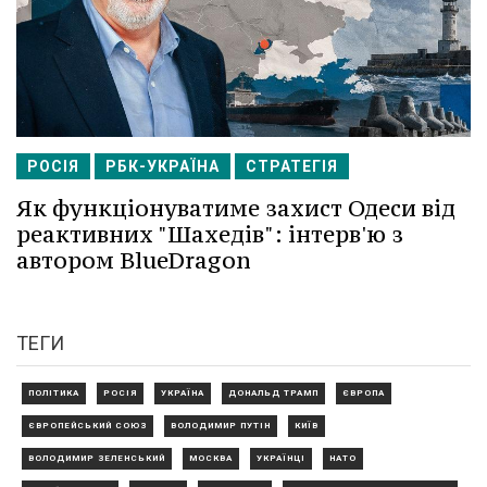
РОСІЯ
РБК-УКРАЇНА
СТРАТЕГІЯ
Як функціонуватиме захист Одеси від
реактивних "Шахедів": інтерв'ю з
автором BlueDragon
ТЕГИ
ПОЛІТИКА
РОСІЯ
УКРАЇНА
ДОНАЛЬД ТРАМП
ЄВРОПА
ЄВРОПЕЙСЬКИЙ СОЮЗ
ВОЛОДИМИР ПУТІН
КИЇВ
ВОЛОДИМИР ЗЕЛЕНСЬКИЙ
МОСКВА
УКРАЇНЦІ
НАТО