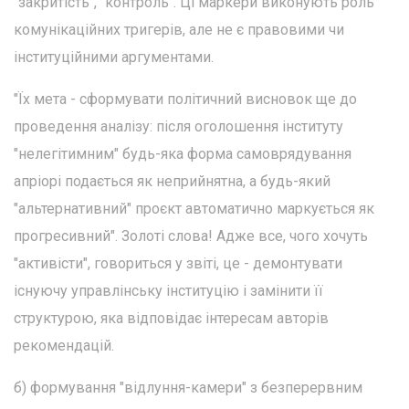
"закритість", "контроль". Ці маркери виконують роль
комунікаційних тригерів, але не є правовими чи
інституційними аргументами.
"Їх мета - сформувати політичний висновок ще до
проведення аналізу: після оголошення інституту
"нелегітимним" будь-яка форма самоврядування
апріорі подається як неприйнятна, а будь-який
"альтернативний" проєкт автоматично маркується як
прогресивний". Золоті слова! Адже все, чого хочуть
"активісти", говориться у звіті, це - демонтувати
існуючу управлінську інституцію і замінити її
структурою, яка відповідає інтересам авторів
рекомендацій.
б) формування "відлуння-камери" з безперервним