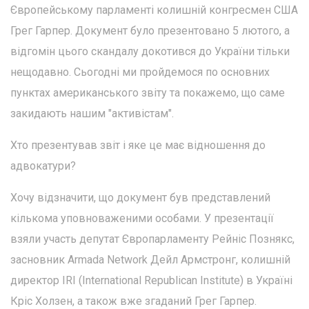
Європейському парламенті колишній конгресмен США
Грег Гарпер. Документ було презентовано 5 лютого, а
відгомін цього скандалу докотився до України тільки
нещодавно. Сьогодні ми пройдемося по основних
пунктах американського звіту та покажемо, що саме
закидають нашим "активістам".
Хто презентував звіт і яке це має відношення до
адвокатури?
Хочу відзначити, що документ був представлений
кількома уповноваженими особами. У презентації
взяли участь депутат Європарламенту Рейніс Познякс,
засновник Armada Network Дейл Армстронг, колишній
директор IRI (International Republican Institute) в Україні
Кріс Холзен, а також вже згаданий Грег Гарпер.