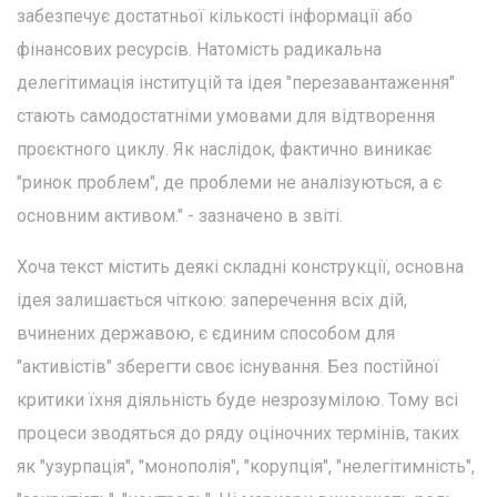
забезпечує достатньої кількості інформації або
фінансових ресурсів. Натомість радикальна
делегітимація інституцій та ідея "перезавантаження"
стають самодостатніми умовами для відтворення
проєктного циклу. Як наслідок, фактично виникає
"ринок проблем", де проблеми не аналізуються, а є
основним активом." - зазначено в звіті.
Хоча текст містить деякі складні конструкції, основна
ідея залишається чіткою: заперечення всіх дій,
вчинених державою, є єдиним способом для
"активістів" зберегти своє існування. Без постійної
критики їхня діяльність буде незрозумілою. Тому всі
процеси зводяться до ряду оціночних термінів, таких
як "узурпація", "монополія", "корупція", "нелегітимність",