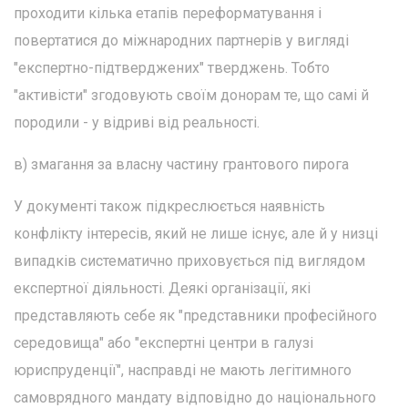
проходити кілька етапів переформатування і
повертатися до міжнародних партнерів у вигляді
"експертно-підтверджених" тверджень. Тобто
"активісти" згодовують своїм донорам те, що самі й
породили - у відриві від реальності.
в) змагання за власну частину грантового пирога
У документі також підкреслюється наявність
конфлікту інтересів, який не лише існує, але й у низці
випадків систематично приховується під виглядом
експертної діяльності. Деякі організації, які
представляють себе як "представники професійного
середовища" або "експертні центри в галузі
юриспруденції", насправді не мають легітимного
самоврядного мандату відповідно до національного