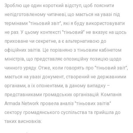
Зроблю ще один короткий відступ, щоб пояснити
непідготовленому читачеві, що мається на увазі під
термінами "тіньовий звіт", які я буду використовувати
не раз. У цьому контексті "тіньовий" не вказує на щось
приховане чи секретне, а є альтернативою до
офіційних звітів. Це порівняно з тіньовим кабінетом
міністрів, що представляє опозиційну позицію щодо
чинного уряду. Отже, коли говорять про "тіньовий звіт",
мається на увазі документ, створений не державними
органами, а їх опонентами, в даному випадку –
представниками громадських організацій. Компанія
Armada Network провела аналіз "тіньових звітів"
сектору громадянського суспільства та прийшла до
таких висновків: