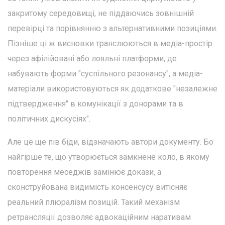
закритому середовищі, не піддаючись зовнішній
перевірці та порівнянню з альтернативними позиціями.
Пізніше ці ж висновки транслюються в медіа-простір
через афілійовані або лояльні платформи, де
набувають форми "суспільного резонансу", а медіа-
матеріали використовуються як додаткове "незалежне
підтвердження" в комунікації з донорами та в
політичних дискусіях".
Але це ще пів біди, відзначають автори документу. Бо
найгірше те, що утворюється замкнене коло, в якому
повторення меседжів замінює докази, а
сконструйована видимість консенсусу витісняє
реальний плюралізм позицій. Такий механізм
ретрансляції дозволяє адвокаційним наративам