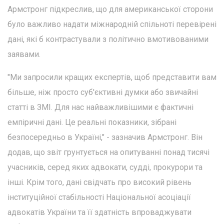
Армстронг підкреслив, що для американської сторони
було важливо надати міжнародній спільноті перевірені
дані, які б контрастували з політично вмотивованими
заявами.
"Ми запросили кращих експертів, щоб представити вам
більше, ніж просто суб'єктивні думки або звичайні
статті в ЗМІ. Для нас найважливішими є фактичні
емпіричні дані. Це реальні показники, зібрані
безпосередньо в Україні," - зазначив Армстронг. Він
додав, що звіт грунтується на опитуванні понад тисячі
учасників, серед яких адвокати, судді, прокурори та
інші. Крім того, дані свідчать про високий рівень
інституційної стабільності Національної асоціації
адвокатів України та її здатність впроваджувати