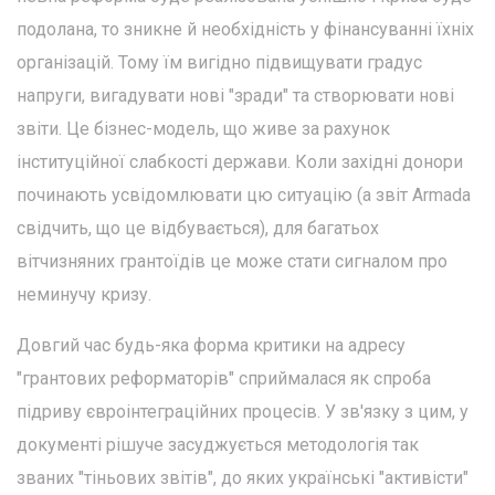
подолана, то зникне й необхідність у фінансуванні їхніх
організацій. Тому їм вигідно підвищувати градус
напруги, вигадувати нові "зради" та створювати нові
звіти. Це бізнес-модель, що живе за рахунок
інституційної слабкості держави. Коли західні донори
починають усвідомлювати цю ситуацію (а звіт Armada
свідчить, що це відбувається), для багатьох
вітчизняних грантоїдів це може стати сигналом про
неминучу кризу.
Довгий час будь-яка форма критики на адресу
"грантових реформаторів" сприймалася як спроба
підриву євроінтеграційних процесів. У зв'язку з цим, у
документі рішуче засуджується методологія так
званих "тіньових звітів", до яких українські "активісти"