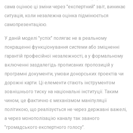
сама оцінює ці зміни через "експертний" звіт, виникає
ситуація, коли незалежна оцінка підмінюється
самопрезентацією.
У даній моделі "успіх" полягає не в реальному
покращенні функціонування системи або зміцненні
гарантій професійної незалежності, а у формальному
включенні заздалегідь прописаних пропозицій у
програмні документи, умови донорських проектів чи
дорожні карти. Ці елементи стають інструментом
зовнішнього тиску на національні інституції. Таким
чином, це фактично є механізмом маніпуляції
політикою, що реалізується не через державні важелі,
а через монополізацію каналу так званого
"громадського експертного голосу".