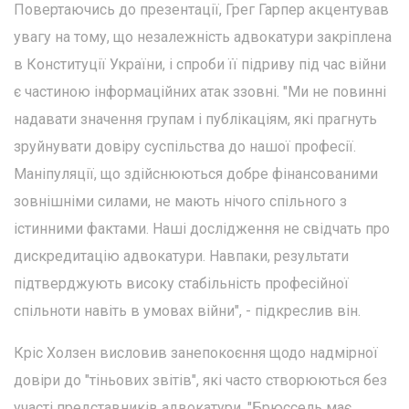
Повертаючись до презентації, Грег Гарпер акцентував
увагу на тому, що незалежність адвокатури закріплена
в Конституції України, і спроби її підриву під час війни
є частиною інформаційних атак ззовні. "Ми не повинні
надавати значення групам і публікаціям, які прагнуть
зруйнувати довіру суспільства до нашої професії.
Маніпуляції, що здійснюються добре фінансованими
зовнішніми силами, не мають нічого спільного з
істинними фактами. Наші дослідження не свідчать про
дискредитацію адвокатури. Навпаки, результати
підтверджують високу стабільність професійної
спільноти навіть в умовах війни", - підкреслив він.
Кріс Холзен висловив занепокоєння щодо надмірної
довіри до "тіньових звітів", які часто створюються без
участі представників адвокатури. "Брюссель має