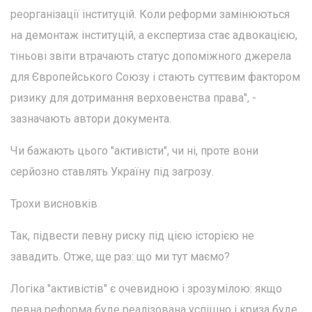
реорганізації інституцій. Коли реформи замінюються
на демонтаж інституцій, а експертиза стає адвокацією,
тіньові звіти втрачають статус допоміжного джерела
для Європейського Союзу і стають суттєвим фактором
ризику для дотримання верховенства права", -
зазначають автори документа.
Чи бажають цього "активісти", чи ні, проте вони
серйозно ставлять Україну під загрозу.
Трохи висновків
Так, підвести певну риску під цією історією не
завадить. Отже, ще раз: що ми тут маємо?
Логіка "активістів" є очевидною і зрозумілою: якщо
певна реформа буде реалізована успішно і криза буде