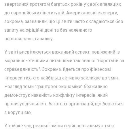
зверталися протягом багатьох років у своїх апеляціях
до європейських інституцій. Американські експерти,
зокрема, зазначили, що ці звіти часто складаються без
запиту на офіційні дані та без належного
порівняльного аналізу.
У звіті висвітлюється важливий аспект, пов'язаний із
морально-етичними питаннями так званої "боротьби за
справедливість". Зокрема, йдеться про фінансові
інтереси тих, хто найбільш активно закликає до змін.
Розгляд теми "грантової економіки" безжально
демонструє наявність конфлікту інтересів, який
пронизує діяльність багатьох організацій, що борються
з корупцією.
У той же час, реальні зміни серйозно гальмуються