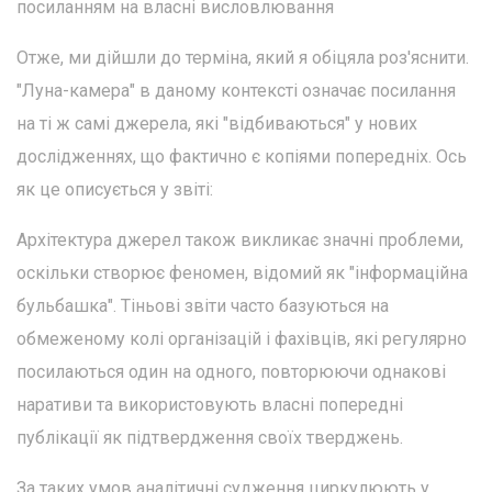
посиланням на власні висловлювання
Отже, ми дійшли до терміна, який я обіцяла роз'яснити.
"Луна-камера" в даному контексті означає посилання
на ті ж самі джерела, які "відбиваються" у нових
дослідженнях, що фактично є копіями попередніх. Ось
як це описується у звіті:
Архітектура джерел також викликає значні проблеми,
оскільки створює феномен, відомий як "інформаційна
бульбашка". Тіньові звіти часто базуються на
обмеженому колі організацій і фахівців, які регулярно
посилаються один на одного, повторюючи однакові
наративи та використовують власні попередні
публікації як підтвердження своїх тверджень.
За таких умов аналітичні судження циркулюють у