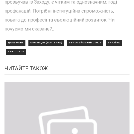
прозвучав із Заходу, є чітким та однозначним: годі
профанацій. Потрібні інституційна спроможність,
повага до професії та еволюційний розвиток. Чи
почуємо ми сказане?..
ДОКУМЕНТ
ОПОЗИЦІЯ (ПОЛІТИКА)
ЄВРОПЕЙСЬКИЙ СОЮЗ
УКРАЇНА
БРЮССЕЛЬ
ЧИТАЙТЕ ТАКОЖ