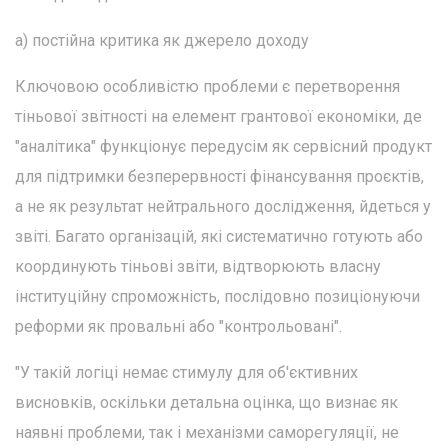
а) постійна критика як джерело доходу
Ключовою особливістю проблеми є перетворення
тіньової звітності на елемент грантової економіки, де
"аналітика" функціонує передусім як сервісний продукт
для підтримки безперервності фінансування проєктів,
а не як результат нейтрального дослідження, йдеться у
звіті. Багато організацій, які систематично готують або
координують тіньові звіти, відтворюють власну
інституційну спроможність, послідовно позиціонуючи
реформи як провальні або "контрольовані".
"У такій логіці немає стимулу для об'єктивних
висновків, оскільки детальна оцінка, що визнає як
наявні проблеми, так і механізми саморегуляції, не