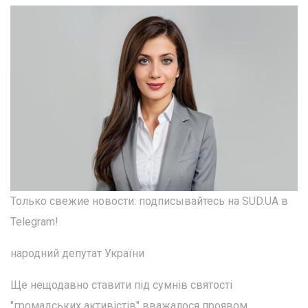
Только свежие новости: подписывайтесь на SUD.UA в
Telegram!
народний депутат України
Ще нещодавно ставити під сумнів святості
"громадських активістів" вважалося проявом