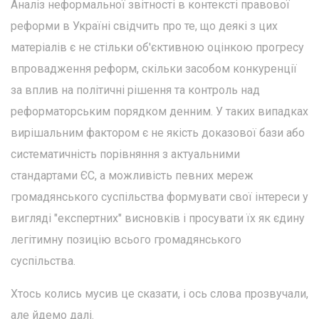
Аналіз неформальної звітності в контексті правової
реформи в Україні свідчить про те, що деякі з цих
матеріалів є не стільки об'єктивною оцінкою прогресу
впровадження реформ, скільки засобом конкуренції
за вплив на політичні рішення та контроль над
реформаторським порядком денним. У таких випадках
вирішальним фактором є не якість доказової бази або
систематичність порівняння з актуальними
стандартами ЄС, а можливість певних мереж
громадянського суспільства формувати свої інтереси у
вигляді "експертних" висновків і просувати їх як єдину
легітимну позицію всього громадянського
суспільства.
Хтось колись мусив це сказати, і ось слова прозвучали,
але йдемо далі.