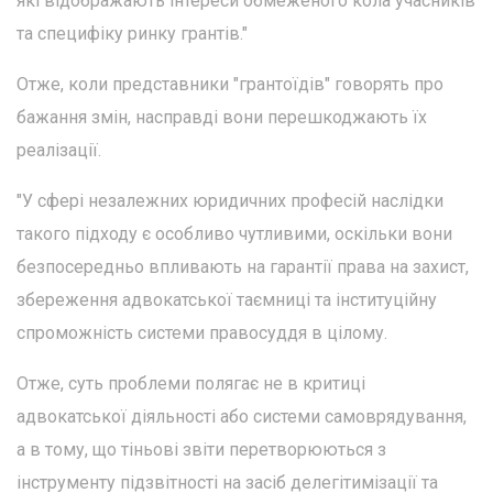
які відображають інтереси обмеженого кола учасників
та специфіку ринку грантів."
Отже, коли представники "грантоїдів" говорять про
бажання змін, насправді вони перешкоджають їх
реалізації.
"У сфері незалежних юридичних професій наслідки
такого підходу є особливо чутливими, оскільки вони
безпосередньо впливають на гарантії права на захист,
збереження адвокатської таємниці та інституційну
спроможність системи правосуддя в цілому.
Отже, суть проблеми полягає не в критиці
адвокатської діяльності або системи самоврядування,
а в тому, що тіньові звіти перетворюються з
інструменту підзвітності на засіб делегітимізації та