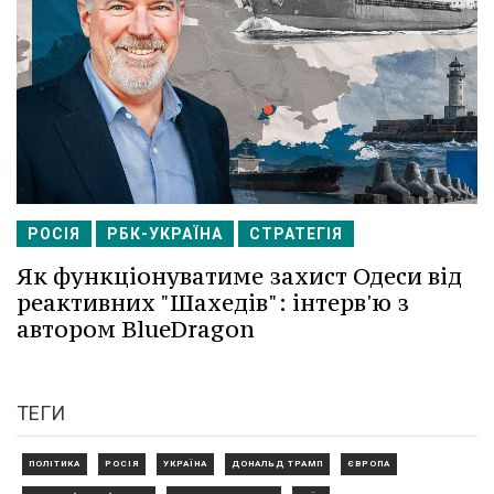
РОСІЯ
РБК-УКРАЇНА
СТРАТЕГІЯ
Як функціонуватиме захист Одеси від
реактивних "Шахедів": інтерв'ю з
автором BlueDragon
ТЕГИ
ПОЛІТИКА
РОСІЯ
УКРАЇНА
ДОНАЛЬД ТРАМП
ЄВРОПА