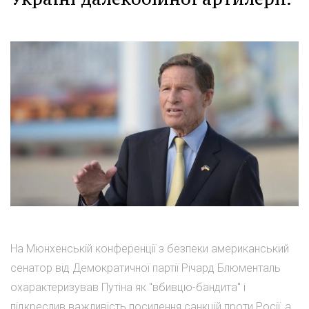
На Мюнхенській конференції з безпеки американський
сенатор від Демократичної партії Річард Блюменталь
охарактеризував Путіна як "вбивцю-бандита" і
підкреслив важливість посилення санкцій проти Росії, а