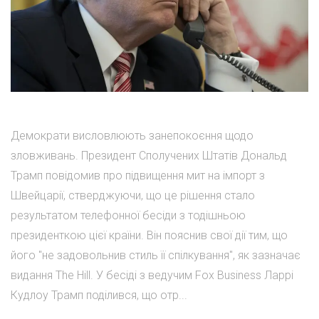
Демократи висловлюють занепокоєння щодо
зловживань. Президент Сполучених Штатів Дональд
Трамп повідомив про підвищення мит на імпорт з
Швейцарії, стверджуючи, що це рішення стало
результатом телефонної бесіди з тодішньою
президенткою цієї країни. Він пояснив свої дії тим, що
його "не задовольнив стиль її спілкування", як зазначає
видання The Hill. У бесіді з ведучим Fox Business Ларрі
Кудлоу Трамп поділився, що отр...