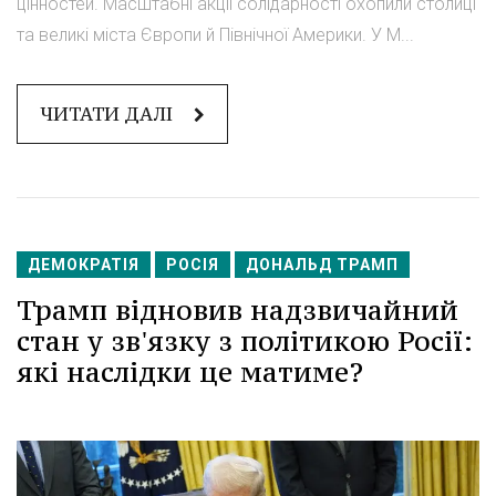
цінностей. Масштабні акції солідарності охопили столиці
та великі міста Європи й Північної Америки. У М...
ЧИТАТИ ДАЛІ
ДЕМОКРАТІЯ
РОСІЯ
ДОНАЛЬД ТРАМП
Трамп відновив надзвичайний
стан у зв'язку з політикою Росії:
які наслідки це матиме?