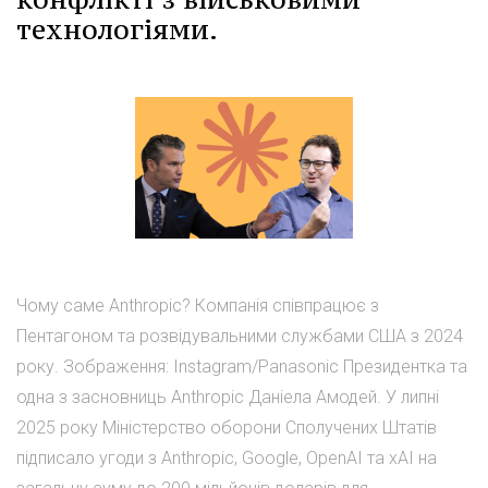
технологіями.
Чому саме Anthropic? Компанія співпрацює з
Пентагоном та розвідувальними службами США з 2024
року. Зображення: Instagram/Panasonic Президентка та
одна з засновниць Anthropic Даніела Амодей. У липні
2025 року Міністерство оборони Сполучених Штатів
підписало угоди з Anthropic, Google, OpenAI та xAI на