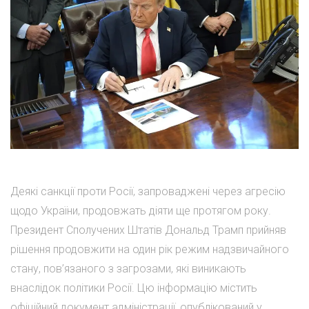
Деякі санкції проти Росії, запроваджені через агресію
щодо України, продовжать діяти ще протягом року.
Президент Сполучених Штатів Дональд Трамп прийняв
рішення продовжити на один рік режим надзвичайного
стану, пов’язаного з загрозами, які виникають
внаслідок політики Росії. Цю інформацію містить
офіційний документ адміністрації, опублікований у