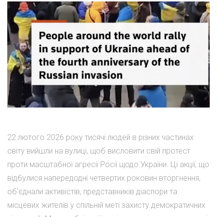
22 лютого 2026 року тисячі людей в різних частинах
світу вийшли на вулиці, щоб висловити свій протест
проти масштабної агресії Росії щодо України. Ці акції, що
відбулися напередодні четвертих роковин вторгнення,
об'єднали активістів, представників діаспори та
місцевих жителів у спільній меті захисту демократичних