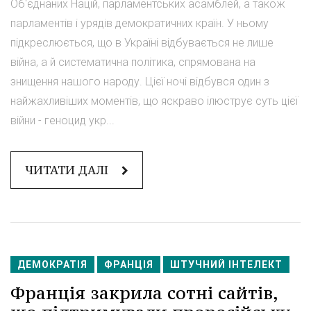
Об'єднаних Націй, парламентських асамблей, а також
парламентів і урядів демократичних країн. У ньому
підкреслюється, що в Україні відбувається не лише
війна, а й систематична політика, спрямована на
знищення нашого народу. Цієї ночі відбувся один з
найжахливіших моментів, що яскраво ілюструє суть цієї
війни - геноцид укр...
ЧИТАТИ ДАЛІ
ДЕМОКРАТІЯ
ФРАНЦІЯ
ШТУЧНИЙ ІНТЕЛЕКТ
Франція закрила сотні сайтів,