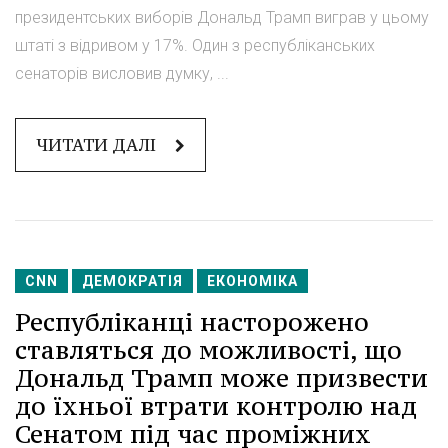
президентських виборів Дональд Трамп виграв у цьому
штаті з відривом у 17%. Один з республіканських
сенаторів висловив думку, ...
ЧИТАТИ ДАЛІ
CNN
ДЕМОКРАТІЯ
ЕКОНОМІКА
Республіканці насторожено
ставляться до можливості, що
Дональд Трамп може призвести
до їхньої втрати контролю над
Сенатом під час проміжних