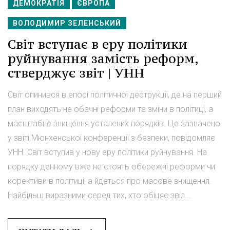
ДЕМОКРАТІЯ
ЄВРОПА
ВОЛОДИМИР ЗЕЛЕНСЬКИЙ
Світ вступає в еру політики
руйнування замість реформ,
стверджує звіт | УНН
Світ опинився в епосі політичної деструкції, де на перший
план виходять не обачні реформи та зміни в політиці, а
масштабне знищення усталених порядків. Це зазначено
у звіті Мюнхенської конференції з безпеки, повідомляє
УНН. Світ вступив у нову еру політики руйнування. На
порядку денному вже не стоять обережні реформи чи
корективи в політиці, а йдеться про масове знищення.
Найбільш виразними серед тих, хто обіцяє звіл...