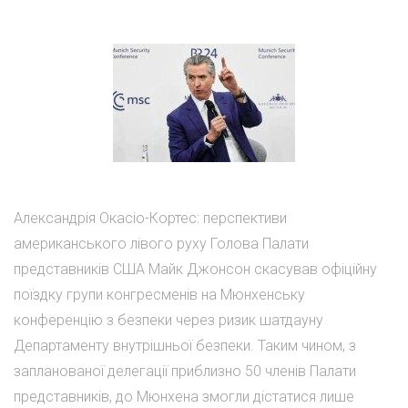
Александрія Окасіо-Кортес: перспективи
американського лівого руху Голова Палати
представників США Майк Джонсон скасував офіційну
поїздку групи конгресменів на Мюнхенську
конференцію з безпеки через ризик шатдауну
Департаменту внутрішньої безпеки. Таким чином, з
запланованої делегації приблизно 50 членів Палати
представників, до Мюнхена змогли дістатися лише