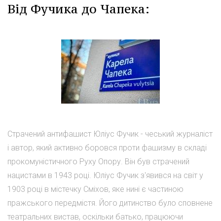
Від Фучика до Чапека:
Страчений антифашист Юліус Фучик - чеський журналіст
і автор, який активно боровся проти фашизму в складі
прокомуністичного Руху Опору. Він був страчений
нацистами в 1943 році. Юліус Фучик з'явився на світ у
1903 році в містечку Сміхов, яке нині є частиною
пражського передмістя. Його дитинство було сповнене
театральних вистав, оскільки батько, працюючи