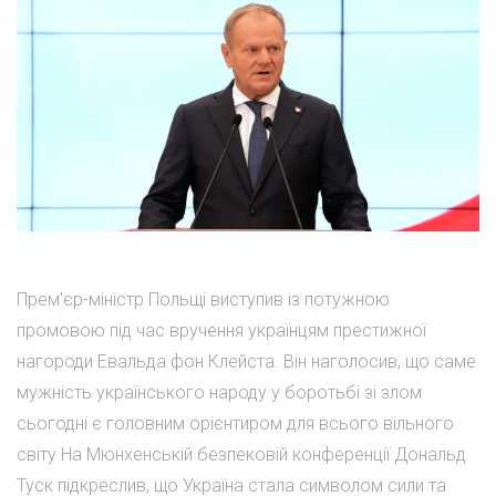
Прем'єр-міністр Польщі виступив із потужною
промовою під час вручення українцям престижної
нагороди Евальда фон Клейста. Він наголосив, що саме
мужність українського народу у боротьбі зі злом
сьогодні є головним орієнтиром для всього вільного
світу На Мюнхенській безпековій конференції Дональд
Туск підкреслив, що Україна стала символом сили та