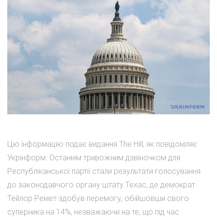
Цю інформацію подає видання The Hill, як повідомляє
Укрінформ. Останнім тривожним дзвіночком для
Республіканської партії стали результати голосування
до законодавчого органу штату Техас, де демократ
Тейлор Ремет здобув перемогу, обійшовши свого
суперника на 14%, незважаючи на те, що під час