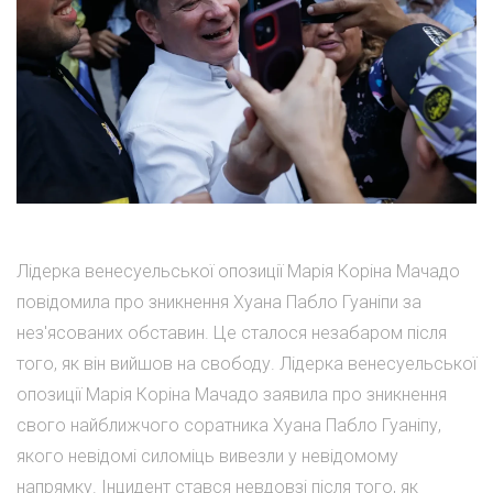
Лідерка венесуельської опозиції Марія Коріна Мачадо
повідомила про зникнення Хуана Пабло Гуаніпи за
нез'ясованих обставин. Це сталося незабаром після
того, як він вийшов на свободу. Лідерка венесуельської
опозиції Марія Коріна Мачадо заявила про зникнення
свого найближчого соратника Хуана Пабло Гуаніпу,
якого невідомі силоміць вивезли у невідомому
напрямку. Інцидент стався невдовзі після того, як