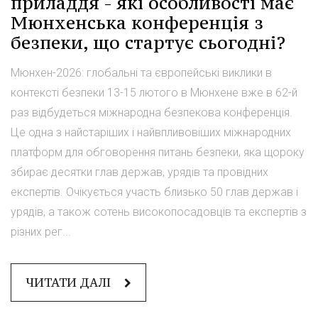
приладдя - які особливості має
Мюнхенська конференція з
безпеки, що стартує сьогодні?
Мюнхен-2026: глобальні та європейські виклики в
контексті безпеки 13-15 лютого в Мюнхене вже в 62-й
раз відбудеться міжнародна безпекова конференція.
Це одна з найстаріших і найвпливовіших міжнародних
платформ для обговорення питань безпеки, яка щороку
збирає десятки глав держав, урядів та провідних
експертів. Очікується участь близько 50 глав держав і
урядів, а також сотень високопосадовців та експертів з
різних рег...
ЧИТАТИ ДАЛІ