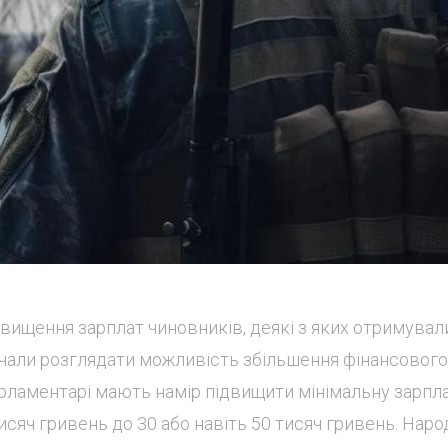
двищення зарплат чиновників, деякі з яких отримувал
почали розглядати можливість збільшення фінансового
арламентарі мають намір підвищити мінімальну зарпл
исяч гривень до 30 або навіть 50 тисяч гривень. Нар