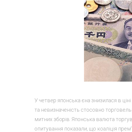
У четвер японська єна знизилася в ціні
та невизначеність стосовно торговельн
митних зборів. Японська валюта торгув
опитування показали, що коаліція прем'