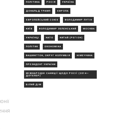
ПОЛІТИКА
РОСІЯ
УКРАЇНА
ДОНАЛЬД ТРАМП
ЄВРОПА
ЄВРОПЕЙСЬКИЙ СОЮЗ
ВОЛОДИМИР ПУТІН
КИЇВ
ВОЛОДИМИР ЗЕЛЕНСЬКИЙ
МОСКВА
УКРАЇНЦІ
НАТО
КИТАЙ (РЕГІОН)
ПОЛІТИК
ЕКОНОМІКА
ВАШИНГТОН, ОКРУГ КОЛУМБІЯ
НІМЕЧЧИНА
ПРЕЗИДЕНТ УКРАЇНИ
МІЖНАРОДНІ САНКЦІЇ ЩОДО РОСІЇ (2014—
ДОТЕПЕР)
БІЛИЙ ДІМ
онії
ення
у