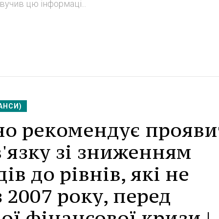
учив цю інформаці...
АНСИ)
но рекомендує прояв
в'язку зі зниженням
в до рівнів, які не
 2007 року, перед
ої фінансової кризи |