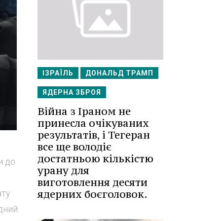
ІЗРАЇЛЬ
ДОНАЛЬД ТРАМП
ЯДЕРНА ЗБРОЯ
Війна з Іраном не
принесла очікуваних
результатів, і Тегеран
все ще володіє
достатньою кількістю
и до
урану для
виготовлення десяти
ядерних боєголовок.
ату
одний