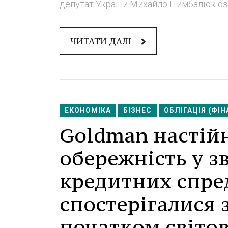
депутат України Михайло Цимбалюк озв
ЧИТАТИ ДАЛІ
ЕКОНОМІКА
БІЗНЕС
ОБЛІГАЦІЯ (ФІН
Goldman настій
обережність у з
кредитних спреді
спостерігалися з
початком світов