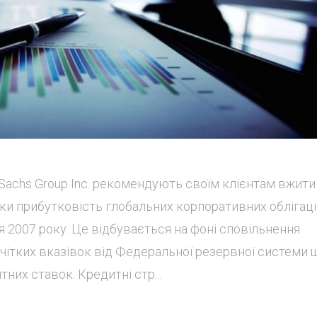
 Sachs Group Inc. рекомендують своїм клієнтам вжити
ьки прибутковість глобальних корпоративних облігац
я 2007 року. Це відбувається на фоні сповільнення
 чітких вказівок від Федеральної резервної системи 
их ставок. Кредитні стр...