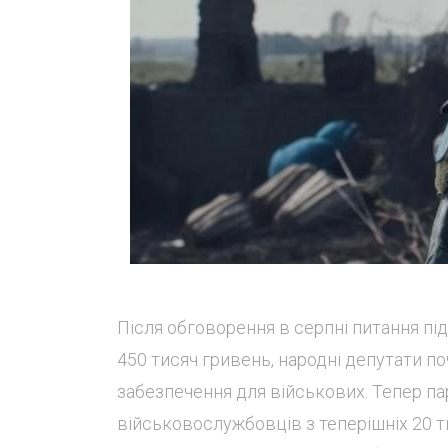
Після обговорення в серпні питання пі
450 тисяч гривень, народні депутати 
забезпечення для військових. Тепер п
військовослужбовців з теперішніх 20 т