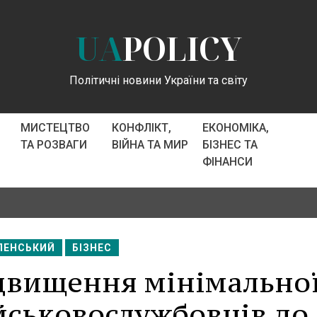
UA
POLICY
Політичні новини України та світу
МИСТЕЦТВО
КОНФЛІКТ,
ЕКОНОМІКА,
ТА РОЗВАГИ
ВІЙНА ТА МИР
БІЗНЕС ТА
ФІНАНСИ
ЛЕНСЬКИЙ
БІЗНЕС
двищення мінімально
йськовослужбовців до