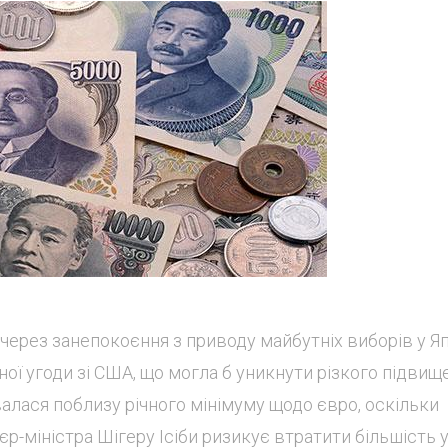
 через занепокоєння з приводу майбутніх виборів у Яп
ої угоди зі США, що могла б уникнути різкого підвищ
алася поблизу річного мінімуму щодо євро, оскільки
єр-міністра Шігеру Ісіби ризикує втратити більшість 