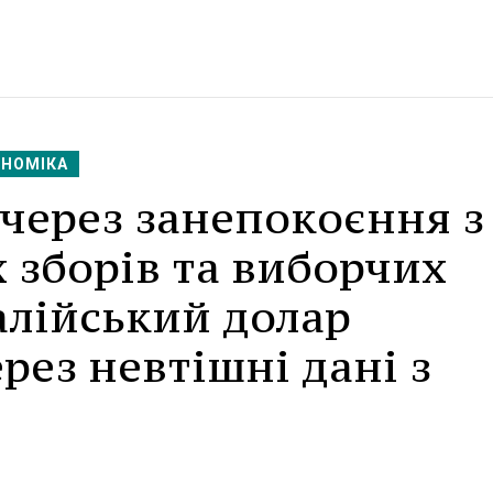
ОНОМІКА
через занепокоєння з
 зборів та виборчих
алійський долар
рез невтішні дані з