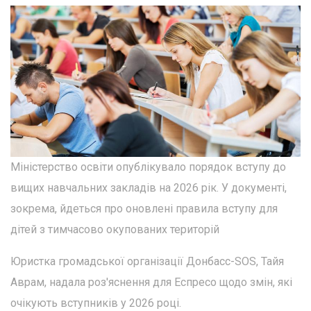
Міністерство освіти опублікувало порядок вступу до
вищих навчальних закладів на 2026 рік. У документі,
зокрема, йдеться про оновлені правила вступу для
дітей з тимчасово окупованих територій
Юристка громадської організації Донбасс-SOS, Тайя
Аврам, надала роз'яснення для Еспресо щодо змін, які
очікують вступників у 2026 році.