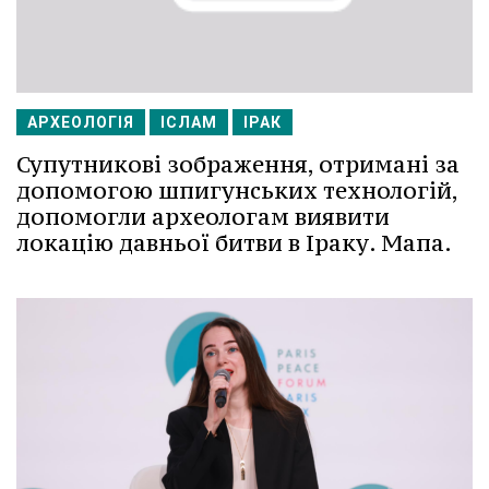
АРХЕОЛОГІЯ
ІСЛАМ
ІРАК
Супутникові зображення, отримані за
допомогою шпигунських технологій,
допомогли археологам виявити
локацію давньої битви в Іраку. Мапа.