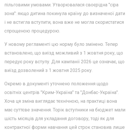
пільговими умовами. Утворювалася своєрідна "сіра
зона": якщо дитина покинула країну до визначеної дати
і не встигла вступити, вона вже не могла скористатися
спрощеною процедурою.
У новому регламенті цю норму було змінено. Тепер
встановлено, що виїзд можливий з 1 жовтня року, що
передує року вступу. Для кампанії 2026 це означає, що
виїзд дозволений з 1 жовтня 2025 року.
Окремо в документі уточнено положення щодо
освітніх центрів "Крим-Україна" та "Донбас-Україна".
Хоча ця зміна виглядає технічною, на практиці вона
має суттєве значення. Торік вступники на бюджет мали
шість місяців для укладання договору, тоді як для
контрактної форми навчання цей строк становив лише