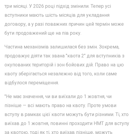
три місяці. У 2026 році підхід змінили. Тепер усі
вступники мають шість місяців для укладання
договору, а у разі поважних причин цей термін може
бути продовжений ще на пів року.
Частина механізмів залишилася без змін. Зокрема,
продовжує діяти так звана "квота 2" для вступників з
окупованих територій і зон бойових дій. Право на цю
квоту зберігається незалежно від того, коли саме
відбулося переміщення.
"Не має значення, чи ви виїхали до 1 жовтня, чи
пізніше — всі мають право на квоту. Проте умови
вступу в рамках цієї квоти можуть бути різними. Ті, хто
виїхав до 1 жовтня, повинні проходити НМТ для вступу
за квотою, тоді як ті, хто виїхав пізніше, можуть