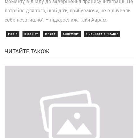
моменту від'їзду до завершення процесу інтеграції. Це
потрібно для того, щоб діти, прибуваючи, не відчували
себе незатишно", – підкреслила Тайя Аврам.
РОСІЯ
БЮДЖЕТ
ЮРИСТ
ДОКУМЕНТ
ВІЙСЬКОВА ОКУПАЦІЯ
ЧИТАЙТЕ ТАКОЖ