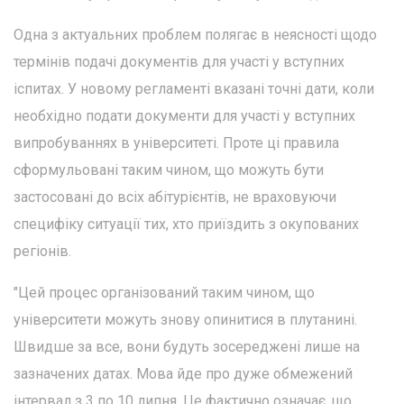
Одна з актуальних проблем полягає в неясності щодо
термінів подачі документів для участі у вступних
іспитах. У новому регламенті вказані точні дати, коли
необхідно подати документи для участі у вступних
випробуваннях в університеті. Проте ці правила
сформульовані таким чином, що можуть бути
застосовані до всіх абітурієнтів, не враховуючи
специфіку ситуації тих, хто приїздить з окупованих
регіонів.
"Цей процес організований таким чином, що
університети можуть знову опинитися в плутанині.
Швидше за все, вони будуть зосереджені лише на
зазначених датах. Мова йде про дуже обмежений
інтервал з 3 по 10 липня. Це фактично означає, що