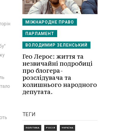
МІЖНАРОДНЕ ПРАВО
торін
ПАРЛАМЕНТ
ВОЛОДИМИР ЗЕЛЕНСЬКИЙ
бу"
ежу
Гео Лерос: життя та
незвичайні подробиці
про блогера-
розслідувача та
ль
колишнього народного
стало
депутата.
ТЕГИ
ють
ПОЛІТИКА
РОСІЯ
УКРАЇНА