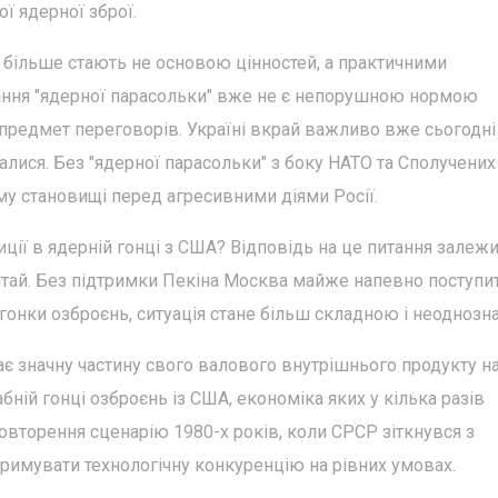
ої ядерної зброї.
 більше стають не основою цінностей, а практичними
ання "ядерної парасольки" вже не є непорушною нормою
 предмет переговорів. Україні вкрай важливо вже сьогодні
алися. Без "ядерної парасольки" з боку НАТО та Сполучених
му становищі перед агресивними діями Росії.
ції в ядерній гонці з США? Відповідь на це питання залежи
итай. Без підтримки Пекіна Москва майже напевно поступи
 гонки озброєнь, ситуація стане більш складною і неоднозн
є значну частину свого валового внутрішнього продукту н
абній гонці озброєнь із США, економіка яких у кілька разів
вторення сценарію 1980-х років, коли СРСР зіткнувся з
римувати технологічну конкуренцію на рівних умовах.