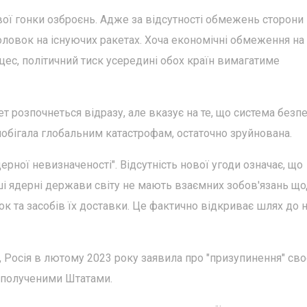
ої гонки озброєнь. Адже за відсутності обмежень сторони
ловок на існуючих ракетах. Хоча економічні обмеження на
ес, політичний тиск усередині обох країн вимагатиме
 розпочнеться відразу, але вказує на те, що система безпе
апобігала глобальним катастрофам, остаточно зруйнована.
ерної невизначеності". Відсутність нової угоди означає, що
ші ядерні держави світу не мають взаємних зобов'язань щ
к та засобів їх доставки. Це фактично відкриває шлях до 
, Росія в лютому 2023 року заявила про "призупинення" сво
Сполученими Штатами.