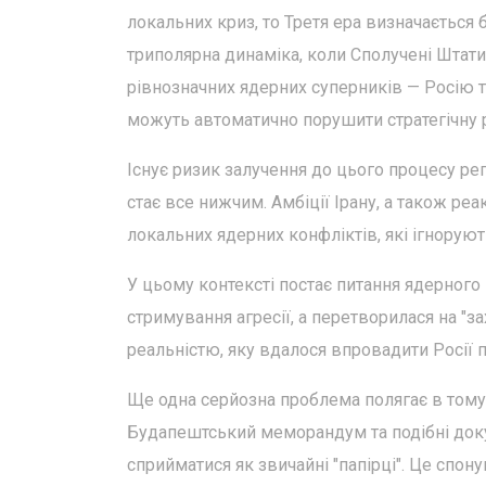
локальних криз, то Третя ера визначається
триполярна динаміка, коли Сполучені Штати
рівнозначних ядерних суперників — Росію та 
можуть автоматично порушити стратегічну 
Існує ризик залучення до цього процесу рег
стає все нижчим. Амбіції Ірану, а також ре
локальних ядерних конфліктів, які ігноруют
У цьому контексті постає питання ядерног
стримування агресії, а перетворилася на "з
реальністю, яку вдалося впровадити Росії пі
Ще одна серйозна проблема полягає в тому, 
Будапештський меморандум та подібні докум
сприйматися як звичайні "папірці". Це спо