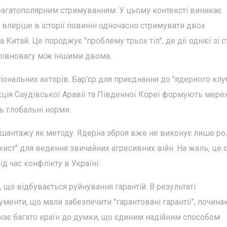
 багатополярним стримуванням. У цьому контексті виникає
 вперше в історії повинні одночасно стримувати двох
Китай. Це породжує "проблему трьох тіл", де дії однієї зі с
рівновагу між іншими двома.
іональних акторів. Бар'єр для приєднання до "ядерного клу
акція Саудівської Аравії та Південної Кореї формують мер
ь глобальні норми.
о шантажу як методу. Ядерна зброя вже не виконує лише ро
ахист" для ведення звичайних агресивних війн. На жаль, це 
д час конфлікту в Україні.
що відбувається руйнування гарантій. В результаті
енти, що мали забезпечити "гарантовані гарантії", почина
нукає багато країн до думки, що єдиним надійним способом