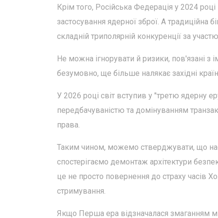
Крім того, Російська Федерація у 2024 роц
застосування ядерної зброї. А традиційна 
складній триполярній конкуренції за участ
Не можна ігнорувати й ризики, пов'язані з
безумовно, ще більше налякає західні краї
У 2026 році світ вступив у "третю ядерну 
передбачуваністю та домінуванням транзак
права.
Таким чином, можемо стверджувати, що на
спостерігаємо демонтаж архітектури безпек
це не просто повернення до страху часів Х
стримування.
Якщо Перша ера відзначалася змаганням м