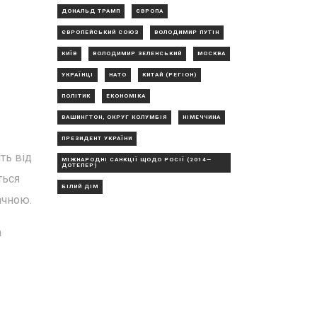
ДОНАЛЬД ТРАМП
ЄВРОПА
ЄВРОПЕЙСЬКИЙ СОЮЗ
ВОЛОДИМИР ПУТІН
КИЇВ
ВОЛОДИМИР ЗЕЛЕНСЬКИЙ
МОСКВА
УКРАЇНЦІ
НАТО
КИТАЙ (РЕГІОН)
ПОЛІТИК
ЕКОНОМІКА
ВАШИНГТОН, ОКРУГ КОЛУМБІЯ
НІМЕЧЧИНА
ПРЕЗИДЕНТ УКРАЇНИ
ть від
МІЖНАРОДНІ САНКЦІЇ ЩОДО РОСІЇ (2014—
ДОТЕПЕР)
ться
БІЛИЙ ДІМ
ачною.
а