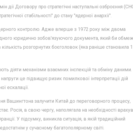
ін дії Договору про стратегічні наступальні озброєння (СНО
тегічної стабільності" до стану "ядерної анархії".
 ядерного контролю. Адже вперше з 1972 року між двома
дного юридично зобов'язуючого документа, який би обме
на кількість розгорнутих боєголовок (яка раніше становила 
ть діяти механізми взаємних інспекцій та обміну даними.
ї напруги це підвищує ризик помилкової інтерпретації дій
ої ескалації.
ння Вашингтона залучити Китай до переговорного процесу,
тає. Росія, в свою чергу, наполягала на необхідності враху
анції. У підсумку, виникла ситуація, в якій традиційний
достатнім у сучасному багатополярному світі.