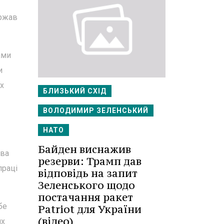
ержав
ами
и
х
БЛИЗЬКИЙ СХІД
ВОЛОДИМИР ЗЕЛЕНСЬКИЙ
НАТО
Байден виснажив
ква
резерви: Трамп дав
праці
відповідь на запит
Зеленського щодо
постачання ракет
бе
Patriot для України
(відео)
их