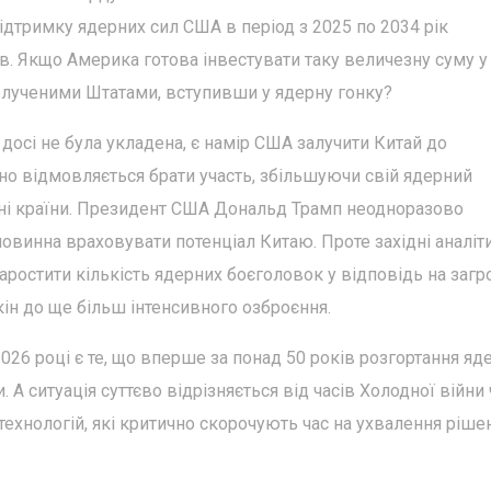
підтримку ядерних сил США в період з 2025 по 2034 рік
в. Якщо Америка готова інвестувати таку величезну суму 
полученими Штатами, вступивши у ядерну гонку?
досі не була укладена, є намір США залучити Китай до
но відмовляється брати участь, збільшуючи свій ядерний
ні країни. Президент США Дональд Трамп неодноразово
овинна враховувати потенціал Китаю. Проте західні аналіт
остити кількість ядерних боєголовок у відповідь на загр
кін до ще більш інтенсивного озброєння.
26 році є те, що вперше за понад 50 років розгортання яд
А ситуація суттєво відрізняється від часів Холодної війни
технологій, які критично скорочують час на ухвалення ріше