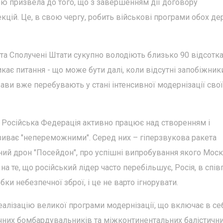
ою призвела до того, що з завершенням дії договору
екцій. Це, в свою чергу, робить військові програми обох д
 та Сполучені Штати сукупно володіють близько 90 відсотк
никає питання - що може бути далі, коли відсутні запобіжник
ви вже перебувають у стані інтенсивної модернізації свої
з Російська Федерація активно працює над створенням і
азиває "непереможними". Серед них – гіперзвукова ракета
дний дрон "Посейдон", про успішні випробування якого Мос
а те, що російський лідер часто перебільшує, Росія, в спів
ки небезпечної зброї, і це не варто ігнорувати.
еалізацію великої програми модернізації, що включає в се
ічних бомбардувальників та міжконтинентальних балістичн