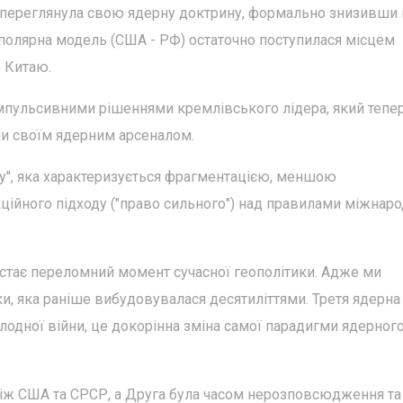
і переглянула свою ядерну доктрину, формально знизивши 
біполярна модель (США - РФ) остаточно поступилася місцем
ю Китаю.
 імпульсивними рішеннями кремлівського лідера, який тепер
ни своїм ядерним арсеналом.
еру", яка характеризується фрагментацією, меншою
ційного підходу ("право сильного") над правилами міжнар
стає переломний момент сучасної геополітики. Адже ми
и, яка раніше вибудовувалася десятиліттями. Третя ядерна 
олодної війни, це докорінна зміна самої парадигми ядерног
іж США та СРСР, а Друга була часом нерозповсюдження та