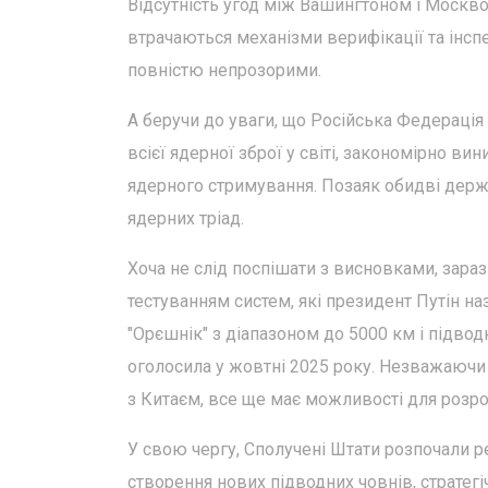
Відсутність угод між Вашингтоном і Москв
втрачаються механізми верифікації та інсп
повністю непрозорими.
А беручи до уваги, що Російська Федерація
всієї ядерної зброї у світі, закономірно ви
ядерного стримування. Позаяк обидві держа
ядерних тріад.
Хоча не слід поспішати з висновками, зара
тестуванням систем, які президент Путін н
"Орєшнік" з діапазоном до 5000 км і підво
оголосила у жовтні 2025 року. Незважаючи н
з Китаєм, все ще має можливості для розроб
У свою чергу, Сполучені Штати розпочали р
створення нових підводних човнів, стратег