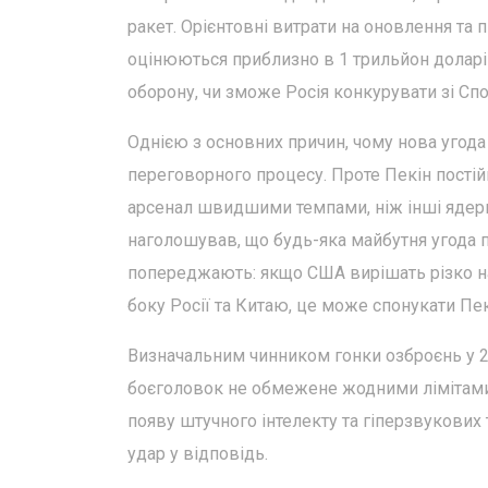
ракет. Орієнтовні витрати на оновлення та 
оцінюються приблизно в 1 трильйон доларі
оборону, чи зможе Росія конкурувати зі С
Однією з основних причин, чому нова угода 
переговорного процесу. Проте Пекін постій
арсенал швидшими темпами, ніж інші ядер
наголошував, що будь-яка майбутня угода п
попереджають: якщо США вирішать різко нар
боку Росії та Китаю, це може спонукати Пе
Визначальним чинником гонки озброєнь у 20
боєголовок не обмежене жодними лімітами. 
появу штучного інтелекту та гіперзвукових 
удар у відповідь.