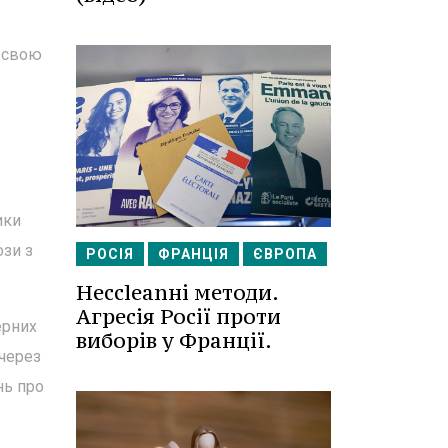
у свою
ики
ози з
РОСІЯ
ФРАНЦІЯ
ЄВРОПА
Несcleanні методи.
Агресія Росії проти
ерних
виборів у Франції.
 через
нь про