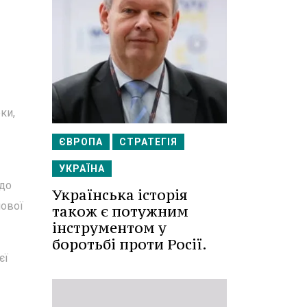
ки,
ЄВРОПА
СТРАТЕГІЯ
УКРАЇНА
одо
Українська історія
нової
також є потужним
інструментом у
боротьбі проти Росії.
єї