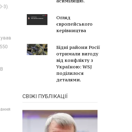
асиміляцію.
-3).
Огляд
європейського
керівництва
жував
1550
Бідні райони Росії
отримали вигоду
від конфлікту з
Україною: WSJ
 В
поділилося
деталями.
СВІЖІ ПУБЛІКАЦІЇ
вання