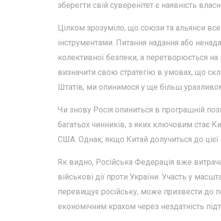
зберегти свій суверенітет є наявність власн
Цілком зрозуміло, що союзи та альянси все
інструментами. Питання надання або ненад
колективної безпеки, а перетворюється на
визначити свою стратегію в умовах, що скл
Штатів, ми опинимося у ще більш уразливо
Чи знову Росія опиниться в програшній пози
багатьох чинників, з яких ключовим стає К
США. Однак, якщо Китай долучиться до цієї
Як видно, Російська Федерація вже витрача
військові дії проти України. Участь у масшт
перевищує російську, може призвести до по
економічним крахом через нездатність підт