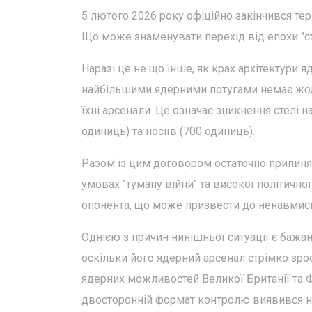
5 лютого 2026 року офіційно закінчився терм
Що може знаменувати перехід від епохи "стра
Наразі це не що інше, як крах архітектури
найбільшими ядерними потугами немає жо
їхні арсенали. Це означає зникнення стелі 
одиниць) та носіїв (700 одиниць).
Разом із цим договором остаточно припиняю
умовах "туману війни" та високої політично
опонента, що може призвести до ненавмисн
Однією з причин нинішньої ситуації є бажа
оскільки його ядерний арсенал стрімко зрос
ядерних можливостей Великої Британії та Фр
двосторонній формат контролю виявився не