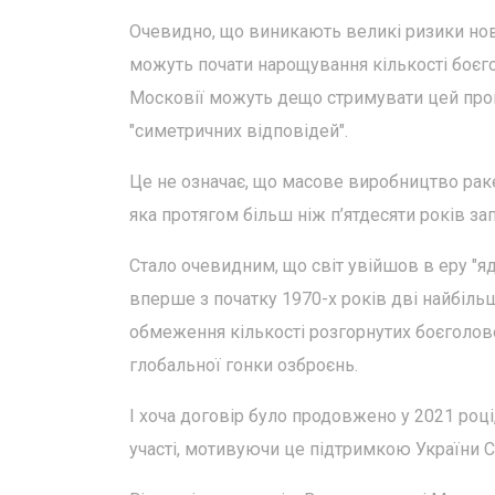
Очевидно, що виникають великі ризики нов
можуть почати нарощування кількості боєго
Московії можуть дещо стримувати цей проц
"симетричних відповідей".
Це не означає, що масове виробництво ракет
яка протягом більш ніж п’ятдесяти років з
Стало очевидним, що світ увійшов в еру "яд
вперше з початку 1970-х років дві найбіль
обмеження кількості розгорнутих боєголово
глобальної гонки озброєнь.
І хоча договір було продовжено у 2021 році
участі, мотивуючи це підтримкою України 