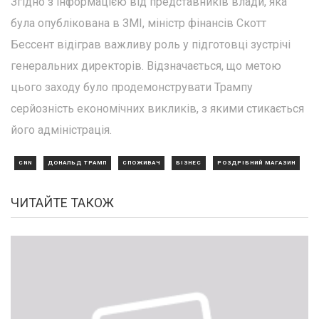
Згідно з інформацією від представників влади, яка
була опублікована в ЗМІ, міністр фінансів Скотт
Бессент відіграв важливу роль у підготовці зустрічі
генеральних директорів. Відзначається, що метою
цього заходу було продемонструвати Трампу
серйозність економічних викликів, з якими стикається
його адміністрація.
CNN
ДОНАЛЬД ТРАМП
СПОЖИВАЧ
БІЗНЕС
РОЗДРІБНИЙ МАГАЗИН
ЧИТАЙТЕ ТАКОЖ