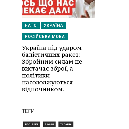
НАТО
УКРАЇНА
РОСІЙСЬКА МОВА
Україна під ударом
балістичних ракет:
Збройним силам не
вистачає зброї, а
політики
насолоджуються
відпочинком.
ТЕГИ
ПОЛІТИКА
РОСІЯ
УКРАЇНА