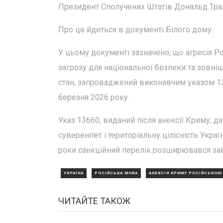
Президент Сполучених Штатів Дональд Трамп
Про це йдеться в документі Білого дому.
У цьому документі зазначено, що агресія Ро
загрозу для національної безпеки та зовні
стан, запроваджений виконавчим указом 136
березня 2026 року.
Указ 13660, виданий після анексії Криму, да
суверенітет і територіальну цілісність Укр
роки санкційний перелік розширювався за
УКРАЇНА
РОСІЙСЬКА МОВА
АНЕКСІЯ КРИМУ РОСІЙСЬКОЮ
ЧИТАЙТЕ ТАКОЖ