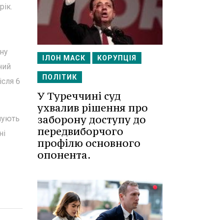
рік.
тну
ІЛОН МАСК
КОРУПЦІЯ
ний
ПОЛІТИК
ісля 6
У Туреччині суд
ухвалив рішення про
заборону доступу до
ушують
передвиборчого
ні
профілю основного
опонента.