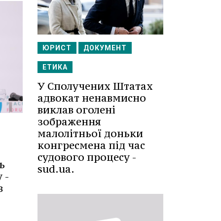
ЮРИСТ
ДОКУМЕНТ
ЕТИКА
У Сполучених Штатах
адвокат ненавмисно
виклав оголені
зображення
малолітньої доньки
конгресмена під час
судового процесу -
ь
sud.ua.
 -
в