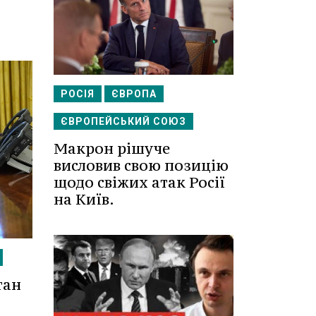
РОСІЯ
ЄВРОПА
ЄВРОПЕЙСЬКИЙ СОЮЗ
Макрон рішуче
висловив свою позицію
щодо свіжих атак Росії
на Київ.
тан