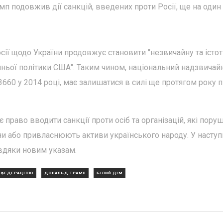
 подовжив дії санкцій, введених проти Росії, ще на один 
сії щодо України продовжує становити "незвичайну та істо
шньої політики США". Таким чином, національний надзвичай
60 у 2014 році, має залишатися в силі ще протягом року п
є право вводити санкції проти осіб та організацій, які пор
аїни або привласнюють активи українського народу. У наступ
вдяки новим указам.
 ФЕДЕРАЦІЄЮ
ДОНАЛЬД ТРАМП
БІЛИЙ ДІМ