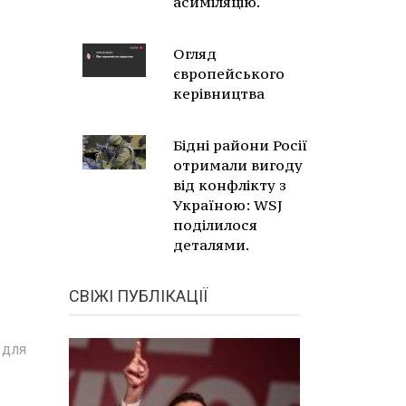
асиміляцію.
Огляд
європейського
керівництва
Бідні райони Росії
отримали вигоду
від конфлікту з
Україною: WSJ
поділилося
деталями.
СВІЖІ ПУБЛІКАЦІЇ
 для