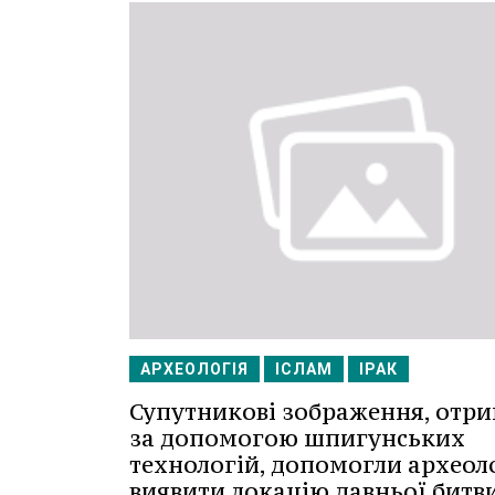
АРХЕОЛОГІЯ
ІСЛАМ
ІРАК
Супутникові зображення, отри
за допомогою шпигунських
технологій, допомогли археол
виявити локацію давньої битви