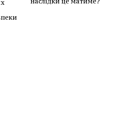
наслідки це матиме?
их
а
зпеки