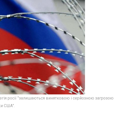
атегія росії "залишаються винятковою і серйозною загрозою
ки США".