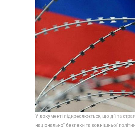
У документі підкреслюється, що дії та стр
національної безпеки та зовнішньої політи