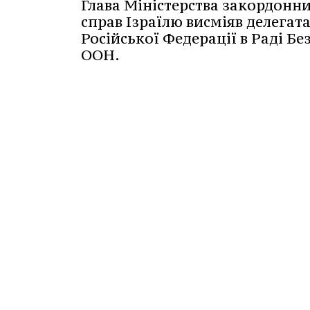
Глава Міністерства закордонн
справ Ізраїлю висміяв делегат
Російської Федерації в Раді Бе
ООН.