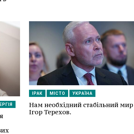
ІРАК
МІСТО
УКРАЇНА
Нам необхідний стабільний мир
ЕРГІЯ
Ігор Терехов.
я
вих