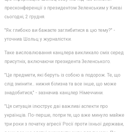
пресконференції з президентом Зеленським у Києві
сьогодні, 2 грудня.
"Як глибоко ви бажаєте заглибитися в цю тему?" -
уточнив Шольц у журналістки.
Таке висловлювання канцлера викликало сміх серед
присутніх, включаючи президента Зеленського.
"Це предмети, які беруть із собою в подорож. Те, що
слід змінити... нижня білизна та все інше, що може
знадобитися," - зазначив канцлер Німеччини.
"Ця ситуація ілюструє дві важливі аспекти про
українців. По-перше, попри те, що вже минуло майже
три роки з початку агресії Росії проти їхньої держави,