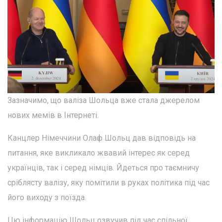
Зазначимо, що валіза Шольца вже стала джерелом
нових мемів в Інтернеті.
Канцлер Німеччини Олаф Шольц дав відповідь на
питання, яке викликало жвавий інтерес як серед
українців, так і серед німців. Йдеться про таємничу
сріблясту валізу, яку помітили в руках політика під час
його виходу з поїзда.
Цю інформацію Шольц озвучив під час спільної