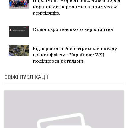
Парламент Норвегії вибачився перед
корінними народами за примусову
асиміляцію.
Огляд європейського керівництва
Бідні райони Росії отримали вигоду
від конфлікту з Україною: WSJ
поділилося деталями.
СВІЖІ ПУБЛІКАЦІЇ