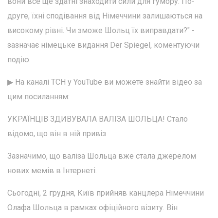
вони все ще здатні знаходити сили для гумору. По-
друге, їхні сподівання від Німеччини залишаються на
високому рівні. Чи зможе Шольц їх виправдати?" -
зазначає німецьке видання Der Spiegel, коментуючи
подію.
▶ На каналі ТСН у YouTube ви можете знайти відео за
цим посиланням:
УКРАЇНЦІВ ЗДИВУВАЛА ВАЛІЗА ШОЛЬЦА! Стало
відомо, що він в ній привіз
Зазначимо, що валіза Шольца вже стала джерелом
нових мемів в Інтернеті.
Сьогодні, 2 грудня, Київ прийняв канцлера Німеччини
Олафа Шольца в рамках офіційного візиту. Він