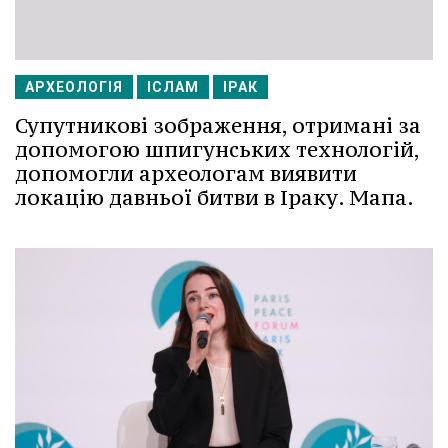
АРХЕОЛОГІЯ
ІСЛАМ
ІРАК
Супутникові зображення, отримані за
допомогою шпигунських технологій,
допомогли археологам виявити
локацію давньої битви в Іраку. Мапа.