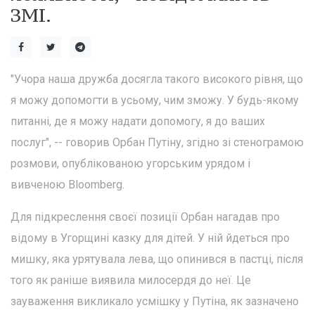
ЗМІ.
"Учора наша дружба досягла такого високого рівня, що
я можу допомогти в усьому, чим зможу. У будь-якому
питанні, де я можу надати допомогу, я до ваших
послуг", -- говорив Орбан Путіну, згідно зі стенограмою
розмови, опублікованою угорським урядом і
вивченою Bloomberg.
Для підкреслення своєї позиції Орбан нагадав про
відому в Угорщині казку для дітей. У ній йдеться про
мишку, яка урятувала лева, що опинився в пастці, після
того як раніше виявила милосердя до неї. Це
зауваження викликало усмішку у Путіна, як зазначено