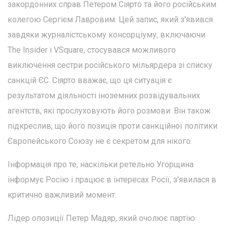
закордонних справ Петером Сіярто та його російським
колегою Сергієм Лавровим. Цей запис, який з'явився
завдяки журналістському консорціуму, включаючи
The Insider і VSquare, стосувався можливого
виключення сестри російського мільярдера зі списку
санкцій ЄС. Сіярто вважає, що ця ситуація є
результатом діяльності іноземних розвідувальних
агентств, які прослуховують його розмови. Він також
підкреслив, що його позиція проти санкційної політики
Європейського Союзу не є секретом для нікого.
Інформація про те, наскільки ретельно Угорщина
інформує Росію і працює в інтересах Росії, з'явилася в
критично важливий момент.
Лідер опозиції Петер Мадяр, який очолює партію