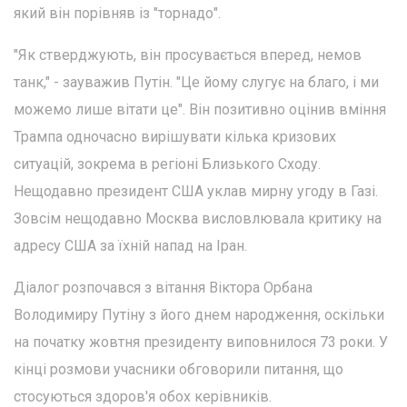
який він порівняв із "торнадо".
"Як стверджують, він просувається вперед, немов
танк," - зауважив Путін. "Це йому слугує на благо, і ми
можемо лише вітати це". Він позитивно оцінив вміння
Трампа одночасно вирішувати кілька кризових
ситуацій, зокрема в регіоні Близького Сходу.
Нещодавно президент США уклав мирну угоду в Газі.
Зовсім нещодавно Москва висловлювала критику на
адресу США за їхній напад на Іран.
Діалог розпочався з вітання Віктора Орбана
Володимиру Путіну з його днем народження, оскільки
на початку жовтня президенту виповнилося 73 роки. У
кінці розмови учасники обговорили питання, що
стосуються здоров'я обох керівників.