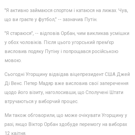
"Я активно займаюся спортом і катаюся на лижах. Чув,
що ви граєте у футбол," -- зазначив Путін.
"Я стараюся", -- відповів Орбан, чим викликав усмішки
у обох чоловіків. Після цього угорський прем'єр
висловив подяку Путіну і попрощався російською
мовою.
Сьогодні Угорщину відвідав віцепрезидент США Джей
Ді Венс. Петер Мадяр вже висловив свої заперечення
щодо його візиту, наголосивши, що Сполучені Штати
втручаються у виборчий процес.
Ми також обговорили, що може очікувати Угорщину у
разі, якщо Віктор Орбан здобуде перемогу на виборах
12 квітня.