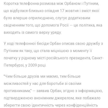
Коротка телефонна розмова між Орбаном і Путіним,
що відбулася близько опівдня 17 жовтня і зміст якої
було вперше оприлюднено, слугує додатковим
свідченням того, що допомога Росії -- це політика, яка
виходить із самого верху уряду.
У ході телефонної бесіди Орбан описав свою дружбу з
Путіним як таку, що стала міцнішою з моменту її
початку у рідному місті російського президента, Санкт-
Петербурзі, у 2009 році.
"Чим більше друзів ми маємо, тим більше
можливостей у нас для боротьби зі своїми
противниками," -- заявив Орбан, згідно з інформацією,
підтвердженою анонімним джерелом, яке побажало
зберегти свою ідентичність через конфіденційність