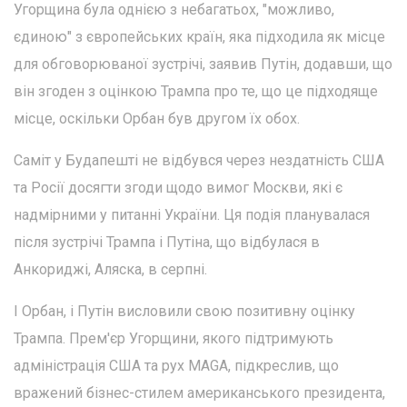
Угорщина була однією з небагатьох, "можливо,
єдиною" з європейських країн, яка підходила як місце
для обговорюваної зустрічі, заявив Путін, додавши, що
він згоден з оцінкою Трампа про те, що це підходяще
місце, оскільки Орбан був другом їх обох.
Саміт у Будапешті не відбувся через нездатність США
та Росії досягти згоди щодо вимог Москви, які є
надмірними у питанні України. Ця подія планувалася
після зустрічі Трампа і Путіна, що відбулася в
Анкориджі, Аляска, в серпні.
І Орбан, і Путін висловили свою позитивну оцінку
Трампа. Прем'єр Угорщини, якого підтримують
адміністрація США та рух MAGA, підкреслив, що
вражений бізнес-стилем американського президента,