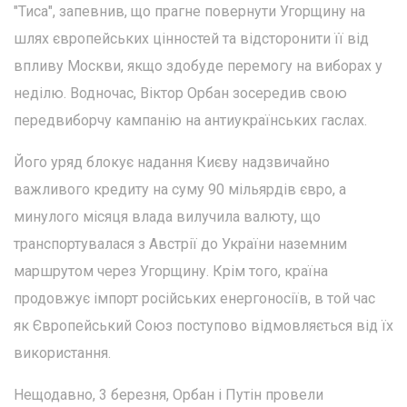
"Тиса", запевнив, що прагне повернути Угорщину на
шлях європейських цінностей та відсторонити її від
впливу Москви, якщо здобуде перемогу на виборах у
неділю. Водночас, Віктор Орбан зосередив свою
передвиборчу кампанію на антиукраїнських гаслах.
Його уряд блокує надання Києву надзвичайно
важливого кредиту на суму 90 мільярдів євро, а
минулого місяця влада вилучила валюту, що
транспортувалася з Австрії до України наземним
маршрутом через Угорщину. Крім того, країна
продовжує імпорт російських енергоносіїв, в той час
як Європейський Союз поступово відмовляється від їх
використання.
Нещодавно, 3 березня, Орбан і Путін провели