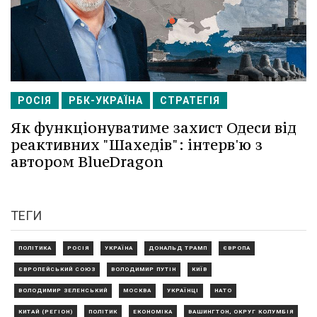
РОСІЯ
РБК-УКРАЇНА
СТРАТЕГІЯ
Як функціонуватиме захист Одеси від
реактивних "Шахедів": інтерв'ю з
автором BlueDragon
ТЕГИ
ПОЛІТИКА
РОСІЯ
УКРАЇНА
ДОНАЛЬД ТРАМП
ЄВРОПА
ЄВРОПЕЙСЬКИЙ СОЮЗ
ВОЛОДИМИР ПУТІН
КИЇВ
ВОЛОДИМИР ЗЕЛЕНСЬКИЙ
МОСКВА
УКРАЇНЦІ
НАТО
КИТАЙ (РЕГІОН)
ПОЛІТИК
ЕКОНОМІКА
ВАШИНГТОН, ОКРУГ КОЛУМБІЯ