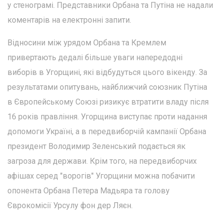
у стенограмі. Представники Орбана та Путіна не надали
коментарів на електронні запити.
Відносини між урядом Орбана та Кремлем
привертають дедалі більше уваги напередодні
виборів в Угорщині, які відбудуться цього вікенду. За
результатами опитувань, найближчий союзник Путіна
в Європейському Союзі ризикує втратити владу після
16 років правління. Угорщина виступає проти надання
допомоги Україні, а в передвиборчій кампанії Орбана
президент Володимир Зеленський подається як
загроза для держави. Крім того, на передвиборчих
афішах серед "ворогів" Угорщини можна побачити
опонента Орбана Петера Мадьяра та голову
Єврокомісії Урсулу фон дер Ляєн.