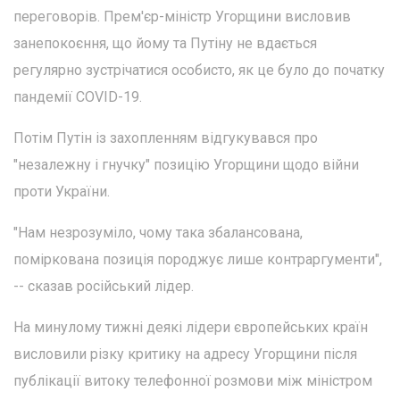
переговорів. Прем'єр-міністр Угорщини висловив
занепокоєння, що йому та Путіну не вдається
регулярно зустрічатися особисто, як це було до початку
пандемії COVID-19.
Потім Путін із захопленням відгукувався про
"незалежну і гнучку" позицію Угорщини щодо війни
проти України.
"Нам незрозуміло, чому така збалансована,
поміркована позиція породжує лише контраргументи",
-- сказав російський лідер.
На минулому тижні деякі лідери європейських країн
висловили різку критику на адресу Угорщини після
публікації витоку телефонної розмови між міністром