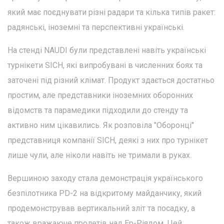
який має поєднувати різні радари та кілька типів ракет:
радянські, іноземні та перспективні українські.
На стенді NAUDI були представлені навіть українські
турнікети SICH, які випробувані в численних боях та
заточені під різний клімат. Продукт здається достатньо
простим, але представники іноземних оборонних
відомств та парамедики підходили до стенду та
активно ним цікавились. Як розповіла "Оборонці"
представниця компанії SICH, деякі з них про турнікет
лише чули, але ніколи навіть не тримали в руках.
Вершиною заходу стала демонстрація українського
безпілотника PD-2 на відкритому майданчику, який
продемонстрував вертикальний зліт та посадку, а
також вражаюче пролетів над Ер-Ріядом. Цей