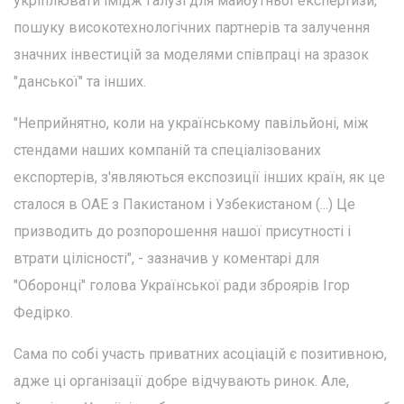
укріплювати імідж галузі для майбутньої експертизи,
пошуку високотехнологічних партнерів та залучення
значних інвестицій за моделями співпраці на зразок
"данської" та інших.
"Неприйнятно, коли на українському павільйоні, між
стендами наших компаній та спеціалізованих
експортерів, з'являються експозиції інших країн, як це
сталося в ОАЕ з Пакистаном і Узбекистаном (...) Це
призводить до розпорошення нашої присутності і
втрати цілісності", - зазначив у коментарі для
"Оборонці" голова Української ради зброярів Ігор
Федірко.
Сама по собі участь приватних асоціацій є позитивною,
адже ці організації добре відчувають ринок. Але,