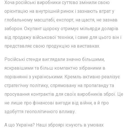
Хоча російські виробники суттєво змінили свою
орієнтацію на внутрішній ринок і зазнають втрат у
глобальному масштабі, експорт, на щастя, не зазнав
заборон. Окупант щороку отримує мільярди доларів
від продажу військової техніки, і саме для цього він і
представляє свою продукцію на виставках.
Російські стенди виглядали значно більшими,
яскравішими та більш компактно зібраними в
порівнянні з українськими. Кремль активно реалізує
стратегічну політику, спрямовану на пропаганду та
просування контрактів для своїх виробників зброї. Це
не лише про фінансові вигоди від війни, а й про
здобуття геополітичного впливу.
А що Україна? Наші зброярі існують в умовах