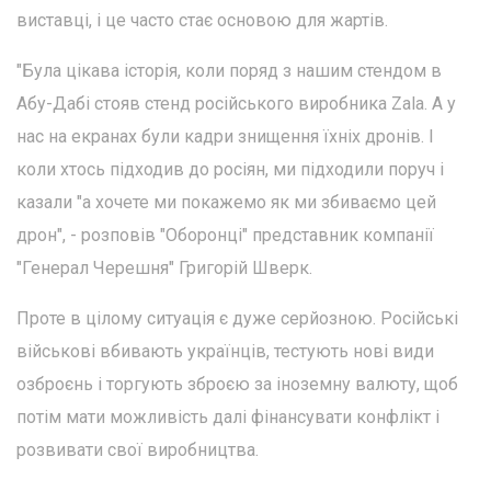
виставці, і це часто стає основою для жартів.
"Була цікава історія, коли поряд з нашим стендом в
Абу-Дабі стояв стенд російського виробника Zala. А у
нас на екранах були кадри знищення їхніх дронів. І
коли хтось підходив до росіян, ми підходили поруч і
казали "а хочете ми покажемо як ми збиваємо цей
дрон", - розповів "Оборонці" представник компанії
"Генерал Черешня" Григорій Шверк.
Проте в цілому ситуація є дуже серйозною. Російські
військові вбивають українців, тестують нові види
озброєнь і торгують зброєю за іноземну валюту, щоб
потім мати можливість далі фінансувати конфлікт і
розвивати свої виробництва.