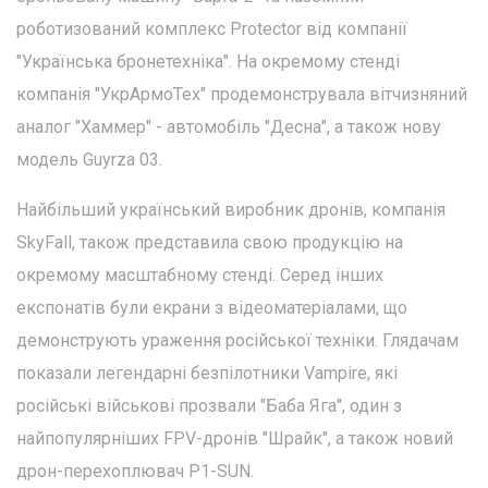
роботизований комплекс Protector від компанії
"Українська бронетехніка". На окремому стенді
компанія "УкрАрмоТех" продемонструвала вітчизняний
аналог "Хаммер" - автомобіль "Десна", а також нову
модель Guyrza 03.
Найбільший український виробник дронів, компанія
SkyFall, також представила свою продукцію на
окремому масштабному стенді. Серед інших
експонатів були екрани з відеоматеріалами, що
демонструють ураження російської техніки. Глядачам
показали легендарні безпілотники Vampire, які
російські військові прозвали "Баба Яга", один з
найпопулярніших FPV-дронів "Шрайк", а також новий
дрон-перехоплювач P1-SUN.