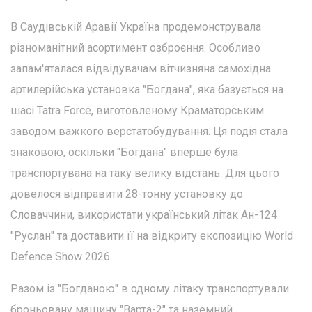
В Саудівській Аравії Україна продемонструвала
різноманітний асортимент озброєння. Особливо
запам'яталася відвідувачам вітчизняна самохідна
артилерійська установка "Богдана", яка базується на
шасі Tatra Force, виготовленому Краматорським
заводом важкого верстатобудування. Ця подія стала
знаковою, оскільки "Богдана" вперше була
транспортувана на таку велику відстань. Для цього
довелося відправити 28-тонну установку до
Словаччини, використати український літак Ан-124
"Руслан" та доставити її на відкриту експозицію World
Defence Show 2026.
Разом із "Богданою" в одному літаку транспортували
броньовану машину "Варта-2" та наземний