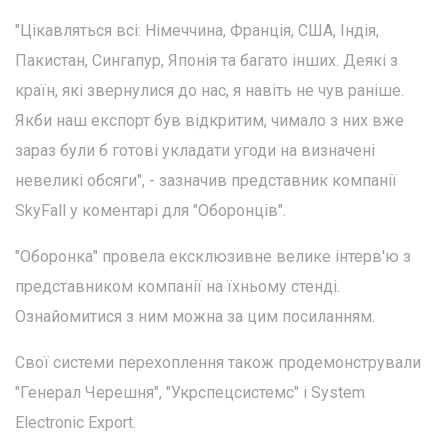
"Цікавляться всі: Німеччина, Франція, США, Індія,
Пакистан, Сингапур, Японія та багато інших. Деякі з
країн, які звернулися до нас, я навіть не чув раніше.
Якби наш експорт був відкритим, чимало з них вже
зараз були б готові укладати угоди на визначені
невеликі обсяги", - зазначив представник компанії
SkyFall у коментарі для "Оборонців".
"Оборонка" провела ексклюзивне велике інтерв'ю з
представником компанії на їхньому стенді.
Ознайомитися з ним можна за цим посиланням.
Свої системи перехоплення також продемонстрували
"Генерал Черешня", "Укрспецсистемс" і System
Electronic Export.