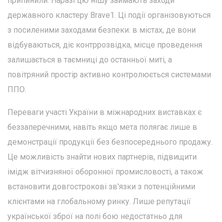
припинили. Наразі цю нішу займають заходи
державного кластеру Brave1. Ці події організовуються
з посиленими заходами безпеки: в містах, де вони
відбуваються, діє контррозвідка, місце проведення
залишається в таємниці до останньої миті, а
повітряний простір активно контролюється системами
ППО.
Переваги участі України в міжнародних виставках є
беззаперечними, навіть якщо мета полягає лише в
демонстрації продукції без безпосереднього продажу.
Це можливість знайти нових партнерів, підвищити
імідж вітчизняної оборонної промисловості, а також
встановити довгострокові зв'язки з потенційними
клієнтами на глобальному ринку. Лише репутації
української зброї на полі бою недостатньо для