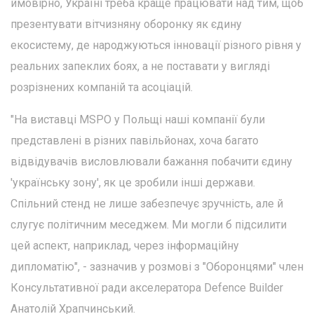
ймовірно, Україні треба краще працювати над тим, щоб
презентувати вітчизняну оборонку як єдину
екосистему, де народжуються інновації різного рівня у
реальних запеклих боях, а не поставати у вигляді
розрізнених компаній та асоціацій.
"На виставці MSPO у Польщі наші компанії були
представлені в різних павільйонах, хоча багато
відвідувачів висловлювали бажання побачити єдину
'українську зону', як це зробили інші держави.
Спільний стенд не лише забезпечує зручність, але й
слугує політичним меседжем. Ми могли б підсилити
цей аспект, наприклад, через інформаційну
дипломатію", - зазначив у розмові з "Оборонцями" член
Консультативної ради акселератора Defence Builder
Анатолій Храпчинський.