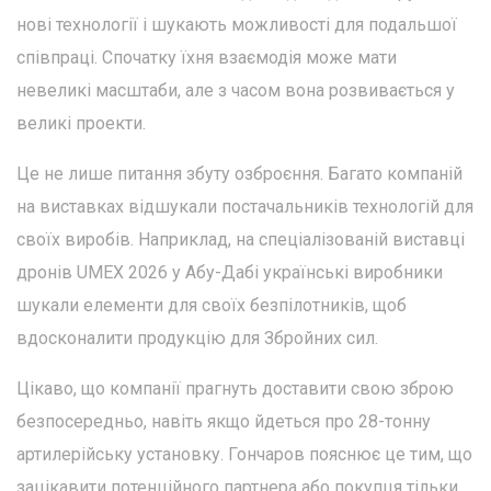
нові технології і шукають можливості для подальшої
співпраці. Спочатку їхня взаємодія може мати
невеликі масштаби, але з часом вона розвивається у
великі проекти.
Це не лише питання збуту озброєння. Багато компаній
на виставках відшукали постачальників технологій для
своїх виробів. Наприклад, на спеціалізованій виставці
дронів UMEX 2026 у Абу-Дабі українські виробники
шукали елементи для своїх безпілотників, щоб
вдосконалити продукцію для Збройних сил.
Цікаво, що компанії прагнуть доставити свою зброю
безпосередньо, навіть якщо йдеться про 28-тонну
артилерійську установку. Гончаров пояснює це тим, що
зацікавити потенційного партнера або покупця тільки