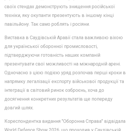
своїх стендах демонструють знищення російської
техніки, яку окупанти презентують в іншому кінці
павільйону. Так само роблять і росіяни.
Виставка в Саудівській Аравії стала важливою віхою
для української оборонної промисловості,
підтверджуючи готовність наших компаній
презентувати свої можливості на міжнародній арені.
Одночасно з цією подією уряд розпочав перші кроки в
напрямку легалізації експорту військової продукції та
інтеграції в світовий ринок озброєнь, хоча до
досягнення конкретних результатів ще попереду
довгий шлях.
Кореспондентка видання "Оборонна Справа" відвідала
World Defence Show 2026, що проходив у Саудівській