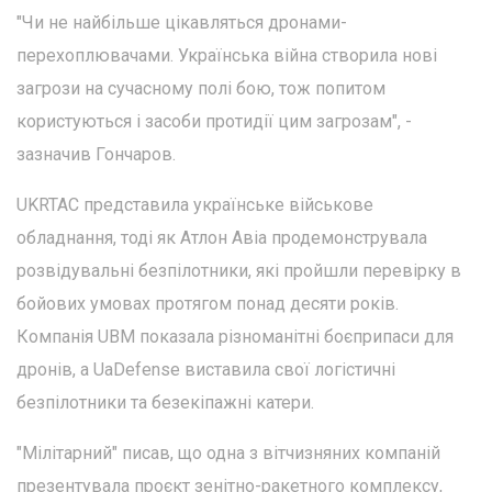
"Чи не найбільше цікавляться дронами-
перехоплювачами. Українська війна створила нові
загрози на сучасному полі бою, тож попитом
користуються і засоби протидії цим загрозам", -
зазначив Гончаров.
UKRTAC представила українське військове
обладнання, тоді як Атлон Авіа продемонструвала
розвідувальні безпілотники, які пройшли перевірку в
бойових умовах протягом понад десяти років.
Компанія UBM показала різноманітні боєприпаси для
дронів, а UaDefense виставила свої логістичні
безпілотники та безекіпажні катери.
"Мілітарний" писав, що одна з вітчизняних компаній
презентувала проєкт зенітно-ракетного комплексу,