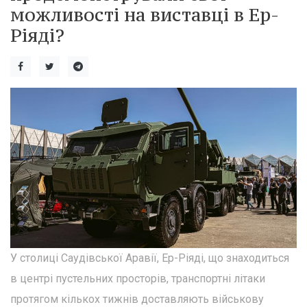
можливості на виставці в Ер-
Ріяді?
У столиці Саудівської Аравії, Ер-Ріяді, що знаходиться
в центрі пустельних просторів, транспортні літаки
протягом кількох тижнів доставляють військову