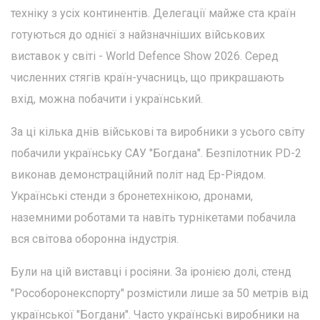
техніку з усіх континентів. Делегації майже ста країн
готуються до однієї з найзначніших військових
виставок у світі - World Defence Show 2026. Серед
численних стягів країн-учасниць, що прикрашають
вхід, можна побачити і український.
За ці кілька днів військові та виробники з усього світу
побачили українську САУ "Богдана". Безпілотник PD-2
виконав демонстраційний політ над Ер-Ріядом.
Українські стенди з бронетехнікою, дронами,
наземними роботами та навіть турнікетами побачила
вся світова оборонна індустрія.
Були на цій виставці і росіяни. За іронією долі, стенд
"Рособоронекспорту" розмістили лише за 50 метрів від
української "Богдани". Часто українські виробники на