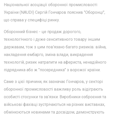
Національної асоціації оборонної промисловості
України (NAUDI) Сергій Гончаров пояснив "Оборонці",
що справа у специфіці ринку.
Оборонний бізнес - це продаж дорогого,
технологічного і дуже сенситивного товару іншим
державам, тож з цим пов'язано багато ризиків: війна,
накладення ембарго, зміна влади, викрадення
технологій, ризик натрапити на афериста, ненадійного
підрядника або ж "посередника" з ворожої країни.
Саме з цієї причини, як зазначає Гончаров, у секторі
оборонної промисловості важливу роль відіграють
особисті стосунки та зв’язки. Виробники озброєння та
військові фахівці зустрічаються на різних виставках,
обмінюються новинами та досвідом, демонструють