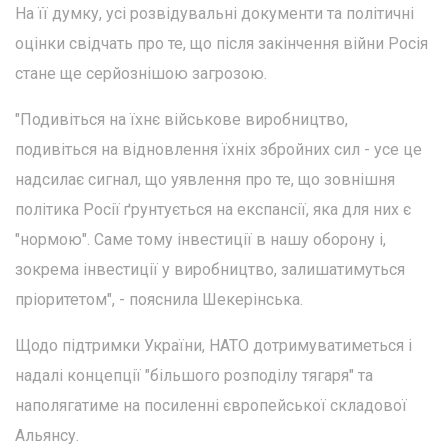
На її думку, усі розвідувальні документи та політичні
оцінки свідчать про те, що після закінчення війни Росія
стане ще серйознішою загрозою.
"Подивіться на їхнє військове виробництво,
подивіться на відновлення їхніх збройних сил - усе це
надсилає сигнал, що уявлення про те, що зовнішня
політика Росії ґрунтується на експансії, яка для них є
"нормою". Саме тому інвестиції в нашу оборону і,
зокрема інвестиції у виробництво, залишатимуться
пріоритетом", - пояснила Шекерінська.
Щодо підтримки України, НАТО дотримуватиметься і
надалі концепції "більшого розподілу тягаря" та
наполягатиме на посиленні європейської складової
Альянсу.