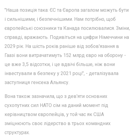
"Наша позиція така: ЄС та Європа загалом можуть бути
і сильнішими, і безпечнішими. Нам потрібно, щоб
європейські союзники та Канада посилювалися. Зміни,
справді, вражають. Подивіться на цифри Німеччини на
2029 рік. На шість років раніше від зобов'язання в
Гаазі вони витрачатимуть 152 млрд євро на оборону -
це вже 3,5 відсотки, і це вдвічі більше, ніж вони
інвестували в безпеку у 2021 році", - деталізувала
заступниця генсека Альянсу.
Вона також зазначила, що з дев'яти основних
сухопутних сил НАТО сім на даний момент під
керівництвом європейців, у той час як США
зміцнюють своє лідерство в трьох командних
структурах.