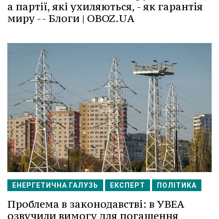
а партії, які ухиляються, - як гарантія
миру -- Блоги | OBOZ.UA
ЕНЕРГЕТИЧНА ГАЛУЗЬ
ЕКСПЕРТ
ПОЛІТИКА
Проблема в законодавстві: в УВЕА
озвучили вимогу для погашення