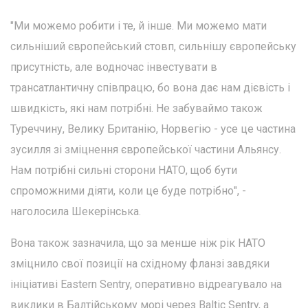
"Ми можемо робити і те, й інше. Ми можемо мати
сильніший європейський стовп, сильнішу європейську
присутність, але водночас інвестувати в
трансатлантичну співпрацю, бо вона дає нам дієвість і
швидкість, які нам потрібні. Не забуваймо також
Туреччину, Велику Британію, Норвегію - усе це частина
зусилля зі зміцнення європейської частини Альянсу.
Нам потрібні сильні сторони НАТО, щоб бути
спроможними діяти, коли це буде потрібно", -
наголосила Шекерінська.
Вона також зазначила, що за менше ніж рік НАТО
зміцнило свої позиції на східному фланзі завдяки
ініціативі Eastern Sentry, оперативно відреагувало на
виклики в Балтійському морі через Baltic Sentry, а