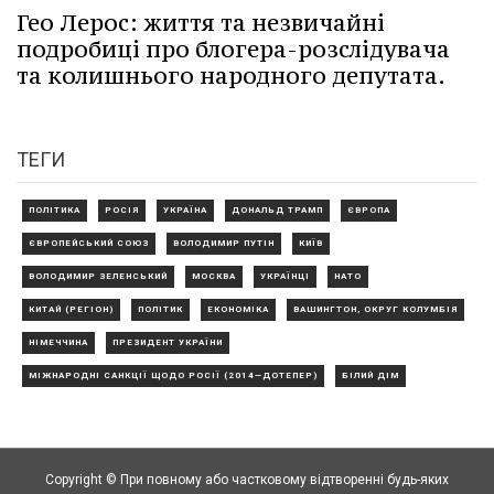
Гео Лерос: життя та незвичайні
подробиці про блогера-розслідувача
та колишнього народного депутата.
ТЕГИ
ПОЛІТИКА
РОСІЯ
УКРАЇНА
ДОНАЛЬД ТРАМП
ЄВРОПА
ЄВРОПЕЙСЬКИЙ СОЮЗ
ВОЛОДИМИР ПУТІН
КИЇВ
ВОЛОДИМИР ЗЕЛЕНСЬКИЙ
МОСКВА
УКРАЇНЦІ
НАТО
КИТАЙ (РЕГІОН)
ПОЛІТИК
ЕКОНОМІКА
ВАШИНГТОН, ОКРУГ КОЛУМБІЯ
НІМЕЧЧИНА
ПРЕЗИДЕНТ УКРАЇНИ
МІЖНАРОДНІ САНКЦІЇ ЩОДО РОСІЇ (2014—ДОТЕПЕР)
БІЛИЙ ДІМ
Copyright © При повному або частковому відтворенні будь-яких