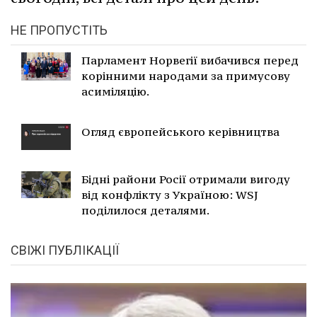
НЕ ПРОПУСТІТЬ
Парламент Норвегії вибачився перед
корінними народами за примусову
асиміляцію.
Огляд європейського керівництва
Бідні райони Росії отримали вигоду
від конфлікту з Україною: WSJ
поділилося деталями.
СВІЖІ ПУБЛІКАЦІЇ