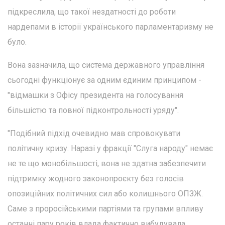
підкреслила, що такої нездатності до роботи
нардепами в історії українського парламентаризму не
було.
Вона зазначила, що система державного управління
сьогодні функціонує за одним єдиним принципом -
"відмашки з Офісу президента на голосування
більшістю та повної підконтрольності уряду".
"Подібний підхід очевидно мав спровокувати
політичну кризу. Наразі у фракції "Слуга народу" немає
не те що монобільшості, вона не здатна забезпечити
підтримку жодного законопроєкту без голосів
опозиційних політичних сил або колишнього ОПЗЖ.
Саме з проросійськими партіями та групами впливу
останні пару років влада фактично вибудувала