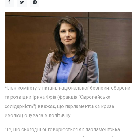
Член комітету з питань національної безпеки, оборони
та розвідки Ірина Фріз (фракція "Європейська
солідарність") вважає, що парламентська криза
еволюціонувала в політичну.
"Те, що сьогодні обговорюється як парламентська