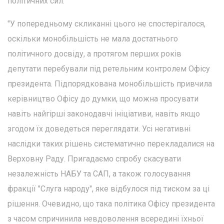
політичних сил.
"У попередньому скликанні цього не спостерігалося,
оскільки монобільшість не мала достатнього
політичного досвіду, а протягом перших років
депутати перебували під ретельним контролем Офісу
президента. Підпорядкована монобільшість привчила
керівництво Офісу до думки, що можна просувати
навіть найгірші законодавчі ініціативи, навіть якщо
згодом їх доведеться переглядати. Усі негативні
наслідки таких рішень систематично перекладалися на
Верховну Раду. Пригадаємо спробу скасувати
незалежність НАБУ та САП, а також голосування
фракції "Слуга народу", яке відбулося під тиском за ці
рішення. Очевидно, що така політика Офісу президента
з часом спричинила невдоволення всередині їхньої