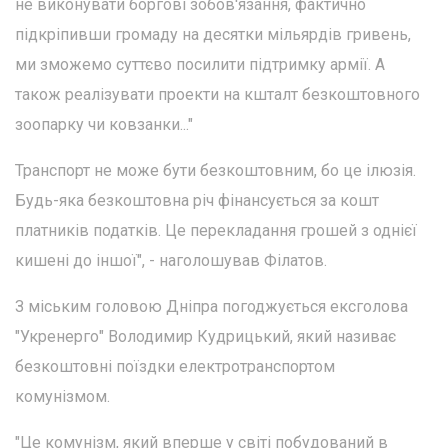
не виконувати боргові зобов'язання, фактично
підкріпивши громаду на десятки мільярдів гривень,
ми зможемо суттєво посилити підтримку армії. А
також реалізувати проекти на кшталт безкоштовного
зоопарку чи ковзанки..."
Транспорт не може бути безкоштовним, бо це ілюзія.
Будь-яка безкоштовна річ фінансується за кошт
платників податків. Це перекладання грошей з однієї
кишені до іншої", - наголошував Філатов.
З міським головою Дніпра погоджується ексголова
"Укренерго" Володимир Кудрицький, який називає
безкоштовні поїздки електротранспортом
комунізмом.
"Це комунізм, який вперше у світі побудований в