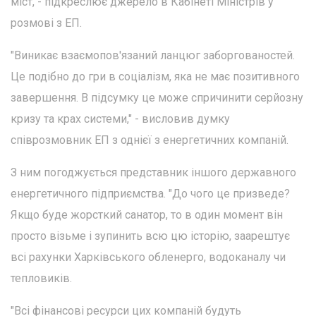
міст, - підкреслює джерело в Кабінеті Міністрів у
розмові з ЕП.
"Виникає взаємопов'язаний ланцюг заборгованостей.
Це подібно до гри в соціалізм, яка не має позитивного
завершення. В підсумку це може спричинити серйозну
кризу та крах системи," - висловив думку
співрозмовник ЕП з однієї з енергетичних компаній.
З ним погоджується представник іншого державного
енергетичного підприємства. "До чого це призведе?
Якщо буде жорсткий санатор, то в один момент він
просто візьме і зупинить всю цю історію, заарештує
всі рахунки Харківського обленерго, водоканалу чи
тепловиків.
"Всі фінансові ресурси цих компаній будуть