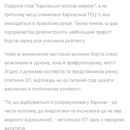
Лідером став "Харківські теплові мережі", а на
третьому місці опинилася Харківська ТЕЦ-5, яка
знаходиться в приватних руках. Таким чином, ці два
підприємства демонструють найбільший приріст
боргів серед усіх учасників рейтингу.
Чому ж виникнення настільки великих боргів стало
можливим в одному, хоча й прифронтовому, місті?
Згідно з думками експертів та представників ринку,
опитаних ЕП, відповідь на це питання слід шукати
виключно в політичному контексті.
"Те, що відбувається із розрахунками у Харкові - це
чиста політика, до енергетики чи економіки це не має
жодного відношення", - наголошує ЕП один з народних
депутатів.