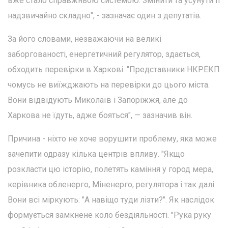
вже стало справжньою системою. Змінити та усунути її
надзвичайно складно", - зазначає один з депутатів.
За його словами, незважаючи на великі
заборгованості, енергетичний регулятор, здається,
обходить перевірки в Харкові. "Представники НКРЕКП
чомусь не виїжджають на перевірки до цього міста.
Вони відвідують Миколаїв і Запоріжжя, але до
Харкова не їдуть, адже бояться", — зазначив він.
Причина - ніхто не хоче ворушити проблему, яка може
зачепити одразу кілька центрів впливу. "Якщо
розкласти цю історію, полетять каміння у город мера,
керівника обленерго, Міненерго, регулятора і так далі.
Вони всі міркують: "А навіщо туди лізти?". Як наслідок
формується замкнене коло бездіяльності. "Рука руку