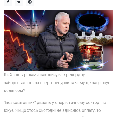
Як Харків роками накопичував рекордну
заборгованість за енергоресурси та чому це загрожує
колапсом?
"Безкоштовних" рішень у енергетичному секторі не
існує. Якщо хтось сьогодні не здійснює оплату, то