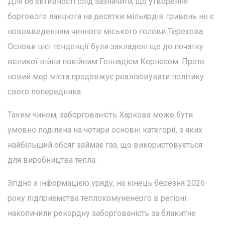
Для об'єктивності слід зазначити, що утворення
боргового ланцюга на десятки мільярдів гривень не є
нововведенням чинного міського голови Терехова.
Основи цієї тенденції були закладені ще до початку
великої війни покійним Геннадієм Кернесом. Проте
новий мер міста продовжує реалізовувати політику
свого попередника.
Таким чином, заборгованість Харкова може бути
умовно поділена на чотири основні категорії, з яких
найбільший обсяг займає газ, що використовується
для виробництва тепла.
Згідно з інформацією уряду, на кінець березня 2026
року підприємства теплокомуненерго в регіоні
накопичили рекордну заборгованість за блакитне