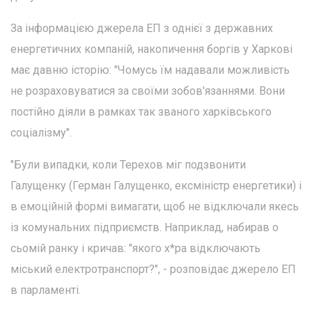
За інформацією джерела ЕП з однієї з державних
енергетичних компаній, накопичення боргів у Харкові
має давню історію: "Чомусь їм надавали можливість
не розраховуватися за своїми зобов'язаннями. Вони
постійно діяли в рамках так званого харківського
соціалізму".
"Були випадки, коли Терехов міг подзвонити
Галущенку (Герман Галущенко, ексміністр енергетики) і
в емоційній формі вимагати, щоб не відключали якесь
із комунальних підприємств. Наприклад, набирав о
сьомій ранку і кричав: "якого х*ра відключають
міський електротранспорт?", - розповідає джерело ЕП
в парламенті.