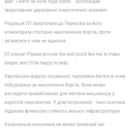
миє", і ніхто не хоче туди лізти", - розповідає
представник державної енергетичної компанії.
Редакція ЕП зверталася до Терехова за його
коментарем стосовно накопичених боргів, проте
зв'язатися з ним не вдалося.
Of course! Please provide the text you'd like me to make
unique, and I'll be happy to help.
Харківська модель соціальної підтримки багато в чому
побудована на накопиченні боргів. Вона може
виглядати привабливою для частини мешканців у
короткій перспективі. У довгостроковій - така політика
підриває фінансову стійкість міської інфраструктури.
Комунальна економіка не може тривалий час