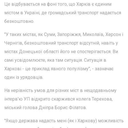
Це відбувається на фоні того, що Харків є єдиним
містом в Україні, де громадський транспорт надається
безкоштовно.
"У таких містах, як Суми, Запоріжжя, Миколаїв, Херсон і
Чернігів, безкоштовний транспорт відсутній, навіть у
містах Донецької області його не спостерігається. Ви
самі усвідомлюєте, яка там ситуація. Ситуація в
Харкові - це приклад явного популізму", - зазначає
один із урядовців.
На нерівність умов для різних міст в нещодавньому
інтерв'ю УП відкрито скаржився колега Терехова,
міський голова Дніпра Борис Філатов.
"Якщо держава надасть мені (як і Харкову) можливість