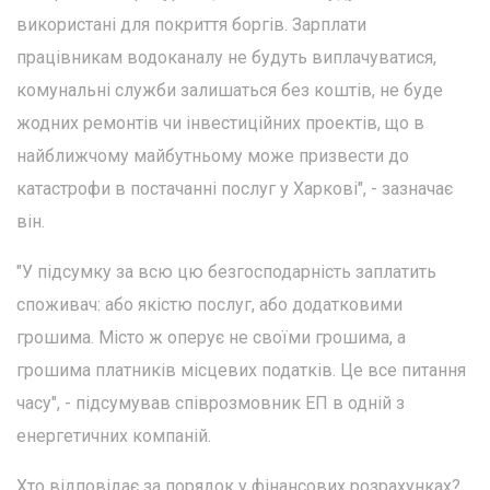
використані для покриття боргів. Зарплати
працівникам водоканалу не будуть виплачуватися,
комунальні служби залишаться без коштів, не буде
жодних ремонтів чи інвестиційних проектів, що в
найближчому майбутньому може призвести до
катастрофи в постачанні послуг у Харкові", - зазначає
він.
"У підсумку за всю цю безгосподарність заплатить
споживач: або якістю послуг, або додатковими
грошима. Місто ж оперує не своїми грошима, а
грошима платників місцевих податків. Це все питання
часу", - підсумував співрозмовник ЕП в одній з
енергетичних компаній.
Хто відповідає за порядок у фінансових розрахунках?