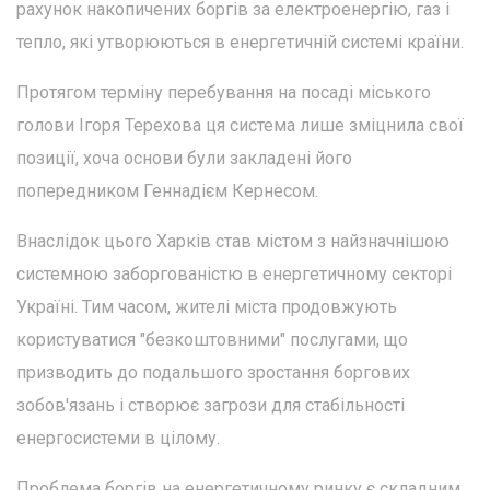
рахунок накопичених боргів за електроенергію, газ і
тепло, які утворюються в енергетичній системі країни.
Протягом терміну перебування на посаді міського
голови Ігоря Терехова ця система лише зміцнила свої
позиції, хоча основи були закладені його
попередником Геннадієм Кернесом.
Внаслідок цього Харків став містом з найзначнішою
системною заборгованістю в енергетичному секторі
Україні. Тим часом, жителі міста продовжують
користуватися "безкоштовними" послугами, що
призводить до подальшого зростання боргових
зобов'язань і створює загрози для стабільності
енергосистеми в цілому.
Проблема боргів на енергетичному ринку є складним