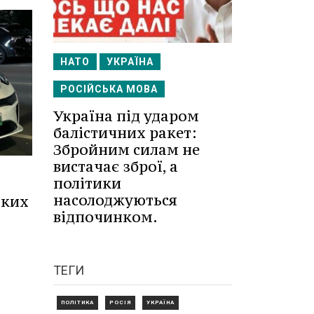
НАТО
УКРАЇНА
РОСІЙСЬКА МОВА
Україна під ударом
балістичних ракет:
Збройним силам не
вистачає зброї, а
політики
насолоджуються
ьких
відпочинком.
ТЕГИ
ПОЛІТИКА
РОСІЯ
УКРАЇНА