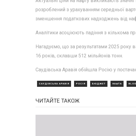
Актуальні ціни на нафту викликають значні 
розроблений з урахуванням середньої варто
зменшення податкових надходжень від наф
Аналітики асоціюють падіння з кількома п
Нагадуємо, що за результатами 2025 року в
16 років, склавши 512 мільйонів тонн.
Саудівська Аравія обійшла Росію у постачан
САУДІВСЬКА АРАВІЯ
РОСІЯ
БЮДЖЕТ
НАФТА
BLOO
ЧИТАЙТЕ ТАКОЖ