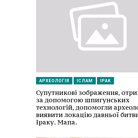
АРХЕОЛОГІЯ
ІСЛАМ
ІРАК
Супутникові зображення, отри
за допомогою шпигунських
технологій, допомогли археол
виявити локацію давньої битви
Іраку. Мапа.