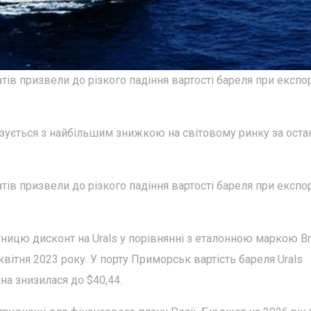
тів призвели до різкого падіння вартості бареля при експор
лізується з найбільшим знижкою на світовому ринку за оста
тів призвели до різкого падіння вартості бареля при експор
ятницю дисконт на Urals у порівнянні з еталонною маркою Br
квітня 2023 року. У порту Приморськ вартість бареля Urals
іна знизилася до $40,44.