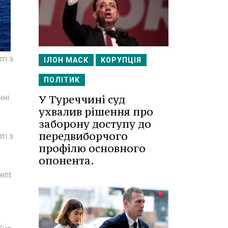
ті з
ІЛОН МАСК
КОРУПЦІЯ
ПОЛІТИК
У Туреччині суд
нні
ухвалив рішення про
заборону доступу до
передвиборчого
ті з
профілю основного
опонента.
ent