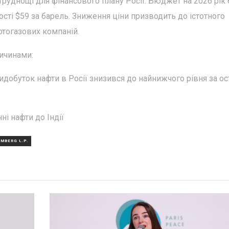
труднощі для фінансового плану Росії. Бюджет на 2026 рік
сті $59 за барель. Зниження ціни призводить до істотного
тогазових компаній.
ричинами:
идобуток нафти в Росії знизився до найнижчого рівня за ос
ні нафти до Індії
MBERG L.P.