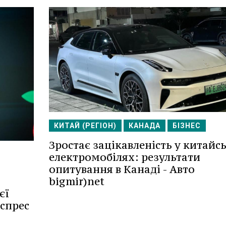
КИТАЙ (РЕГІОН)
КАНАДА
БІЗНЕС
Зростає зацікавленість у китайс
електромобілях: результати
опитування в Канаді - Авто
bigmir)net
єї
кспрес