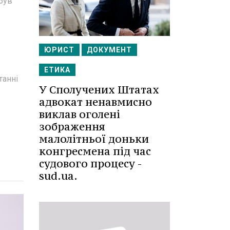
 був
ЮРИСТ
ДОКУМЕНТ
ЕТИКА
танні
У Сполучених Штатах
адвокат ненавмисно
виклав оголені
зображення
малолітньої доньки
конгресмена під час
судового процесу -
sud.ua.