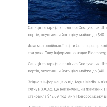
Санкції та тарифна політика Сполучених Шта
портів, опустивши його ціну майже до $40.
Флагман російської нафти Urals наразі реа
три роки. Таку інформацію надає Bloomberg.
Санкції та тарифна політика Сполучених Шта
портів, опустивши його ціну майже до $40.
Згідно з інформацією від Argus Media, в п'
сягнув $30,62. Це найзначніший показник з 
становила $42,09, тоді як у Новоросійську ц