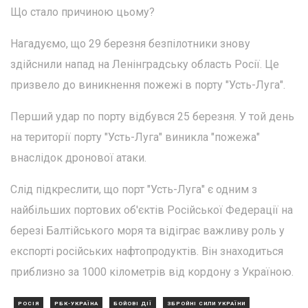
Що стало причиною цьому?
Нагадуємо, що 29 березня безпілотники знову
здійснили напад на Ленінградську область Росії. Це
призвело до виникнення пожежі в порту "Усть-Луга".
Перший удар по порту відбувся 25 березня. У той день
на території порту "Усть-Луга" виникла "пожежа"
внаслідок дронової атаки.
Слід підкреслити, що порт "Усть-Луга" є одним з
найбільших портових об'єктів Російської Федерації на
березі Балтійського моря та відіграє важливу роль у
експорті російських нафтопродуктів. Він знаходиться
приблизно за 1000 кілометрів від кордону з Україною.
РОСІЯ
РБК-УКРАЇНА
БОЙОВІ ДІЇ
ЗБРОЙНІ СИЛИ УКРАЇНИ