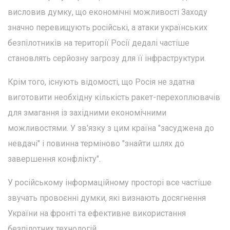
висловив думку, що економічні можливості Заходу
значно перевищують російські, а атаки українських
безпілотників на території Росії дедалі частіше
становлять серйозну загрозу для її інфраструктури.
Крім того, існують відомості, що Росія не здатна
виготовити необхідну кількість ракет-перехоплювачів
для змагання із західними економічними
можливостями. У зв'язку з цим країна "засуджена до
невдачі" і повинна терміново "знайти шлях до
завершення конфлікту".
У російському інформаційному просторі все частіше
звучать провоєнні думки, які визнають досягнення
України на фронті та ефективне використання
безпілотних технологій.