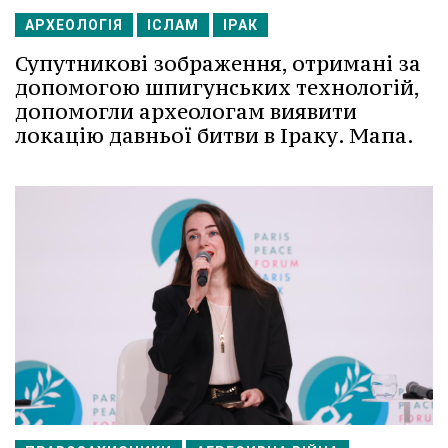
АРХЕОЛОГІЯ
ІСЛАМ
ІРАК
Супутникові зображення, отримані за
допомогою шпигунських технологій,
допомогли археологам виявити
локацію давньої битви в Іраку. Мапа.