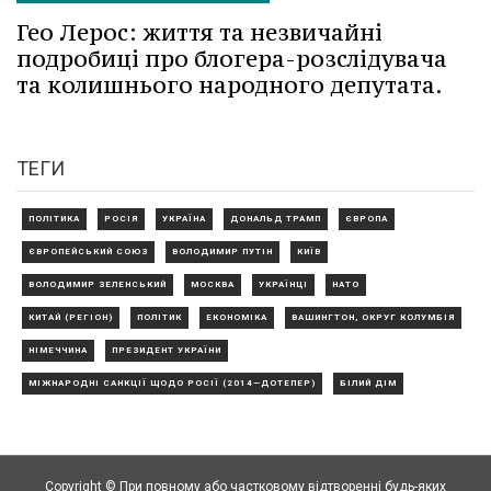
Гео Лерос: життя та незвичайні
подробиці про блогера-розслідувача
та колишнього народного депутата.
ТЕГИ
ПОЛІТИКА
РОСІЯ
УКРАЇНА
ДОНАЛЬД ТРАМП
ЄВРОПА
ЄВРОПЕЙСЬКИЙ СОЮЗ
ВОЛОДИМИР ПУТІН
КИЇВ
ВОЛОДИМИР ЗЕЛЕНСЬКИЙ
МОСКВА
УКРАЇНЦІ
НАТО
КИТАЙ (РЕГІОН)
ПОЛІТИК
ЕКОНОМІКА
ВАШИНГТОН, ОКРУГ КОЛУМБІЯ
НІМЕЧЧИНА
ПРЕЗИДЕНТ УКРАЇНИ
МІЖНАРОДНІ САНКЦІЇ ЩОДО РОСІЇ (2014—ДОТЕПЕР)
БІЛИЙ ДІМ
Copyright © При повному або частковому відтворенні будь-яких